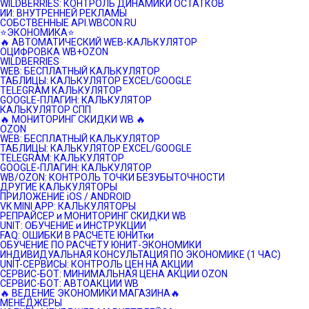
WILDBERRIES: КОНТРОЛЬ ДИНАМИКИ ОСТАТКОВ
ИИ: ВНУТРЕННЕЙ РЕКЛАМЫ
СОБСТВЕННЫЕ API.WBCON.RU
⭐️ЭКОНОМИКА⭐️
🔥 АВТОМАТИЧЕСКИЙ WEB-КАЛЬКУЛЯТОР
ОЦИФРОВКА WB+OZON
WILDBERRIES
WEB: БЕСПЛАТНЫЙ КАЛЬКУЛЯТОР
ТАБЛИЦЫ: КАЛЬКУЛЯТОР EXCEL/GOOGLE
TELEGRAM КАЛЬКУЛЯТОР
GOOGLE-ПЛАГИН: КАЛЬКУЛЯТОР
КАЛЬКУЛЯТОР СПП
🔥 МОНИТОРИНГ СКИДКИ WB 🔥
OZON
WEB: БЕСПЛАТНЫЙ КАЛЬКУЛЯТОР
ТАБЛИЦЫ: КАЛЬКУЛЯТОР EXCEL/GOOGLE
TELEGRAM: КАЛЬКУЛЯТОР
GOOGLE-ПЛАГИН: КАЛЬКУЛЯТОР
WB/OZON: КОНТРОЛЬ ТОЧКИ БЕЗУБЫТОЧНОСТИ
ДРУГИЕ КАЛЬКУЛЯТОРЫ
ПРИЛОЖЕНИЕ iOS / ANDROID
VK MINI APP: КАЛЬКУЛЯТОРЫ
РЕПРАЙСЕР и МОНИТОРИНГ СКИДКИ WB
UNIT: ОБУЧЕНИЕ и ИНСТРУКЦИИ
FAQ: ОШИБКИ В РАСЧЕТЕ ЮНИТки
ОБУЧЕНИЕ ПО РАСЧЕТУ ЮНИТ-ЭКОНОМИКИ
ИНДИВИДУАЛЬНАЯ КОНСУЛЬТАЦИЯ ПО ЭКОНОМИКЕ (1 ЧАС)
UNIT-СЕРВИСЫ: КОНТРОЛЬ ЦЕН НА АКЦИИ
СЕРВИС-БОТ: МИНИМАЛЬНАЯ ЦЕНА АКЦИИ OZON
СЕРВИС-БОТ: АВТОАКЦИИ WB
🔥 ВЕДЕНИЕ ЭКОНОМИКИ МАГАЗИНА🔥
МЕНЕДЖЕРЫ