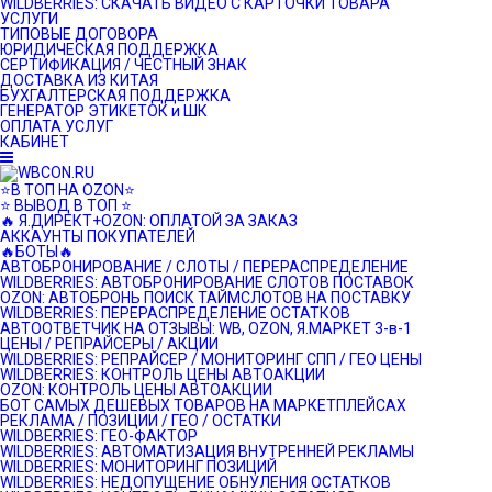
WILDBERRIES: СКАЧАТЬ ВИДЕО С КАРТОЧКИ ТОВАРА
УСЛУГИ
ТИПОВЫЕ ДОГОВОРА
ЮРИДИЧЕСКАЯ ПОДДЕРЖКА
СЕРТИФИКАЦИЯ / ЧЕСТНЫЙ ЗНАК
ДОСТАВКА ИЗ КИТАЯ
БУХГАЛТЕРСКАЯ ПОДДЕРЖКА
ГЕНЕРАТОР ЭТИКЕТОК и ШК
ОПЛАТА УСЛУГ
КАБИНЕТ
⭐️В ТОП НА OZON⭐️
⭐️ ВЫВОД В ТОП ⭐️
🔥 Я.ДИРЕКТ+OZON: ОПЛАТОЙ ЗА ЗАКАЗ
АККАУНТЫ ПОКУПАТЕЛЕЙ
🔥БОТЫ🔥
АВТОБРОНИРОВАНИЕ / СЛОТЫ / ПЕРЕРАСПРЕДЕЛЕНИЕ
WILDBERRIES: АВТОБРОНИРОВАНИЕ СЛОТОВ ПОСТАВОК
OZON: АВТОБРОНЬ ПОИСК ТАЙМСЛОТОВ НА ПОСТАВКУ
WILDBERRIES: ПЕРЕРАСПРЕДЕЛЕНИЕ ОСТАТКОВ
АВТООТВЕТЧИК НА ОТЗЫВЫ: WB, OZON, Я.МАРКЕТ 3-в-1
ЦЕНЫ / РЕПРАЙСЕРЫ / АКЦИИ
WILDBERRIES: РЕПРАЙСЕР / МОНИТОРИНГ СПП / ГЕО ЦЕНЫ
WILDBERRIES: КОНТРОЛЬ ЦЕНЫ АВТОАКЦИИ
OZON: КОНТРОЛЬ ЦЕНЫ АВТОАКЦИИ
БОТ САМЫХ ДЕШЕВЫХ ТОВАРОВ НА МАРКЕТПЛЕЙСАХ
РЕКЛАМА / ПОЗИЦИИ / ГЕО / ОСТАТКИ
WILDBERRIES: ГЕО-ФАКТОР
WILDBERRIES: АВТОМАТИЗАЦИЯ ВНУТРЕННЕЙ РЕКЛАМЫ
WILDBERRIES: МОНИТОРИНГ ПОЗИЦИЙ
WILDBERRIES: НЕДОПУЩЕНИЕ ОБНУЛЕНИЯ ОСТАТКОВ