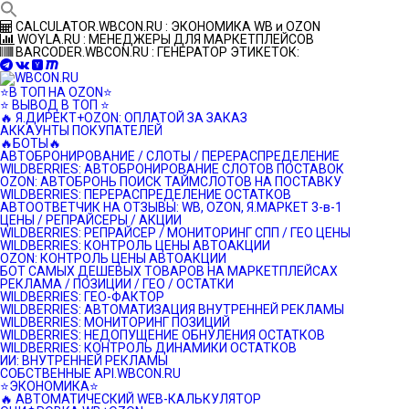
Перейти
CALCULATOR.WBCON.RU : ЭКОНОМИКА WB и OZON
к
WOYLA.RU : МЕНЕДЖЕРЫ ДЛЯ МАРКЕТПЛЕЙСОВ
контенту
BARCODER.WBCON.RU : ГЕНЕРАТОР ЭТИКЕТОК:
⭐️В ТОП НА OZON⭐️
⭐️ ВЫВОД В ТОП ⭐️
🔥 Я.ДИРЕКТ+OZON: ОПЛАТОЙ ЗА ЗАКАЗ
АККАУНТЫ ПОКУПАТЕЛЕЙ
🔥БОТЫ🔥
АВТОБРОНИРОВАНИЕ / СЛОТЫ / ПЕРЕРАСПРЕДЕЛЕНИЕ
WILDBERRIES: АВТОБРОНИРОВАНИЕ СЛОТОВ ПОСТАВОК
OZON: АВТОБРОНЬ ПОИСК ТАЙМСЛОТОВ НА ПОСТАВКУ
WILDBERRIES: ПЕРЕРАСПРЕДЕЛЕНИЕ ОСТАТКОВ
АВТООТВЕТЧИК НА ОТЗЫВЫ: WB, OZON, Я.МАРКЕТ 3-в-1
ЦЕНЫ / РЕПРАЙСЕРЫ / АКЦИИ
WILDBERRIES: РЕПРАЙСЕР / МОНИТОРИНГ СПП / ГЕО ЦЕНЫ
WILDBERRIES: КОНТРОЛЬ ЦЕНЫ АВТОАКЦИИ
OZON: КОНТРОЛЬ ЦЕНЫ АВТОАКЦИИ
БОТ САМЫХ ДЕШЕВЫХ ТОВАРОВ НА МАРКЕТПЛЕЙСАХ
РЕКЛАМА / ПОЗИЦИИ / ГЕО / ОСТАТКИ
WILDBERRIES: ГЕО-ФАКТОР
WILDBERRIES: АВТОМАТИЗАЦИЯ ВНУТРЕННЕЙ РЕКЛАМЫ
WILDBERRIES: МОНИТОРИНГ ПОЗИЦИЙ
WILDBERRIES: НЕДОПУЩЕНИЕ ОБНУЛЕНИЯ ОСТАТКОВ
WILDBERRIES: КОНТРОЛЬ ДИНАМИКИ ОСТАТКОВ
ИИ: ВНУТРЕННЕЙ РЕКЛАМЫ
СОБСТВЕННЫЕ API.WBCON.RU
⭐️ЭКОНОМИКА⭐️
🔥 АВТОМАТИЧЕСКИЙ WEB-КАЛЬКУЛЯТОР