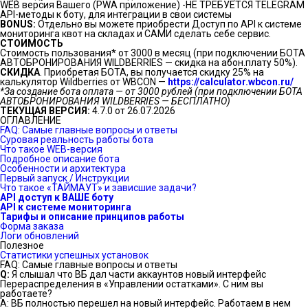
WEB версия Вашего (PWA приложение) -НЕ ТРЕБУЕТСЯ TELEGRAM
API-методы к боту, для интеграции в свои системы
BONUS:
Отдельно вы можете приобрести Доступ по API к системе
мониторинга квот на складах и САМИ сделать себе сервис.
СТОИМОСТЬ
Стоимость пользования* от 3000 в месяц (при подключении БОТА
АВТОБРОНИРОВАНИЯ WILDBERRIES — скидка на абон.плату 50%).
СКИДКА
. Приобретая БОТА, вы получается скидку 25% на
калькулятор Wildberries от WBCON —
https://calculator.wbcon.ru/
*За создание бота оплата — от 3000 рублей (при подключении БОТА
АВТОБРОНИРОВАНИЯ WILDBERRIES — БЕСПЛАТНО)
ТЕКУЩАЯ ВЕРСИЯ:
4.7.0 от 26.07.2026
ОГЛАВЛЕНИЕ
FAQ: Самые главные вопросы и ответы
Суровая реальность работы бота
Что такое WEB-версия
Подробное описание бота
Особенности и архитектура
Первый запуск / Инструкции
Что такое «ТАЙМАУТ» и зависшие задачи?
API доступ к ВАШЕ боту
API к системе мониторинга
Тарифы и описание принципов работы
Форма заказа
Логи обновлений
Полезное
Статистики успешных установок
FAQ: Самые главные вопросы и ответы
Q:
Я слышал что ВБ дал части аккаунтов новый интерфейс
Перераспределения в «Управлении остатками». С ним вы
работаете?
А: ВБ полностью перешел на новый интерфейс. Работаем в нем