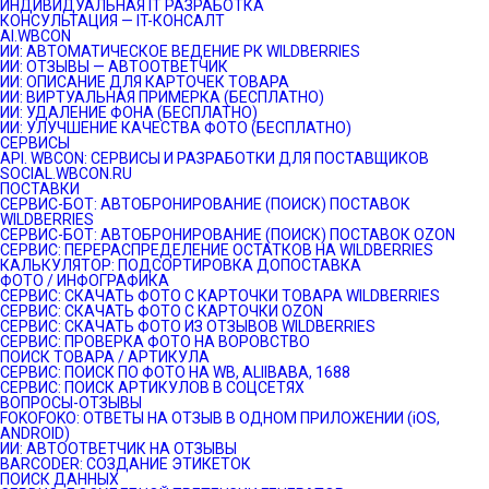
ИНДИВИДУАЛЬНАЯ IT РАЗРАБОТКА
КОНСУЛЬТАЦИЯ — IT-КОНСАЛТ
AI.WBCON
ИИ: АВТОМАТИЧЕСКОЕ ВЕДЕНИЕ РК WILDBERRIES
ИИ: ОТЗЫВЫ — АВТООТВЕТЧИК
ИИ: ОПИСАНИЕ ДЛЯ КАРТОЧЕК ТОВАРА
ИИ: ВИРТУАЛЬНАЯ ПРИМЕРКА (БЕСПЛАТНО)
ИИ: УДАЛЕНИЕ ФОНА (БЕСПЛАТНО)
ИИ: УЛУЧШЕНИЕ КАЧЕСТВА ФОТО (БЕСПЛАТНО)
СЕРВИСЫ
API. WBCON: СЕРВИСЫ И РАЗРАБОТКИ ДЛЯ ПОСТАВЩИКОВ
SOCIAL.WBCON.RU
ПОСТАВКИ
CЕРВИС-БОТ: АВТОБРОНИРОВАНИЕ (ПОИСК) ПОСТАВОК
WILDBERRIES
СЕРВИС-БОТ: АВТОБРОНИРОВАНИЕ (ПОИСК) ПОСТАВОК OZON
СЕРВИС: ПЕРЕРАСПРЕДЕЛЕНИЕ ОСТАТКОВ НА WILDBERRIES
КАЛЬКУЛЯТОР: ПОДСОРТИРОВКА ДОПОСТАВКА
ФОТО / ИНФОГРАФИКА
СЕРВИС: СКАЧАТЬ ФОТО С КАРТОЧКИ ТОВАРА WILDBERRIES
СЕРВИС: СКАЧАТЬ ФОТО С КАРТОЧКИ OZON
СЕРВИС: СКАЧАТЬ ФОТО ИЗ ОТЗЫВОВ WILDBERRIES
СЕРВИС: ПРОВЕРКА ФОТО НА ВОРОВСТВО
ПОИСК ТОВАРА / АРТИКУЛА
СЕРВИС: ПОИСК ПО ФОТО НА WB, ALIIBABA, 1688
СЕРВИС: ПОИСК АРТИКУЛОВ В СОЦСЕТЯХ
ВОПРОСЫ-ОТЗЫВЫ
FOKOFOKO: ОТВЕТЫ НА ОТЗЫВ В ОДНОМ ПРИЛОЖЕНИИ (iOS,
ANDROID)
ИИ: АВТООТВЕТЧИК НА ОТЗЫВЫ
BARCODER: СОЗДАНИЕ ЭТИКЕТОК
ПОИСК ДАННЫХ