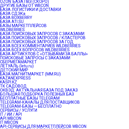
OZON: БАЗА ПВЗ (СКОРО)
ДРУГИЕ БАЗЫ ОТ WBCON
БАЗА ЛОГИСТИКИ И ДОСТАВКИ
БАЗА СДЭКа
БАЗА BOXBERRY
БАЗА ATI.SU
БАЗЫ МАРКЕТПЛЕЙСОВ
WILDBERRIES
БАЗА ПОИСКОВЫХ ЗАПРОСОВ С ЗАКАЗАМИ
БАЗА ПОИСКОВЫХ ЗАПРОСОВ / КЛАСТЕРОВ
БАЗА ПОИСКОВЫХ ЗАПРОСОВ ЗА ГОД
БАЗА ВСЕХ КОММЕНТАРИЕВ WILDBERRIES
БАЗА ВСЕХ ВОПРОСОВ WILDBERRIES
БАЗА АРТИКУЛОВ С «ОТЗЫВАМИ ЗА БАЛЛЫ»
ПОИСКОВЫЕ ЗАПРОСЫ С ЗАКАЗАМИ
СБЕРМЕГАМАРКЕТ
ЛЕТУАЛЬ (letu.ru)
ДЕТСКИЙ МИР
БАЗА МАГНИТМАРКЕТ (MM.RU)
KAZANEXPRESS
KASPI.KZ
ТК САДОВОД
ОКВЭД: АКТУАЛЬНАЯ БАЗА ПОД ЗАКАЗ
БОЛЬШАЯ ПОДБОРКА ПОЛЕЗНЫХ БАЗ
БЕСПЛАТНЫЕ БАЗЫ TELEGRAM
TELEGRAM-КАНАЛЫ ДЛЯ ПОСТАВЩИКОВ
TELEGRAM-БАЗЫ — БЕСПЛАТНО
СЕРВИСЫ / УСЛУГИ
IT / ИИ / API
API.WBCON
IT.WBCON
API-СЕРВИСЫ ДЛЯ МАРКЕТПЛЕЙСОВ WBCON