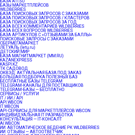
БАЗА ATI.SU
БАЗЫ МАРКЕТПЛЕЙСОВ
WILDBERRIES
БАЗА ПОИСКОВЫХ ЗАПРОСОВ С ЗАКАЗАМИ
БАЗА ПОИСКОВЫХ ЗАПРОСОВ / КЛАСТЕРОВ
БАЗА ПОИСКОВЫХ ЗАПРОСОВ ЗА ГОД
БАЗА ВСЕХ КОММЕНТАРИЕВ WILDBERRIES
БАЗА ВСЕХ ВОПРОСОВ WILDBERRIES
БАЗА АРТИКУЛОВ С «ОТЗЫВАМИ ЗА БАЛЛЫ»
ПОИСКОВЫЕ ЗАПРОСЫ С ЗАКАЗАМИ
СБЕРМЕГАМАРКЕТ
ЛЕТУАЛЬ (letu.ru)
ДЕТСКИЙ МИР
БАЗА МАГНИТМАРКЕТ (MM.RU)
KAZANEXPRESS
KASPI.KZ
ТК САДОВОД
ОКВЭД: АКТУАЛЬНАЯ БАЗА ПОД ЗАКАЗ
БОЛЬШАЯ ПОДБОРКА ПОЛЕЗНЫХ БАЗ
БЕСПЛАТНЫЕ БАЗЫ TELEGRAM
TELEGRAM-КАНАЛЫ ДЛЯ ПОСТАВЩИКОВ
TELEGRAM-БАЗЫ — БЕСПЛАТНО
СЕРВИСЫ / УСЛУГИ
IT / ИИ / API
API.WBCON
IT.WBCON
API-СЕРВИСЫ ДЛЯ МАРКЕТПЛЕЙСОВ WBCON
ИНДИВИДУАЛЬНАЯ IT РАЗРАБОТКА
КОНСУЛЬТАЦИЯ — IT-КОНСАЛТ
AI.WBCON
ИИ: АВТОМАТИЧЕСКОЕ ВЕДЕНИЕ РК WILDBERRIES
ИИ: ОТЗЫВЫ — АВТООТВЕТЧИК