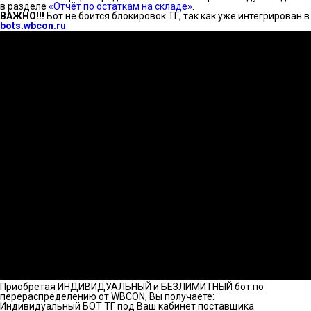
в разделе
«Отчёт по остаткам на складе»
.
ВАЖНО!!!
Бот не боится блокировок ТГ, так как уже интегрирован в
bots.wbcon.ru
Приобретая ИНДИВИДУАЛЬНЫЙ и БЕЗЛИМИТНЫЙ бот по
перераспределению от WBCON, Вы получаете:
Индивидуальный БОТ ТГ под Ваш кабинет поставщика