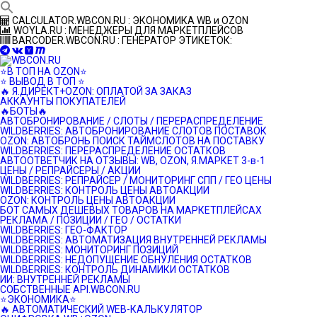
Перейти
CALCULATOR.WBCON.RU : ЭКОНОМИКА WB и OZON
к
WOYLA.RU : МЕНЕДЖЕРЫ ДЛЯ МАРКЕТПЛЕЙСОВ
контенту
BARCODER.WBCON.RU : ГЕНЕРАТОР ЭТИКЕТОК:
⭐️В ТОП НА OZON⭐️
⭐️ ВЫВОД В ТОП ⭐️
🔥 Я.ДИРЕКТ+OZON: ОПЛАТОЙ ЗА ЗАКАЗ
АККАУНТЫ ПОКУПАТЕЛЕЙ
🔥БОТЫ🔥
АВТОБРОНИРОВАНИЕ / СЛОТЫ / ПЕРЕРАСПРЕДЕЛЕНИЕ
WILDBERRIES: АВТОБРОНИРОВАНИЕ СЛОТОВ ПОСТАВОК
OZON: АВТОБРОНЬ ПОИСК ТАЙМСЛОТОВ НА ПОСТАВКУ
WILDBERRIES: ПЕРЕРАСПРЕДЕЛЕНИЕ ОСТАТКОВ
АВТООТВЕТЧИК НА ОТЗЫВЫ: WB, OZON, Я.МАРКЕТ 3-в-1
ЦЕНЫ / РЕПРАЙСЕРЫ / АКЦИИ
WILDBERRIES: РЕПРАЙСЕР / МОНИТОРИНГ СПП / ГЕО ЦЕНЫ
WILDBERRIES: КОНТРОЛЬ ЦЕНЫ АВТОАКЦИИ
OZON: КОНТРОЛЬ ЦЕНЫ АВТОАКЦИИ
БОТ САМЫХ ДЕШЕВЫХ ТОВАРОВ НА МАРКЕТПЛЕЙСАХ
РЕКЛАМА / ПОЗИЦИИ / ГЕО / ОСТАТКИ
WILDBERRIES: ГЕО-ФАКТОР
WILDBERRIES: АВТОМАТИЗАЦИЯ ВНУТРЕННЕЙ РЕКЛАМЫ
WILDBERRIES: МОНИТОРИНГ ПОЗИЦИЙ
WILDBERRIES: НЕДОПУЩЕНИЕ ОБНУЛЕНИЯ ОСТАТКОВ
WILDBERRIES: КОНТРОЛЬ ДИНАМИКИ ОСТАТКОВ
ИИ: ВНУТРЕННЕЙ РЕКЛАМЫ
СОБСТВЕННЫЕ API.WBCON.RU
⭐️ЭКОНОМИКА⭐️
🔥 АВТОМАТИЧЕСКИЙ WEB-КАЛЬКУЛЯТОР