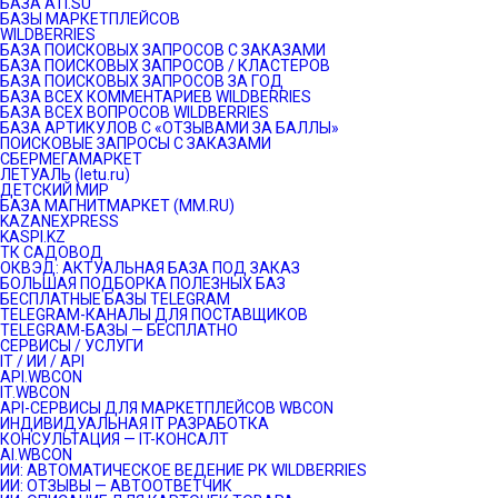
БАЗА ATI.SU
БАЗЫ МАРКЕТПЛЕЙСОВ
WILDBERRIES
БАЗА ПОИСКОВЫХ ЗАПРОСОВ С ЗАКАЗАМИ
БАЗА ПОИСКОВЫХ ЗАПРОСОВ / КЛАСТЕРОВ
БАЗА ПОИСКОВЫХ ЗАПРОСОВ ЗА ГОД
БАЗА ВСЕХ КОММЕНТАРИЕВ WILDBERRIES
БАЗА ВСЕХ ВОПРОСОВ WILDBERRIES
БАЗА АРТИКУЛОВ С «ОТЗЫВАМИ ЗА БАЛЛЫ»
ПОИСКОВЫЕ ЗАПРОСЫ С ЗАКАЗАМИ
СБЕРМЕГАМАРКЕТ
ЛЕТУАЛЬ (letu.ru)
ДЕТСКИЙ МИР
БАЗА МАГНИТМАРКЕТ (MM.RU)
KAZANEXPRESS
KASPI.KZ
ТК САДОВОД
ОКВЭД: АКТУАЛЬНАЯ БАЗА ПОД ЗАКАЗ
БОЛЬШАЯ ПОДБОРКА ПОЛЕЗНЫХ БАЗ
БЕСПЛАТНЫЕ БАЗЫ TELEGRAM
TELEGRAM-КАНАЛЫ ДЛЯ ПОСТАВЩИКОВ
TELEGRAM-БАЗЫ — БЕСПЛАТНО
СЕРВИСЫ / УСЛУГИ
IT / ИИ / API
API.WBCON
IT.WBCON
API-СЕРВИСЫ ДЛЯ МАРКЕТПЛЕЙСОВ WBCON
ИНДИВИДУАЛЬНАЯ IT РАЗРАБОТКА
КОНСУЛЬТАЦИЯ — IT-КОНСАЛТ
AI.WBCON
ИИ: АВТОМАТИЧЕСКОЕ ВЕДЕНИЕ РК WILDBERRIES
ИИ: ОТЗЫВЫ — АВТООТВЕТЧИК