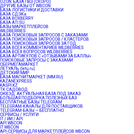
OZON: БАЗА ПВЗ (СКОРО)
ДРУГИЕ БАЗЫ ОТ WBCON
БАЗА ЛОГИСТИКИ И ДОСТАВКИ
БАЗА СДЭКа
БАЗА BOXBERRY
БАЗА ATI.SU
БАЗЫ МАРКЕТПЛЕЙСОВ
WILDBERRIES
БАЗА ПОИСКОВЫХ ЗАПРОСОВ С ЗАКАЗАМИ
БАЗА ПОИСКОВЫХ ЗАПРОСОВ / КЛАСТЕРОВ
БАЗА ПОИСКОВЫХ ЗАПРОСОВ ЗА ГОД
БАЗА ВСЕХ КОММЕНТАРИЕВ WILDBERRIES
БАЗА ВСЕХ ВОПРОСОВ WILDBERRIES
БАЗА АРТИКУЛОВ С «ОТЗЫВАМИ ЗА БАЛЛЫ»
ПОИСКОВЫЕ ЗАПРОСЫ С ЗАКАЗАМИ
СБЕРМЕГАМАРКЕТ
ЛЕТУАЛЬ (letu.ru)
ДЕТСКИЙ МИР
БАЗА МАГНИТМАРКЕТ (MM.RU)
KAZANEXPRESS
KASPI.KZ
ТК САДОВОД
ОКВЭД: АКТУАЛЬНАЯ БАЗА ПОД ЗАКАЗ
БОЛЬШАЯ ПОДБОРКА ПОЛЕЗНЫХ БАЗ
БЕСПЛАТНЫЕ БАЗЫ TELEGRAM
TELEGRAM-КАНАЛЫ ДЛЯ ПОСТАВЩИКОВ
TELEGRAM-БАЗЫ — БЕСПЛАТНО
СЕРВИСЫ / УСЛУГИ
IT / ИИ / API
API.WBCON
IT.WBCON
API-СЕРВИСЫ ДЛЯ МАРКЕТПЛЕЙСОВ WBCON