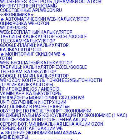
WILDBERRIES: КОНТРОЛЬ ДИНАМИКИ ОСТАТКОВ
ИИ: ВНУТРЕННЕЙ РЕКЛАМЫ
СОБСТВЕННЫЕ API.WBCON.RU
⭐️ЭКОНОМИКА⭐️
🔥 АВТОМАТИЧЕСКИЙ WEB-КАЛЬКУЛЯТОР
ОЦИФРОВКА WB+OZON
WILDBERRIES
WEB: БЕСПЛАТНЫЙ КАЛЬКУЛЯТОР
ТАБЛИЦЫ: КАЛЬКУЛЯТОР EXCEL/GOOGLE
TELEGRAM КАЛЬКУЛЯТОР
GOOGLE-ПЛАГИН: КАЛЬКУЛЯТОР
КАЛЬКУЛЯТОР СПП
🔥 МОНИТОРИНГ СКИДКИ WB 🔥
OZON
WEB: БЕСПЛАТНЫЙ КАЛЬКУЛЯТОР
ТАБЛИЦЫ: КАЛЬКУЛЯТОР EXCEL/GOOGLE
TELEGRAM: КАЛЬКУЛЯТОР
GOOGLE-ПЛАГИН: КАЛЬКУЛЯТОР
WB/OZON: КОНТРОЛЬ ТОЧКИ БЕЗУБЫТОЧНОСТИ
ДРУГИЕ КАЛЬКУЛЯТОРЫ
ПРИЛОЖЕНИЕ iOS / ANDROID
VK MINI APP: КАЛЬКУЛЯТОРЫ
РЕПРАЙСЕР и МОНИТОРИНГ СКИДКИ WB
UNIT: ОБУЧЕНИЕ и ИНСТРУКЦИИ
FAQ: ОШИБКИ В РАСЧЕТЕ ЮНИТки
ОБУЧЕНИЕ ПО РАСЧЕТУ ЮНИТ-ЭКОНОМИКИ
ИНДИВИДУАЛЬНАЯ КОНСУЛЬТАЦИЯ ПО ЭКОНОМИКЕ (1 ЧАС)
UNIT-СЕРВИСЫ: КОНТРОЛЬ ЦЕН НА АКЦИИ
СЕРВИС-БОТ: МИНИМАЛЬНАЯ ЦЕНА АКЦИИ OZON
СЕРВИС-БОТ: АВТОАКЦИИ WB
🔥 ВЕДЕНИЕ ЭКОНОМИКИ МАГАЗИНА🔥
МЕНЕДЖЕРЫ