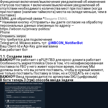
Функционал включения/выключения уведомлений об изменения
статусов поставок + включения/выключения уведомлений об
отсутствии необходимого количества мест при поставке (когда
при поставке (наличии таймслота) места на складе меньше, чем в
поставке)
EMAIL для обратной связи
*
* Нажимая кнопку «Отправить» вы даете согласие на обработку
персональных данных описанных по адресу —
https://wbcon.ru/privacy-politics/
Phone
Отправить запрос
Что требуется для подключения
Telegram id. Можно взять тут:
@WBCON_NotifierBot
Ваш Client-Id и Api-Key для магазина
Как работает бот
1.1. Создаем заказ
ВАЖНО!!!
Не работает с вРЦ!!! ПВЗ для кросс-докинга работает
Особенность маркетплейса Озон в том, что незафиксированная
поставка по FBO у него живет короткое время, поэтому МЫ
должны знать что вы хотите поставить, чтобы в нужный момент,
не только поставить Поставку в план, но и СОЗДАТЬ ее с нуля.
ВАЖНО!!!
Ввод производится по артикулам SKU (цифровым)
В боте теперь 3 (три) способа ввода задачи