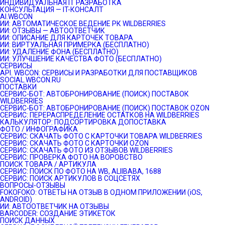
ИНДИВИДУАЛЬНАЯ IT РАЗРАБОТКА
КОНСУЛЬТАЦИЯ — IT-КОНСАЛТ
AI.WBCON
ИИ: АВТОМАТИЧЕСКОЕ ВЕДЕНИЕ РК WILDBERRIES
ИИ: ОТЗЫВЫ — АВТООТВЕТЧИК
ИИ: ОПИСАНИЕ ДЛЯ КАРТОЧЕК ТОВАРА
ИИ: ВИРТУАЛЬНАЯ ПРИМЕРКА (БЕСПЛАТНО)
ИИ: УДАЛЕНИЕ ФОНА (БЕСПЛАТНО)
ИИ: УЛУЧШЕНИЕ КАЧЕСТВА ФОТО (БЕСПЛАТНО)
СЕРВИСЫ
API. WBCON: СЕРВИСЫ И РАЗРАБОТКИ ДЛЯ ПОСТАВЩИКОВ
SOCIAL.WBCON.RU
ПОСТАВКИ
CЕРВИС-БОТ: АВТОБРОНИРОВАНИЕ (ПОИСК) ПОСТАВОК
WILDBERRIES
СЕРВИС-БОТ: АВТОБРОНИРОВАНИЕ (ПОИСК) ПОСТАВОК OZON
СЕРВИС: ПЕРЕРАСПРЕДЕЛЕНИЕ ОСТАТКОВ НА WILDBERRIES
КАЛЬКУЛЯТОР: ПОДСОРТИРОВКА ДОПОСТАВКА
ФОТО / ИНФОГРАФИКА
СЕРВИС: СКАЧАТЬ ФОТО С КАРТОЧКИ ТОВАРА WILDBERRIES
СЕРВИС: СКАЧАТЬ ФОТО С КАРТОЧКИ OZON
СЕРВИС: СКАЧАТЬ ФОТО ИЗ ОТЗЫВОВ WILDBERRIES
СЕРВИС: ПРОВЕРКА ФОТО НА ВОРОВСТВО
ПОИСК ТОВАРА / АРТИКУЛА
СЕРВИС: ПОИСК ПО ФОТО НА WB, ALIIBABA, 1688
СЕРВИС: ПОИСК АРТИКУЛОВ В СОЦСЕТЯХ
ВОПРОСЫ-ОТЗЫВЫ
FOKOFOKO: ОТВЕТЫ НА ОТЗЫВ В ОДНОМ ПРИЛОЖЕНИИ (iOS,
ANDROID)
ИИ: АВТООТВЕТЧИК НА ОТЗЫВЫ
BARCODER: СОЗДАНИЕ ЭТИКЕТОК
ПОИСК ДАННЫХ