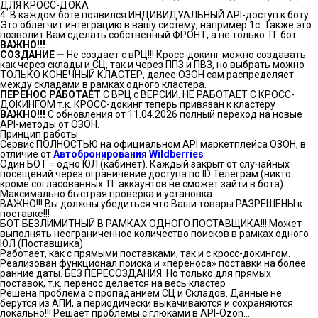
ДЛЯ КРОСС-ДОКА
4. В каждом боте появился ИНДИВИДУАЛЬНЫЙ API-доступ к боту.
Это облегчит интеграцию в вашу систему, например 1c. Также это
позволит Вам сделать собственный ФРОНТ, а не только ТГ бот.
ВАЖНО!!!
СОЗДАНИЕ —
Не создает с вРЦ!!! Кросс-докинг можно создавать
как через склады и СЦ, так и через ППЗ и ПВЗ, но выбрать можно
ТОЛЬКО КОНЕЧНЫЙ КЛАСТЕР, далее ОЗОН сам распределяет
между складами в рамках одного кластера.
ПЕРЕНОС РАБОТАЕТ
С ВРЦ с ВЕРСИИ. НЕ РАБОТАЕТ С КРОСС-
ДОКИНГОМ т.к. КРОСС-докинг теперь привязан к кластеру
ВАЖНО!!!
С обновления от 11.04.2026 полный переход на новые
API-методы от ОЗОН.
Принцип работы
Сервис ПОЛНОСТЬЮ на официальном API маркетплейса ОЗОН, в
отличие от
Автобронирования Wildberries
Один БОТ = одно ЮЛ (кабинет). Каждый закрыт от случайных
посещений через ограничение доступа по ID Телеграм (никто
кроме согласованных ТГ аккаунтов не сможет зайти в бота)
Максимально быстрая проверка и установка.
ВАЖНО!!! Вы должны убедиться что Ваши товары РАЗРЕШЕНЫ к
поставке!!!
БОТ БЕЗЛИМИТНЫЙ В РАМКАХ ОДНОГО ПОСТАВЩИКА!!! Может
выполнять неограниченное количество поисков в рамках одного
ЮЛ (Поставщика)
Работает, как с прямыми поставками, так и с кросс-докингом.
Реализован функционал поиска и «переноса» поставки на более
ранние даты. БЕЗ ПЕРЕСОЗДАНИЯ. Но только для прямых
поставок, т.к. перенос делается на весь кластер
Решена проблема с пропаданием СЦ и Складов. Данные не
берутся из АПИ, а периодически выкачиваются и сохраняются
локально!!! Решает проблемы с глюками в API-Ozon…