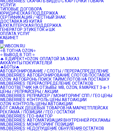
WILDBERRIES: СКАЧАТЬ ВИДЕО С КАРТОЧКИ ТОВАРА
УСЛУГИ
ТИПОВЫЕ ДОГОВОРА
ЮРИДИЧЕСКАЯ ПОДДЕРЖКА
СЕРТИФИКАЦИЯ / ЧЕСТНЫЙ ЗНАК
ДОСТАВКА ИЗ КИТАЯ
БУХГАЛТЕРСКАЯ ПОДДЕРЖКА
ГЕНЕРАТОР ЭТИКЕТОК и ШК
ОПЛАТА УСЛУГ
КАБИНЕТ
⭐️В ТОП НА OZON⭐️
⭐️ ВЫВОД В ТОП ⭐️
🔥 Я.ДИРЕКТ+OZON: ОПЛАТОЙ ЗА ЗАКАЗ
АККАУНТЫ ПОКУПАТЕЛЕЙ
🔥БОТЫ🔥
АВТОБРОНИРОВАНИЕ / СЛОТЫ / ПЕРЕРАСПРЕДЕЛЕНИЕ
WILDBERRIES: АВТОБРОНИРОВАНИЕ СЛОТОВ ПОСТАВОК
OZON: АВТОБРОНЬ ПОИСК ТАЙМСЛОТОВ НА ПОСТАВКУ
WILDBERRIES: ПЕРЕРАСПРЕДЕЛЕНИЕ ОСТАТКОВ
АВТООТВЕТЧИК НА ОТЗЫВЫ: WB, OZON, Я.МАРКЕТ 3-в-1
ЦЕНЫ / РЕПРАЙСЕРЫ / АКЦИИ
WILDBERRIES: РЕПРАЙСЕР / МОНИТОРИНГ СПП / ГЕО ЦЕНЫ
WILDBERRIES: КОНТРОЛЬ ЦЕНЫ АВТОАКЦИИ
OZON: КОНТРОЛЬ ЦЕНЫ АВТОАКЦИИ
БОТ САМЫХ ДЕШЕВЫХ ТОВАРОВ НА МАРКЕТПЛЕЙСАХ
РЕКЛАМА / ПОЗИЦИИ / ГЕО / ОСТАТКИ
WILDBERRIES: ГЕО-ФАКТОР
WILDBERRIES: АВТОМАТИЗАЦИЯ ВНУТРЕННЕЙ РЕКЛАМЫ
WILDBERRIES: МОНИТОРИНГ ПОЗИЦИЙ
WILDBERRIES: НЕДОПУЩЕНИЕ ОБНУЛЕНИЯ ОСТАТКОВ