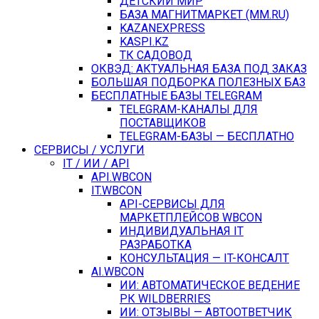
ДЕТСКИЙ МИР
БАЗА МАГНИТМАРКЕТ (MM.RU)
KAZANEXPRESS
KASPI.KZ
ТК САДОВОД
ОКВЭД: АКТУАЛЬНАЯ БАЗА ПОД ЗАКАЗ
БОЛЬШАЯ ПОДБОРКА ПОЛЕЗНЫХ БАЗ
БЕСПЛАТНЫЕ БАЗЫ TELEGRAM
TELEGRAM-КАНАЛЫ ДЛЯ
ПОСТАВЩИКОВ
TELEGRAM-БАЗЫ — БЕСПЛАТНО
СЕРВИСЫ / УСЛУГИ
IT / ИИ / API
API.WBCON
IT.WBCON
API-СЕРВИСЫ ДЛЯ
МАРКЕТПЛЕЙСОВ WBCON
ИНДИВИДУАЛЬНАЯ IT
РАЗРАБОТКА
КОНСУЛЬТАЦИЯ — IT-КОНСАЛТ
AI.WBCON
ИИ: АВТОМАТИЧЕСКОЕ ВЕДЕНИЕ
РК WILDBERRIES
ИИ: ОТЗЫВЫ — АВТООТВЕТЧИК