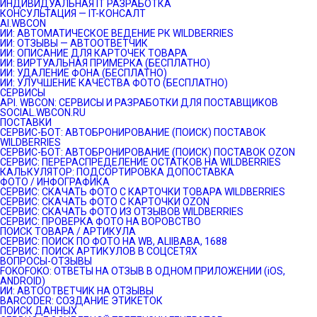
ИНДИВИДУАЛЬНАЯ IT РАЗРАБОТКА
КОНСУЛЬТАЦИЯ — IT-КОНСАЛТ
AI.WBCON
ИИ: АВТОМАТИЧЕСКОЕ ВЕДЕНИЕ РК WILDBERRIES
ИИ: ОТЗЫВЫ — АВТООТВЕТЧИК
ИИ: ОПИСАНИЕ ДЛЯ КАРТОЧЕК ТОВАРА
ИИ: ВИРТУАЛЬНАЯ ПРИМЕРКА (БЕСПЛАТНО)
ИИ: УДАЛЕНИЕ ФОНА (БЕСПЛАТНО)
ИИ: УЛУЧШЕНИЕ КАЧЕСТВА ФОТО (БЕСПЛАТНО)
СЕРВИСЫ
API. WBCON: СЕРВИСЫ И РАЗРАБОТКИ ДЛЯ ПОСТАВЩИКОВ
SOCIAL.WBCON.RU
ПОСТАВКИ
CЕРВИС-БОТ: АВТОБРОНИРОВАНИЕ (ПОИСК) ПОСТАВОК
WILDBERRIES
СЕРВИС-БОТ: АВТОБРОНИРОВАНИЕ (ПОИСК) ПОСТАВОК OZON
СЕРВИС: ПЕРЕРАСПРЕДЕЛЕНИЕ ОСТАТКОВ НА WILDBERRIES
КАЛЬКУЛЯТОР: ПОДСОРТИРОВКА ДОПОСТАВКА
ФОТО / ИНФОГРАФИКА
СЕРВИС: СКАЧАТЬ ФОТО С КАРТОЧКИ ТОВАРА WILDBERRIES
СЕРВИС: СКАЧАТЬ ФОТО С КАРТОЧКИ OZON
СЕРВИС: СКАЧАТЬ ФОТО ИЗ ОТЗЫВОВ WILDBERRIES
СЕРВИС: ПРОВЕРКА ФОТО НА ВОРОВСТВО
ПОИСК ТОВАРА / АРТИКУЛА
СЕРВИС: ПОИСК ПО ФОТО НА WB, ALIIBABA, 1688
СЕРВИС: ПОИСК АРТИКУЛОВ В СОЦСЕТЯХ
ВОПРОСЫ-ОТЗЫВЫ
FOKOFOKO: ОТВЕТЫ НА ОТЗЫВ В ОДНОМ ПРИЛОЖЕНИИ (iOS,
ANDROID)
ИИ: АВТООТВЕТЧИК НА ОТЗЫВЫ
BARCODER: СОЗДАНИЕ ЭТИКЕТОК
ПОИСК ДАННЫХ