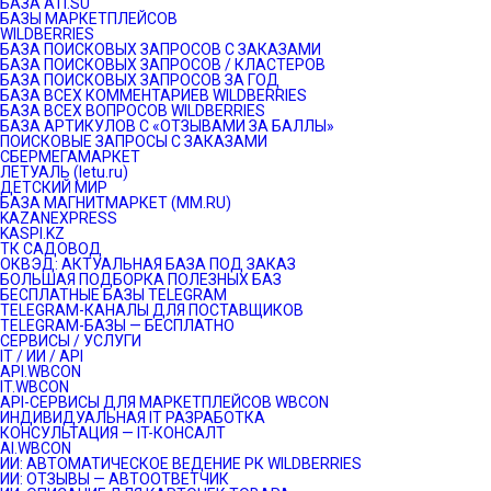
БАЗА ATI.SU
БАЗЫ МАРКЕТПЛЕЙСОВ
WILDBERRIES
БАЗА ПОИСКОВЫХ ЗАПРОСОВ С ЗАКАЗАМИ
БАЗА ПОИСКОВЫХ ЗАПРОСОВ / КЛАСТЕРОВ
БАЗА ПОИСКОВЫХ ЗАПРОСОВ ЗА ГОД
БАЗА ВСЕХ КОММЕНТАРИЕВ WILDBERRIES
БАЗА ВСЕХ ВОПРОСОВ WILDBERRIES
БАЗА АРТИКУЛОВ С «ОТЗЫВАМИ ЗА БАЛЛЫ»
ПОИСКОВЫЕ ЗАПРОСЫ С ЗАКАЗАМИ
СБЕРМЕГАМАРКЕТ
ЛЕТУАЛЬ (letu.ru)
ДЕТСКИЙ МИР
БАЗА МАГНИТМАРКЕТ (MM.RU)
KAZANEXPRESS
KASPI.KZ
ТК САДОВОД
ОКВЭД: АКТУАЛЬНАЯ БАЗА ПОД ЗАКАЗ
БОЛЬШАЯ ПОДБОРКА ПОЛЕЗНЫХ БАЗ
БЕСПЛАТНЫЕ БАЗЫ TELEGRAM
TELEGRAM-КАНАЛЫ ДЛЯ ПОСТАВЩИКОВ
TELEGRAM-БАЗЫ — БЕСПЛАТНО
СЕРВИСЫ / УСЛУГИ
IT / ИИ / API
API.WBCON
IT.WBCON
API-СЕРВИСЫ ДЛЯ МАРКЕТПЛЕЙСОВ WBCON
ИНДИВИДУАЛЬНАЯ IT РАЗРАБОТКА
КОНСУЛЬТАЦИЯ — IT-КОНСАЛТ
AI.WBCON
ИИ: АВТОМАТИЧЕСКОЕ ВЕДЕНИЕ РК WILDBERRIES
ИИ: ОТЗЫВЫ — АВТООТВЕТЧИК