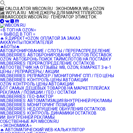
Перейти
CALCULATOR.WBCON.RU : ЭКОНОМИКА WB и OZON
к
WOYLA.RU : МЕНЕДЖЕРЫ ДЛЯ МАРКЕТПЛЕЙСОВ
контенту
BARCODER.WBCON.RU : ГЕНЕРАТОР ЭТИКЕТОК:
⭐️В ТОП НА OZON⭐️
⭐️ ВЫВОД В ТОП ⭐️
🔥 Я.ДИРЕКТ+OZON: ОПЛАТОЙ ЗА ЗАКАЗ
АККАУНТЫ ПОКУПАТЕЛЕЙ
🔥БОТЫ🔥
АВТОБРОНИРОВАНИЕ / СЛОТЫ / ПЕРЕРАСПРЕДЕЛЕНИЕ
WILDBERRIES: АВТОБРОНИРОВАНИЕ СЛОТОВ ПОСТАВОК
OZON: АВТОБРОНЬ ПОИСК ТАЙМСЛОТОВ НА ПОСТАВКУ
WILDBERRIES: ПЕРЕРАСПРЕДЕЛЕНИЕ ОСТАТКОВ
АВТООТВЕТЧИК НА ОТЗЫВЫ: WB, OZON, Я.МАРКЕТ 3-в-1
ЦЕНЫ / РЕПРАЙСЕРЫ / АКЦИИ
WILDBERRIES: РЕПРАЙСЕР / МОНИТОРИНГ СПП / ГЕО ЦЕНЫ
WILDBERRIES: КОНТРОЛЬ ЦЕНЫ АВТОАКЦИИ
OZON: КОНТРОЛЬ ЦЕНЫ АВТОАКЦИИ
БОТ САМЫХ ДЕШЕВЫХ ТОВАРОВ НА МАРКЕТПЛЕЙСАХ
РЕКЛАМА / ПОЗИЦИИ / ГЕО / ОСТАТКИ
WILDBERRIES: ГЕО-ФАКТОР
WILDBERRIES: АВТОМАТИЗАЦИЯ ВНУТРЕННЕЙ РЕКЛАМЫ
WILDBERRIES: МОНИТОРИНГ ПОЗИЦИЙ
WILDBERRIES: НЕДОПУЩЕНИЕ ОБНУЛЕНИЯ ОСТАТКОВ
WILDBERRIES: КОНТРОЛЬ ДИНАМИКИ ОСТАТКОВ
ИИ: ВНУТРЕННЕЙ РЕКЛАМЫ
СОБСТВЕННЫЕ API.WBCON.RU
⭐️ЭКОНОМИКА⭐️
🔥 АВТОМАТИЧЕСКИЙ WEB-КАЛЬКУЛЯТОР