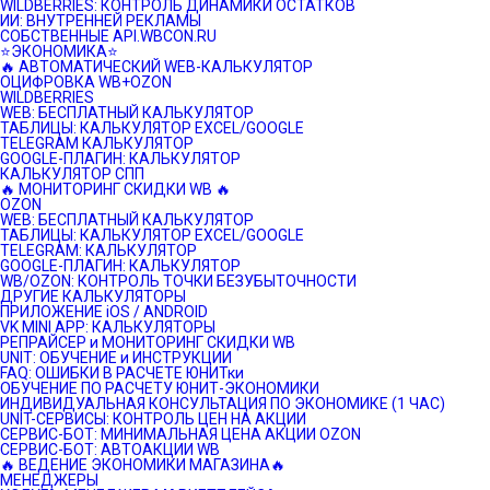
WILDBERRIES: КОНТРОЛЬ ДИНАМИКИ ОСТАТКОВ
ИИ: ВНУТРЕННЕЙ РЕКЛАМЫ
СОБСТВЕННЫЕ API.WBCON.RU
⭐️ЭКОНОМИКА⭐️
🔥 АВТОМАТИЧЕСКИЙ WEB-КАЛЬКУЛЯТОР
ОЦИФРОВКА WB+OZON
WILDBERRIES
WEB: БЕСПЛАТНЫЙ КАЛЬКУЛЯТОР
ТАБЛИЦЫ: КАЛЬКУЛЯТОР EXCEL/GOOGLE
TELEGRAM КАЛЬКУЛЯТОР
GOOGLE-ПЛАГИН: КАЛЬКУЛЯТОР
КАЛЬКУЛЯТОР СПП
🔥 МОНИТОРИНГ СКИДКИ WB 🔥
OZON
WEB: БЕСПЛАТНЫЙ КАЛЬКУЛЯТОР
ТАБЛИЦЫ: КАЛЬКУЛЯТОР EXCEL/GOOGLE
TELEGRAM: КАЛЬКУЛЯТОР
GOOGLE-ПЛАГИН: КАЛЬКУЛЯТОР
WB/OZON: КОНТРОЛЬ ТОЧКИ БЕЗУБЫТОЧНОСТИ
ДРУГИЕ КАЛЬКУЛЯТОРЫ
ПРИЛОЖЕНИЕ iOS / ANDROID
VK MINI APP: КАЛЬКУЛЯТОРЫ
РЕПРАЙСЕР и МОНИТОРИНГ СКИДКИ WB
UNIT: ОБУЧЕНИЕ и ИНСТРУКЦИИ
FAQ: ОШИБКИ В РАСЧЕТЕ ЮНИТки
ОБУЧЕНИЕ ПО РАСЧЕТУ ЮНИТ-ЭКОНОМИКИ
ИНДИВИДУАЛЬНАЯ КОНСУЛЬТАЦИЯ ПО ЭКОНОМИКЕ (1 ЧАС)
UNIT-СЕРВИСЫ: КОНТРОЛЬ ЦЕН НА АКЦИИ
СЕРВИС-БОТ: МИНИМАЛЬНАЯ ЦЕНА АКЦИИ OZON
СЕРВИС-БОТ: АВТОАКЦИИ WB
🔥 ВЕДЕНИЕ ЭКОНОМИКИ МАГАЗИНА🔥
МЕНЕДЖЕРЫ