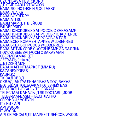
OZON: БАЗА ПВЗ (СКОРО)
ДРУГИЕ БАЗЫ ОТ WBCON
БАЗА ЛОГИСТИКИ И ДОСТАВКИ
БАЗА СДЭКа
БАЗА BOXBERRY
БАЗА ATI.SU
БАЗЫ МАРКЕТПЛЕЙСОВ
WILDBERRIES
БАЗА ПОИСКОВЫХ ЗАПРОСОВ С ЗАКАЗАМИ
БАЗА ПОИСКОВЫХ ЗАПРОСОВ / КЛАСТЕРОВ
БАЗА ПОИСКОВЫХ ЗАПРОСОВ ЗА ГОД
БАЗА ВСЕХ КОММЕНТАРИЕВ WILDBERRIES
БАЗА ВСЕХ ВОПРОСОВ WILDBERRIES
БАЗА АРТИКУЛОВ С «ОТЗЫВАМИ ЗА БАЛЛЫ»
ПОИСКОВЫЕ ЗАПРОСЫ С ЗАКАЗАМИ
СБЕРМЕГАМАРКЕТ
ЛЕТУАЛЬ (letu.ru)
ДЕТСКИЙ МИР
БАЗА МАГНИТМАРКЕТ (MM.RU)
KAZANEXPRESS
KASPI.KZ
ТК САДОВОД
ОКВЭД: АКТУАЛЬНАЯ БАЗА ПОД ЗАКАЗ
БОЛЬШАЯ ПОДБОРКА ПОЛЕЗНЫХ БАЗ
БЕСПЛАТНЫЕ БАЗЫ TELEGRAM
TELEGRAM-КАНАЛЫ ДЛЯ ПОСТАВЩИКОВ
TELEGRAM-БАЗЫ — БЕСПЛАТНО
СЕРВИСЫ / УСЛУГИ
IT / ИИ / API
API.WBCON
IT.WBCON
API-СЕРВИСЫ ДЛЯ МАРКЕТПЛЕЙСОВ WBCON