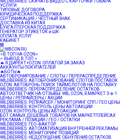
WILDBERRIES: СКАЧАТЬ ВИДЕО С КАРТОЧКИ ТОВАРА
УСЛУГИ
ТИПОВЫЕ ДОГОВОРА
ЮРИДИЧЕСКАЯ ПОДДЕРЖКА
СЕРТИФИКАЦИЯ / ЧЕСТНЫЙ ЗНАК
ДОСТАВКА ИЗ КИТАЯ
БУХГАЛТЕРСКАЯ ПОДДЕРЖКА
ГЕНЕРАТОР ЭТИКЕТОК и ШК
ОПЛАТА УСЛУГ
КАБИНЕТ
⭐️В ТОП НА OZON⭐️
⭐️ ВЫВОД В ТОП ⭐️
🔥 Я.ДИРЕКТ+OZON: ОПЛАТОЙ ЗА ЗАКАЗ
АККАУНТЫ ПОКУПАТЕЛЕЙ
🔥БОТЫ🔥
АВТОБРОНИРОВАНИЕ / СЛОТЫ / ПЕРЕРАСПРЕДЕЛЕНИЕ
WILDBERRIES: АВТОБРОНИРОВАНИЕ СЛОТОВ ПОСТАВОК
OZON: АВТОБРОНЬ ПОИСК ТАЙМСЛОТОВ НА ПОСТАВКУ
WILDBERRIES: ПЕРЕРАСПРЕДЕЛЕНИЕ ОСТАТКОВ
АВТООТВЕТЧИК НА ОТЗЫВЫ: WB, OZON, Я.МАРКЕТ 3-в-1
ЦЕНЫ / РЕПРАЙСЕРЫ / АКЦИИ
WILDBERRIES: РЕПРАЙСЕР / МОНИТОРИНГ СПП / ГЕО ЦЕНЫ
WILDBERRIES: КОНТРОЛЬ ЦЕНЫ АВТОАКЦИИ
OZON: КОНТРОЛЬ ЦЕНЫ АВТОАКЦИИ
БОТ САМЫХ ДЕШЕВЫХ ТОВАРОВ НА МАРКЕТПЛЕЙСАХ
РЕКЛАМА / ПОЗИЦИИ / ГЕО / ОСТАТКИ
WILDBERRIES: ГЕО-ФАКТОР
WILDBERRIES: АВТОМАТИЗАЦИЯ ВНУТРЕННЕЙ РЕКЛАМЫ
WILDBERRIES: МОНИТОРИНГ ПОЗИЦИЙ
WILDBERRIES: НЕДОПУЩЕНИЕ ОБНУЛЕНИЯ ОСТАТКОВ