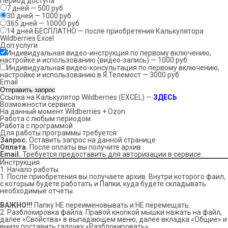
Период доступа
7 дней — 500 руб
30 дней — 1000 руб
365 дней — 10000 руб
14 дней БЕСПЛАТНО — после приобретения Калькулятора
Wildberries Excel
Доп.услуги
Индивидуальная видео-инструкция по первому включению,
настройке и использованию (видео-запись) — 1000 руб
Индивидуальная видео-консультация по первому включению,
настройке и использованию в Я.Телемост — 3000 руб
Email
Отправить запрос
Ссылка на Калькулятор Wildberries (EXCEL) —
ЗДЕСЬ
Возможности сервиса
На данный момент Wildberries + Ozon
Работа с любым периодом.
Работа с программой
Для работы программы требуется:
Запрос.
Оставить запрос на данной странице
Оплата.
После оплаты вы получите архив.
Email.
Требуется предоставить для авторизации в сервисе.
Инструкция
1. Начало работы
1. После приобретения вы получаете архив. Внутри которого фаил,
с которым будете работать и Папки, куда будете складывать
необходимые отчеты.
ВАЖНО!!!
Папку НЕ переименовывать и НЕ перемещать.
2. Разблокировка файла. Правой кнопкой мышки нажать на файл,
далее «Свойства» в выпадающем меню, далее вкладка «Общие» и
внизу поставить галочку «Разблокировать».