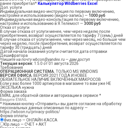
ранее приобретал*
Калькулятор Wildberries Excel
Доп. услуги
Индивидуальная видео-инструкция по первому включению,
настройке и использованию (видео-запись) —
1000 руб
Индивидуальная видео-консультация по первому включению,
настройке и использованию в Я.Телемост —
3000 руб
Отказ от услуги
В случае отказа от услуги менее, чем через неделю после
приобретения, возврат осуществляется по тарифу 7 (семь) дней
В случае отказа от услуги менее, чем через месяц, но больше чем
через неделю, после приобретения, возврат осуществляется по
тарифу 30 (тридцать) дней
Датой начала оказания услуги считается дата отправки
Дешифратора
*пишите на почту wbcon@yandex.ru — дам доступ
Текущая версия:
1.5.0 от 01 августа 2026
Требования
ОПЕРАЦИОННАЯ СИСТЕМА.
ТОЛЬКО MS WINDOWS
ВЕРСИЯ ОФИСА.
ВЕРСИЯ 2021 ГОДА И НОВЕЕ
ОБЯЗАТЕЛЬНОЕ НАЛИЧИЕ ВКЛЮЧЕННЫХ МАКРОСОВ
Если у вас более 1000 артикулов в магазине то вам уже НЕ
ЭКСЕЛЬКА нужна
Форма заказа
EMAIL для обратной связи и авторизации в сервисе
*
* Нажимая кнопку «Отправить» вы даете согласие на обработку
персональных данных описанных по адресу —
https://wbcon.ru/privacy-politics/
Форма оплаты
Физ.лицо — ОНЛАЙН-КАССА
Юр.лицо — СЧЕТ + АКТ