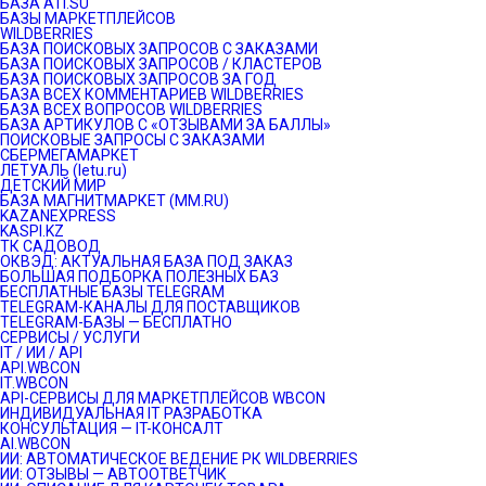
БАЗА ATI.SU
БАЗЫ МАРКЕТПЛЕЙСОВ
WILDBERRIES
БАЗА ПОИСКОВЫХ ЗАПРОСОВ С ЗАКАЗАМИ
БАЗА ПОИСКОВЫХ ЗАПРОСОВ / КЛАСТЕРОВ
БАЗА ПОИСКОВЫХ ЗАПРОСОВ ЗА ГОД
БАЗА ВСЕХ КОММЕНТАРИЕВ WILDBERRIES
БАЗА ВСЕХ ВОПРОСОВ WILDBERRIES
БАЗА АРТИКУЛОВ С «ОТЗЫВАМИ ЗА БАЛЛЫ»
ПОИСКОВЫЕ ЗАПРОСЫ С ЗАКАЗАМИ
СБЕРМЕГАМАРКЕТ
ЛЕТУАЛЬ (letu.ru)
ДЕТСКИЙ МИР
БАЗА МАГНИТМАРКЕТ (MM.RU)
KAZANEXPRESS
KASPI.KZ
ТК САДОВОД
ОКВЭД: АКТУАЛЬНАЯ БАЗА ПОД ЗАКАЗ
БОЛЬШАЯ ПОДБОРКА ПОЛЕЗНЫХ БАЗ
БЕСПЛАТНЫЕ БАЗЫ TELEGRAM
TELEGRAM-КАНАЛЫ ДЛЯ ПОСТАВЩИКОВ
TELEGRAM-БАЗЫ — БЕСПЛАТНО
СЕРВИСЫ / УСЛУГИ
IT / ИИ / API
API.WBCON
IT.WBCON
API-СЕРВИСЫ ДЛЯ МАРКЕТПЛЕЙСОВ WBCON
ИНДИВИДУАЛЬНАЯ IT РАЗРАБОТКА
КОНСУЛЬТАЦИЯ — IT-КОНСАЛТ
AI.WBCON
ИИ: АВТОМАТИЧЕСКОЕ ВЕДЕНИЕ РК WILDBERRIES
ИИ: ОТЗЫВЫ — АВТООТВЕТЧИК