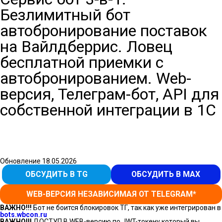
Безлимитный бот
автобронирование поставок
на Вайлдберрис. Ловец
бесплатной приемки с
автобронированием. Web-
версия, Телеграм-бот, API для
собственной интеграции в 1С
Обновление 18.05.2026
ОБСУДИТЬ В TG
ОБСУДИТЬ В MAX
WEB-ВЕРСИЯ НЕЗАВИСИМАЯ ОТ TELEGRAM*
ВАЖНО!!!
Бот не боится блокировок ТГ, так как уже интегрирован в
bots.wbcon.ru
ВАЖНО!!!
ДОСТУП В WEB-версию по JWT-токену который вы