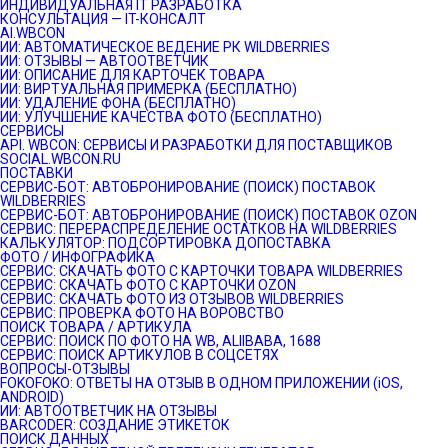
ИНДИВИДУАЛЬНАЯ IT РАЗРАБОТКА
КОНСУЛЬТАЦИЯ — IT-КОНСАЛТ
AI.WBCON
ИИ: АВТОМАТИЧЕСКОЕ ВЕДЕНИЕ РК WILDBERRIES
ИИ: ОТЗЫВЫ — АВТООТВЕТЧИК
ИИ: ОПИСАНИЕ ДЛЯ КАРТОЧЕК ТОВАРА
ИИ: ВИРТУАЛЬНАЯ ПРИМЕРКА (БЕСПЛАТНО)
ИИ: УДАЛЕНИЕ ФОНА (БЕСПЛАТНО)
ИИ: УЛУЧШЕНИЕ КАЧЕСТВА ФОТО (БЕСПЛАТНО)
СЕРВИСЫ
API. WBCON: СЕРВИСЫ И РАЗРАБОТКИ ДЛЯ ПОСТАВЩИКОВ
SOCIAL.WBCON.RU
ПОСТАВКИ
CЕРВИС-БОТ: АВТОБРОНИРОВАНИЕ (ПОИСК) ПОСТАВОК
WILDBERRIES
СЕРВИС-БОТ: АВТОБРОНИРОВАНИЕ (ПОИСК) ПОСТАВОК OZON
СЕРВИС: ПЕРЕРАСПРЕДЕЛЕНИЕ ОСТАТКОВ НА WILDBERRIES
КАЛЬКУЛЯТОР: ПОДСОРТИРОВКА ДОПОСТАВКА
ФОТО / ИНФОГРАФИКА
СЕРВИС: СКАЧАТЬ ФОТО С КАРТОЧКИ ТОВАРА WILDBERRIES
СЕРВИС: СКАЧАТЬ ФОТО С КАРТОЧКИ OZON
СЕРВИС: СКАЧАТЬ ФОТО ИЗ ОТЗЫВОВ WILDBERRIES
СЕРВИС: ПРОВЕРКА ФОТО НА ВОРОВСТВО
ПОИСК ТОВАРА / АРТИКУЛА
СЕРВИС: ПОИСК ПО ФОТО НА WB, ALIIBABA, 1688
СЕРВИС: ПОИСК АРТИКУЛОВ В СОЦСЕТЯХ
ВОПРОСЫ-ОТЗЫВЫ
FOKOFOKO: ОТВЕТЫ НА ОТЗЫВ В ОДНОМ ПРИЛОЖЕНИИ (iOS,
ANDROID)
ИИ: АВТООТВЕТЧИК НА ОТЗЫВЫ
BARCODER: СОЗДАНИЕ ЭТИКЕТОК
ПОИСК ДАННЫХ