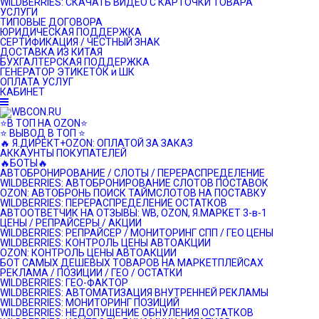
WILDBERRIES: СКАЧАТЬ ВИДЕО С КАРТОЧКИ ТОВАРА
УСЛУГИ
ТИПОВЫЕ ДОГОВОРА
ЮРИДИЧЕСКАЯ ПОДДЕРЖКА
СЕРТИФИКАЦИЯ / ЧЕСТНЫЙ ЗНАК
ДОСТАВКА ИЗ КИТАЯ
БУХГАЛТЕРСКАЯ ПОДДЕРЖКА
ГЕНЕРАТОР ЭТИКЕТОК и ШК
ОПЛАТА УСЛУГ
КАБИНЕТ
⭐️В ТОП НА OZON⭐️
⭐️ ВЫВОД В ТОП ⭐️
🔥 Я.ДИРЕКТ+OZON: ОПЛАТОЙ ЗА ЗАКАЗ
АККАУНТЫ ПОКУПАТЕЛЕЙ
🔥БОТЫ🔥
АВТОБРОНИРОВАНИЕ / СЛОТЫ / ПЕРЕРАСПРЕДЕЛЕНИЕ
WILDBERRIES: АВТОБРОНИРОВАНИЕ СЛОТОВ ПОСТАВОК
OZON: АВТОБРОНЬ ПОИСК ТАЙМСЛОТОВ НА ПОСТАВКУ
WILDBERRIES: ПЕРЕРАСПРЕДЕЛЕНИЕ ОСТАТКОВ
АВТООТВЕТЧИК НА ОТЗЫВЫ: WB, OZON, Я.МАРКЕТ 3-в-1
ЦЕНЫ / РЕПРАЙСЕРЫ / АКЦИИ
WILDBERRIES: РЕПРАЙСЕР / МОНИТОРИНГ СПП / ГЕО ЦЕНЫ
WILDBERRIES: КОНТРОЛЬ ЦЕНЫ АВТОАКЦИИ
OZON: КОНТРОЛЬ ЦЕНЫ АВТОАКЦИИ
БОТ САМЫХ ДЕШЕВЫХ ТОВАРОВ НА МАРКЕТПЛЕЙСАХ
РЕКЛАМА / ПОЗИЦИИ / ГЕО / ОСТАТКИ
WILDBERRIES: ГЕО-ФАКТОР
WILDBERRIES: АВТОМАТИЗАЦИЯ ВНУТРЕННЕЙ РЕКЛАМЫ
WILDBERRIES: МОНИТОРИНГ ПОЗИЦИЙ
WILDBERRIES: НЕДОПУЩЕНИЕ ОБНУЛЕНИЯ ОСТАТКОВ