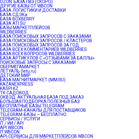
OZON: БАЗА ПВЗ (СКОРО)
ДРУГИЕ БАЗЫ ОТ WBCON
БАЗА ЛОГИСТИКИ И ДОСТАВКИ
БАЗА СДЭКа
БАЗА BOXBERRY
БАЗА ATI.SU
БАЗЫ МАРКЕТПЛЕЙСОВ
WILDBERRIES
БАЗА ПОИСКОВЫХ ЗАПРОСОВ С ЗАКАЗАМИ
БАЗА ПОИСКОВЫХ ЗАПРОСОВ / КЛАСТЕРОВ
БАЗА ПОИСКОВЫХ ЗАПРОСОВ ЗА ГОД
БАЗА ВСЕХ КОММЕНТАРИЕВ WILDBERRIES
БАЗА ВСЕХ ВОПРОСОВ WILDBERRIES
БАЗА АРТИКУЛОВ С «ОТЗЫВАМИ ЗА БАЛЛЫ»
ПОИСКОВЫЕ ЗАПРОСЫ С ЗАКАЗАМИ
СБЕРМЕГАМАРКЕТ
ЛЕТУАЛЬ (letu.ru)
ДЕТСКИЙ МИР
БАЗА МАГНИТМАРКЕТ (MM.RU)
KAZANEXPRESS
KASPI.KZ
ТК САДОВОД
ОКВЭД: АКТУАЛЬНАЯ БАЗА ПОД ЗАКАЗ
БОЛЬШАЯ ПОДБОРКА ПОЛЕЗНЫХ БАЗ
БЕСПЛАТНЫЕ БАЗЫ TELEGRAM
TELEGRAM-КАНАЛЫ ДЛЯ ПОСТАВЩИКОВ
TELEGRAM-БАЗЫ — БЕСПЛАТНО
СЕРВИСЫ / УСЛУГИ
IT / ИИ / API
API.WBCON
IT.WBCON
API-СЕРВИСЫ ДЛЯ МАРКЕТПЛЕЙСОВ WBCON