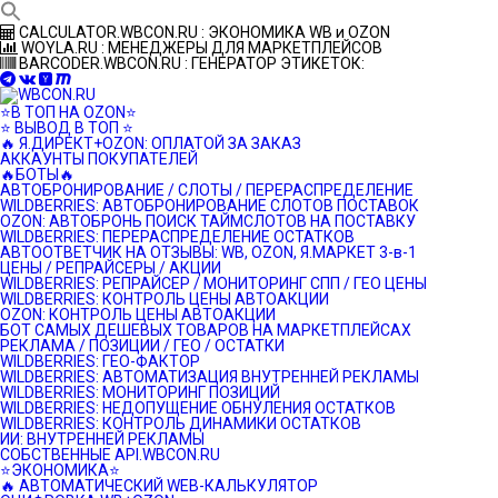
Перейти
CALCULATOR.WBCON.RU : ЭКОНОМИКА WB и OZON
к
WOYLA.RU : МЕНЕДЖЕРЫ ДЛЯ МАРКЕТПЛЕЙСОВ
контенту
BARCODER.WBCON.RU : ГЕНЕРАТОР ЭТИКЕТОК:
⭐️В ТОП НА OZON⭐️
⭐️ ВЫВОД В ТОП ⭐️
🔥 Я.ДИРЕКТ+OZON: ОПЛАТОЙ ЗА ЗАКАЗ
АККАУНТЫ ПОКУПАТЕЛЕЙ
🔥БОТЫ🔥
АВТОБРОНИРОВАНИЕ / СЛОТЫ / ПЕРЕРАСПРЕДЕЛЕНИЕ
WILDBERRIES: АВТОБРОНИРОВАНИЕ СЛОТОВ ПОСТАВОК
OZON: АВТОБРОНЬ ПОИСК ТАЙМСЛОТОВ НА ПОСТАВКУ
WILDBERRIES: ПЕРЕРАСПРЕДЕЛЕНИЕ ОСТАТКОВ
АВТООТВЕТЧИК НА ОТЗЫВЫ: WB, OZON, Я.МАРКЕТ 3-в-1
ЦЕНЫ / РЕПРАЙСЕРЫ / АКЦИИ
WILDBERRIES: РЕПРАЙСЕР / МОНИТОРИНГ СПП / ГЕО ЦЕНЫ
WILDBERRIES: КОНТРОЛЬ ЦЕНЫ АВТОАКЦИИ
OZON: КОНТРОЛЬ ЦЕНЫ АВТОАКЦИИ
БОТ САМЫХ ДЕШЕВЫХ ТОВАРОВ НА МАРКЕТПЛЕЙСАХ
РЕКЛАМА / ПОЗИЦИИ / ГЕО / ОСТАТКИ
WILDBERRIES: ГЕО-ФАКТОР
WILDBERRIES: АВТОМАТИЗАЦИЯ ВНУТРЕННЕЙ РЕКЛАМЫ
WILDBERRIES: МОНИТОРИНГ ПОЗИЦИЙ
WILDBERRIES: НЕДОПУЩЕНИЕ ОБНУЛЕНИЯ ОСТАТКОВ
WILDBERRIES: КОНТРОЛЬ ДИНАМИКИ ОСТАТКОВ
ИИ: ВНУТРЕННЕЙ РЕКЛАМЫ
СОБСТВЕННЫЕ API.WBCON.RU
⭐️ЭКОНОМИКА⭐️
🔥 АВТОМАТИЧЕСКИЙ WEB-КАЛЬКУЛЯТОР