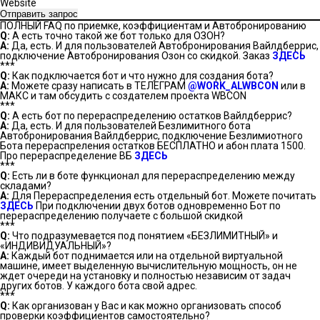
Website
Отправить запрос
ПОЛНЫЙ FAQ по приемке, коэффициентам и Автобронированию
Q:
А есть точно такой же бот только для ОЗОН?
А:
Да, есть. И для пользователей Автобронирования Вайлдберрис,
подключение Автобронирования Озон со скидкой. Заказ
ЗДЕСЬ
***
Q:
Как подключается бот и что нужно для создания бота?
А:
Можете сразу написать в ТЕЛЕГРАМ
@WORK_ALWBCON
или в
МАКС и там обсудить с создателем проекта WBCON
***
Q:
А есть бот по перераспределению остатков Вайлдберрис?
А:
Да, есть. И для пользователей Безлимитного бота
Автобронирования Вайлдберрис, подключение Безлимиотного
Бота перераспреления остатков БЕСПЛАТНО и абон плата 1500.
Про перераспределение ВБ
ЗДЕСЬ
***
Q:
Есть ли в боте функционал для перераспределению между
складами?
А:
Для Перераспределения есть отдельный бот. Можете почитать
ЗДЕСЬ
При подключении двух ботов одновременно Бот по
перераспределению получаете с большой скидкой
***
Q:
Что подразумевается под понятием «БЕЗЛИМИТНЫЙ» и
«ИНДИВИДУАЛЬНЫЙ»?
А:
Каждый бот поднимается или на отдельной виртуальной
машине, имеет выделенную вычислительную мощность, он не
ждет очереди на установку и полностью независим от задач
других ботов. У каждого бота свой адрес.
***
Q:
Как организован у Вас и как можно организовать способ
проверки коэффициентов самостоятельно?