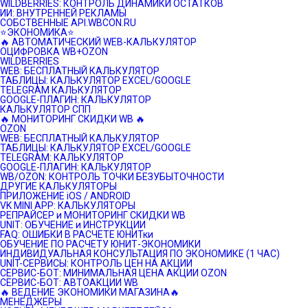
WILDBERRIES: КОНТРОЛЬ ДИНАМИКИ ОСТАТКОВ
ИИ: ВНУТРЕННЕЙ РЕКЛАМЫ
СОБСТВЕННЫЕ API.WBCON.RU
⭐️ЭКОНОМИКА⭐️
🔥 АВТОМАТИЧЕСКИЙ WEB-КАЛЬКУЛЯТОР
ОЦИФРОВКА WB+OZON
WILDBERRIES
WEB: БЕСПЛАТНЫЙ КАЛЬКУЛЯТОР
ТАБЛИЦЫ: КАЛЬКУЛЯТОР EXCEL/GOOGLE
TELEGRAM КАЛЬКУЛЯТОР
GOOGLE-ПЛАГИН: КАЛЬКУЛЯТОР
КАЛЬКУЛЯТОР СПП
🔥 МОНИТОРИНГ СКИДКИ WB 🔥
OZON
WEB: БЕСПЛАТНЫЙ КАЛЬКУЛЯТОР
ТАБЛИЦЫ: КАЛЬКУЛЯТОР EXCEL/GOOGLE
TELEGRAM: КАЛЬКУЛЯТОР
GOOGLE-ПЛАГИН: КАЛЬКУЛЯТОР
WB/OZON: КОНТРОЛЬ ТОЧКИ БЕЗУБЫТОЧНОСТИ
ДРУГИЕ КАЛЬКУЛЯТОРЫ
ПРИЛОЖЕНИЕ iOS / ANDROID
VK MINI APP: КАЛЬКУЛЯТОРЫ
РЕПРАЙСЕР и МОНИТОРИНГ СКИДКИ WB
UNIT: ОБУЧЕНИЕ и ИНСТРУКЦИИ
FAQ: ОШИБКИ В РАСЧЕТЕ ЮНИТки
ОБУЧЕНИЕ ПО РАСЧЕТУ ЮНИТ-ЭКОНОМИКИ
ИНДИВИДУАЛЬНАЯ КОНСУЛЬТАЦИЯ ПО ЭКОНОМИКЕ (1 ЧАС)
UNIT-СЕРВИСЫ: КОНТРОЛЬ ЦЕН НА АКЦИИ
СЕРВИС-БОТ: МИНИМАЛЬНАЯ ЦЕНА АКЦИИ OZON
СЕРВИС-БОТ: АВТОАКЦИИ WB
🔥 ВЕДЕНИЕ ЭКОНОМИКИ МАГАЗИНА🔥
МЕНЕДЖЕРЫ