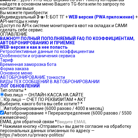
найдете в основном меню Вашего TG-бота или по запросу по
контактам выше
Вы можете приобрести:
Индивидуальный
3-в-1:
БОТ ТГ +
WEB версия (PWA приложение)
+
API-методы к нему
Доступ по API к системе мониторинга квот на складах и САМИ
сделать себе сервис.
ОГЛАВЛЕНИЕ
ВАЖНО!!! ПОЛНЫЙ ПОПОЛНЯЕМЫЙ FAQ
ПО КОЭФФИЦИЕНТАМ,
АВТОБРОНИРОВАНИЮ И ПРИЕМКЕ
WEB-версия и как в нее попасть
Ретроспективные данные по коэффициентам
Особенности и ограничения сервиса
Тариф
Временная заморозка бота
Форма заказа
Основное меню
АВТОБРОНИРОВАНИЕ тонкости
ВИДЫ ТЕХ СООБЩЕНИЙ В АВТОБРОНИРОВАНИИ
ЛОГ ОБНОВЛЕНИЙ
Тип оплаты
*
Физ.лицо — ОНЛАЙН-КАССА НА САЙТЕ
Юр.лицо — СЧЕТ ПО РЕКВИЗИТАМ + АКТ
Выберите, какого бота вы себе хотите?
*
Автобронирование (6000 разово / 4000 в месяц)
Автобронирование + Перераспределение (6000 разово / 5500
ежемесячно)
EMAIL для обратной связи
*
* Нажимая кнопку «Отправить» вы даете согласие на обработку
персональных данных описанных по адресу —
https://wbcon.ru/privacy-politics/