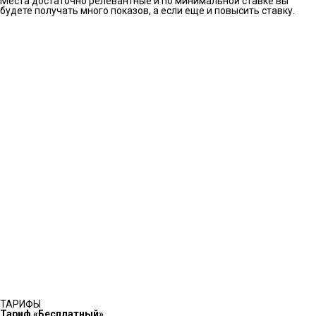
Места достаточно релевантные и по минимальной ставке вы
будете получать много показов, а если еще и повысить ставку.
ТАРИФЫ
Тариф «Бесплатный»