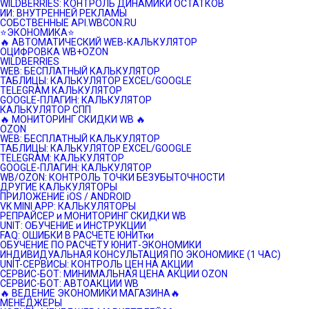
WILDBERRIES: КОНТРОЛЬ ДИНАМИКИ ОСТАТКОВ
ИИ: ВНУТРЕННЕЙ РЕКЛАМЫ
СОБСТВЕННЫЕ API.WBCON.RU
⭐️ЭКОНОМИКА⭐️
🔥 АВТОМАТИЧЕСКИЙ WEB-КАЛЬКУЛЯТОР
ОЦИФРОВКА WB+OZON
WILDBERRIES
WEB: БЕСПЛАТНЫЙ КАЛЬКУЛЯТОР
ТАБЛИЦЫ: КАЛЬКУЛЯТОР EXCEL/GOOGLE
TELEGRAM КАЛЬКУЛЯТОР
GOOGLE-ПЛАГИН: КАЛЬКУЛЯТОР
КАЛЬКУЛЯТОР СПП
🔥 МОНИТОРИНГ СКИДКИ WB 🔥
OZON
WEB: БЕСПЛАТНЫЙ КАЛЬКУЛЯТОР
ТАБЛИЦЫ: КАЛЬКУЛЯТОР EXCEL/GOOGLE
TELEGRAM: КАЛЬКУЛЯТОР
GOOGLE-ПЛАГИН: КАЛЬКУЛЯТОР
WB/OZON: КОНТРОЛЬ ТОЧКИ БЕЗУБЫТОЧНОСТИ
ДРУГИЕ КАЛЬКУЛЯТОРЫ
ПРИЛОЖЕНИЕ iOS / ANDROID
VK MINI APP: КАЛЬКУЛЯТОРЫ
РЕПРАЙСЕР и МОНИТОРИНГ СКИДКИ WB
UNIT: ОБУЧЕНИЕ и ИНСТРУКЦИИ
FAQ: ОШИБКИ В РАСЧЕТЕ ЮНИТки
ОБУЧЕНИЕ ПО РАСЧЕТУ ЮНИТ-ЭКОНОМИКИ
ИНДИВИДУАЛЬНАЯ КОНСУЛЬТАЦИЯ ПО ЭКОНОМИКЕ (1 ЧАС)
UNIT-СЕРВИСЫ: КОНТРОЛЬ ЦЕН НА АКЦИИ
СЕРВИС-БОТ: МИНИМАЛЬНАЯ ЦЕНА АКЦИИ OZON
СЕРВИС-БОТ: АВТОАКЦИИ WB
🔥 ВЕДЕНИЕ ЭКОНОМИКИ МАГАЗИНА🔥
МЕНЕДЖЕРЫ