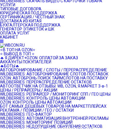
WILDBERRIES: СКАЧАТЬ ВИДЕО С КАРТОЧКИ ТОВАРА
УСЛУГИ
ТИПОВЫЕ ДОГОВОРА
ЮРИДИЧЕСКАЯ ПОДДЕРЖКА
СЕРТИФИКАЦИЯ / ЧЕСТНЫЙ ЗНАК
ДОСТАВКА ИЗ КИТАЯ
БУХГАЛТЕРСКАЯ ПОДДЕРЖКА
ГЕНЕРАТОР ЭТИКЕТОК и ШК
ОПЛАТА УСЛУГ
КАБИНЕТ
⭐️В ТОП НА OZON⭐️
⭐️ ВЫВОД В ТОП ⭐️
🔥 Я.ДИРЕКТ+OZON: ОПЛАТОЙ ЗА ЗАКАЗ
АККАУНТЫ ПОКУПАТЕЛЕЙ
🔥БОТЫ🔥
АВТОБРОНИРОВАНИЕ / СЛОТЫ / ПЕРЕРАСПРЕДЕЛЕНИЕ
WILDBERRIES: АВТОБРОНИРОВАНИЕ СЛОТОВ ПОСТАВОК
OZON: АВТОБРОНЬ ПОИСК ТАЙМСЛОТОВ НА ПОСТАВКУ
WILDBERRIES: ПЕРЕРАСПРЕДЕЛЕНИЕ ОСТАТКОВ
АВТООТВЕТЧИК НА ОТЗЫВЫ: WB, OZON, Я.МАРКЕТ 3-в-1
ЦЕНЫ / РЕПРАЙСЕРЫ / АКЦИИ
WILDBERRIES: РЕПРАЙСЕР / МОНИТОРИНГ СПП / ГЕО ЦЕНЫ
WILDBERRIES: КОНТРОЛЬ ЦЕНЫ АВТОАКЦИИ
OZON: КОНТРОЛЬ ЦЕНЫ АВТОАКЦИИ
БОТ САМЫХ ДЕШЕВЫХ ТОВАРОВ НА МАРКЕТПЛЕЙСАХ
РЕКЛАМА / ПОЗИЦИИ / ГЕО / ОСТАТКИ
WILDBERRIES: ГЕО-ФАКТОР
WILDBERRIES: АВТОМАТИЗАЦИЯ ВНУТРЕННЕЙ РЕКЛАМЫ
WILDBERRIES: МОНИТОРИНГ ПОЗИЦИЙ
WILDBERRIES: НЕДОПУЩЕНИЕ ОБНУЛЕНИЯ ОСТАТКОВ