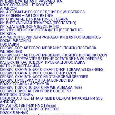
ИНДИВИДУАЛЬНАЯ IT РАЗРАБОТКА
КОНСУЛЬТАЦИЯ — IT-КОНСАЛТ
AI.WBCON
ИИ: АВТОМАТИЧЕСКОЕ ВЕДЕНИЕ РК WILDBERRIES
ИИ: ОТЗЫВЫ — АВТООТВЕТЧИК
ИИ: ОПИСАНИЕ ДЛЯ КАРТОЧЕК ТОВАРА
ИИ: ВИРТУАЛЬНАЯ ПРИМЕРКА (БЕСПЛАТНО)
ИИ: УДАЛЕНИЕ ФОНА (БЕСПЛАТНО)
ИИ: УЛУЧШЕНИЕ КАЧЕСТВА ФОТО (БЕСПЛАТНО)
СЕРВИСЫ
API. WBCON: СЕРВИСЫ И РАЗРАБОТКИ ДЛЯ ПОСТАВЩИКОВ
SOCIAL.WBCON.RU
ПОСТАВКИ
CЕРВИС-БОТ: АВТОБРОНИРОВАНИЕ (ПОИСК) ПОСТАВОК
WILDBERRIES
СЕРВИС-БОТ: АВТОБРОНИРОВАНИЕ (ПОИСК) ПОСТАВОК OZON
СЕРВИС: ПЕРЕРАСПРЕДЕЛЕНИЕ ОСТАТКОВ НА WILDBERRIES
КАЛЬКУЛЯТОР: ПОДСОРТИРОВКА ДОПОСТАВКА
ФОТО / ИНФОГРАФИКА
СЕРВИС: СКАЧАТЬ ФОТО С КАРТОЧКИ ТОВАРА WILDBERRIES
СЕРВИС: СКАЧАТЬ ФОТО С КАРТОЧКИ OZON
СЕРВИС: СКАЧАТЬ ФОТО ИЗ ОТЗЫВОВ WILDBERRIES
СЕРВИС: ПРОВЕРКА ФОТО НА ВОРОВСТВО
ПОИСК ТОВАРА / АРТИКУЛА
СЕРВИС: ПОИСК ПО ФОТО НА WB, ALIIBABA, 1688
СЕРВИС: ПОИСК АРТИКУЛОВ В СОЦСЕТЯХ
ВОПРОСЫ-ОТЗЫВЫ
FOKOFOKO: ОТВЕТЫ НА ОТЗЫВ В ОДНОМ ПРИЛОЖЕНИИ (iOS,
ANDROID)
ИИ: АВТООТВЕТЧИК НА ОТЗЫВЫ
BARCODER: СОЗДАНИЕ ЭТИКЕТОК
ПОИСК ДАННЫХ