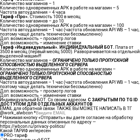
Количество магазинов – 1
Количество одновременных АРК в работе на магазин – 5
Частота автоудаления – 4 часа
Тариф «Про».
Стоимость 1000 в месяц
Количество магазинов – до 10
Количество одновременных АРК в работе на магазин – 100
Частота автоудаления – 1 час (частота обновления API WB – 1 час,
поэтому чаще делать технически бессмысленно)
Доп. возможность – просмотр логов
Доп. возможность – изменение ставки
Тариф «Индивидуальный». ИНДИВИДУАЛЬНЫЙ БОТ.
Плата от
3500 в месяц (первый месяц 5000). Разворачивается на отдельной
выделеной машин!!!
Количество магазинов –
ОГРАНИЧЕНО ТОЛЬКО ПРОПУСКНОЙ
СПОСОБНОСТЬЮ ВЫДЕЛЕННОГО СЕРВЕРА
Количество одновременных АРК в работе на магазин –
ОГРАНИЧЕНО ТОЛЬКО ПРОПУСКНОЙ СПОСОБНОСТЬЮ
ВЫДЕЛЕННОГО СЕРВЕРА
Частота автоудаления – 1 час (частота обновления API WB – 1 час,
поэтому чаще делать технически бессмысленно)
Доп. возможность – просмотр логов
Доп. возможность – изменение ставки
Индивидуальный БОТ. Со своим адресом.
С ЗАКРЫТЫМ ПО TG ID
ДОСТУПОМ ДЛЯ ОТДЕЛЬНЫХ АККАУНТОВ
EMAIL для обратной связи. ТАКЖЕ ВЫ МОЖЕТЕ НАПИСАТЬ В ТГ
@work_alwbcon
*
* Нажимая кнопку «Отправить» вы даете согласие на обработку
персональных данных описанных по адресу —
https://wbcon.ru/privacy-politics/
Какой ТАРИФ интересен
PRO-тариф
Индивидуальный БОТ