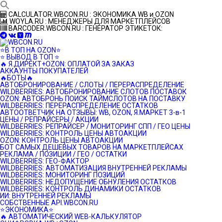
Перейти
CALCULATOR.WBCON.RU : ЭКОНОМИКА WB и OZON
к
WOYLA.RU : МЕНЕДЖЕРЫ ДЛЯ МАРКЕТПЛЕЙСОВ
контенту
BARCODER.WBCON.RU : ГЕНЕРАТОР ЭТИКЕТОК:
⭐️В ТОП НА OZON⭐️
⭐️ ВЫВОД В ТОП ⭐️
🔥 Я.ДИРЕКТ+OZON: ОПЛАТОЙ ЗА ЗАКАЗ
АККАУНТЫ ПОКУПАТЕЛЕЙ
🔥БОТЫ🔥
АВТОБРОНИРОВАНИЕ / СЛОТЫ / ПЕРЕРАСПРЕДЕЛЕНИЕ
WILDBERRIES: АВТОБРОНИРОВАНИЕ СЛОТОВ ПОСТАВОК
OZON: АВТОБРОНЬ ПОИСК ТАЙМСЛОТОВ НА ПОСТАВКУ
WILDBERRIES: ПЕРЕРАСПРЕДЕЛЕНИЕ ОСТАТКОВ
АВТООТВЕТЧИК НА ОТЗЫВЫ: WB, OZON, Я.МАРКЕТ 3-в-1
ЦЕНЫ / РЕПРАЙСЕРЫ / АКЦИИ
WILDBERRIES: РЕПРАЙСЕР / МОНИТОРИНГ СПП / ГЕО ЦЕНЫ
WILDBERRIES: КОНТРОЛЬ ЦЕНЫ АВТОАКЦИИ
OZON: КОНТРОЛЬ ЦЕНЫ АВТОАКЦИИ
БОТ САМЫХ ДЕШЕВЫХ ТОВАРОВ НА МАРКЕТПЛЕЙСАХ
РЕКЛАМА / ПОЗИЦИИ / ГЕО / ОСТАТКИ
WILDBERRIES: ГЕО-ФАКТОР
WILDBERRIES: АВТОМАТИЗАЦИЯ ВНУТРЕННЕЙ РЕКЛАМЫ
WILDBERRIES: МОНИТОРИНГ ПОЗИЦИЙ
WILDBERRIES: НЕДОПУЩЕНИЕ ОБНУЛЕНИЯ ОСТАТКОВ
WILDBERRIES: КОНТРОЛЬ ДИНАМИКИ ОСТАТКОВ
ИИ: ВНУТРЕННЕЙ РЕКЛАМЫ
СОБСТВЕННЫЕ API.WBCON.RU
⭐️ЭКОНОМИКА⭐️
🔥 АВТОМАТИЧЕСКИЙ WEB-КАЛЬКУЛЯТОР