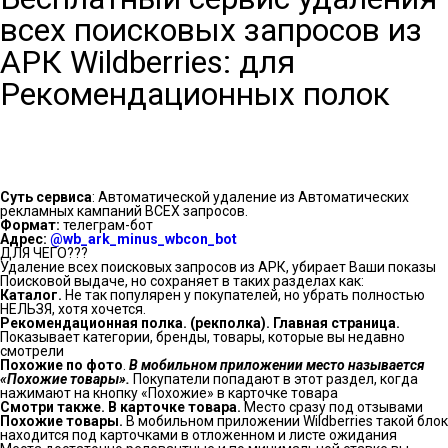
всех поисковых запросов из
АРК Wildberries: для
Рекомендационных полок
Суть сервиса
: Автоматической удаление из Автоматических
рекламных кампаний ВСЕХ запросов.
Формат:
телеграм-бот
Адрес:
@wb_ark_minus_wbcon_bot
ДЛЯ ЧЕГО???
Удаление всех поисковых запросов из АРК, убирает Ваши показы
Поисковой выдаче, но сохраняет в таких разделах как:
Каталог.
Не так популярен у покупателей, но убрать полностью
НЕЛЬЗЯ, хотя хочется.
Рекомендационная полка. (рекполка). Главная страница.
Показывает категории, бренды, товары, которые вы недавно
смотрели
Похожие по фото
.
В мобильном приложении место называется
«Похожие товары».
Покупатели попадают в этот раздел, когда
нажимают на кнопку «Похожие» в карточке товара
Смотри также. В карточке товара.
Место сразу под отзывами
Похожие товары.
В мобильном приложении Wildberries такой блок
находится под карточками в отложенном и листе ожидания