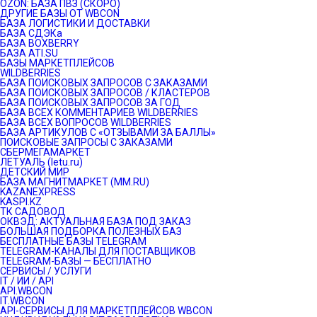
OZON: БАЗА ПВЗ (СКОРО)
ДРУГИЕ БАЗЫ ОТ WBCON
БАЗА ЛОГИСТИКИ И ДОСТАВКИ
БАЗА СДЭКа
БАЗА BOXBERRY
БАЗА ATI.SU
БАЗЫ МАРКЕТПЛЕЙСОВ
WILDBERRIES
БАЗА ПОИСКОВЫХ ЗАПРОСОВ С ЗАКАЗАМИ
БАЗА ПОИСКОВЫХ ЗАПРОСОВ / КЛАСТЕРОВ
БАЗА ПОИСКОВЫХ ЗАПРОСОВ ЗА ГОД
БАЗА ВСЕХ КОММЕНТАРИЕВ WILDBERRIES
БАЗА ВСЕХ ВОПРОСОВ WILDBERRIES
БАЗА АРТИКУЛОВ С «ОТЗЫВАМИ ЗА БАЛЛЫ»
ПОИСКОВЫЕ ЗАПРОСЫ С ЗАКАЗАМИ
СБЕРМЕГАМАРКЕТ
ЛЕТУАЛЬ (letu.ru)
ДЕТСКИЙ МИР
БАЗА МАГНИТМАРКЕТ (MM.RU)
KAZANEXPRESS
KASPI.KZ
ТК САДОВОД
ОКВЭД: АКТУАЛЬНАЯ БАЗА ПОД ЗАКАЗ
БОЛЬШАЯ ПОДБОРКА ПОЛЕЗНЫХ БАЗ
БЕСПЛАТНЫЕ БАЗЫ TELEGRAM
TELEGRAM-КАНАЛЫ ДЛЯ ПОСТАВЩИКОВ
TELEGRAM-БАЗЫ — БЕСПЛАТНО
СЕРВИСЫ / УСЛУГИ
IT / ИИ / API
API.WBCON
IT.WBCON
API-СЕРВИСЫ ДЛЯ МАРКЕТПЛЕЙСОВ WBCON