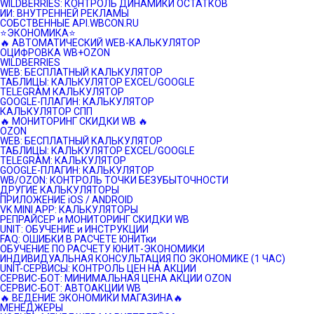
WILDBERRIES: КОНТРОЛЬ ДИНАМИКИ ОСТАТКОВ
ИИ: ВНУТРЕННЕЙ РЕКЛАМЫ
СОБСТВЕННЫЕ API.WBCON.RU
⭐️ЭКОНОМИКА⭐️
🔥 АВТОМАТИЧЕСКИЙ WEB-КАЛЬКУЛЯТОР
ОЦИФРОВКА WB+OZON
WILDBERRIES
WEB: БЕСПЛАТНЫЙ КАЛЬКУЛЯТОР
ТАБЛИЦЫ: КАЛЬКУЛЯТОР EXCEL/GOOGLE
TELEGRAM КАЛЬКУЛЯТОР
GOOGLE-ПЛАГИН: КАЛЬКУЛЯТОР
КАЛЬКУЛЯТОР СПП
🔥 МОНИТОРИНГ СКИДКИ WB 🔥
OZON
WEB: БЕСПЛАТНЫЙ КАЛЬКУЛЯТОР
ТАБЛИЦЫ: КАЛЬКУЛЯТОР EXCEL/GOOGLE
TELEGRAM: КАЛЬКУЛЯТОР
GOOGLE-ПЛАГИН: КАЛЬКУЛЯТОР
WB/OZON: КОНТРОЛЬ ТОЧКИ БЕЗУБЫТОЧНОСТИ
ДРУГИЕ КАЛЬКУЛЯТОРЫ
ПРИЛОЖЕНИЕ iOS / ANDROID
VK MINI APP: КАЛЬКУЛЯТОРЫ
РЕПРАЙСЕР и МОНИТОРИНГ СКИДКИ WB
UNIT: ОБУЧЕНИЕ и ИНСТРУКЦИИ
FAQ: ОШИБКИ В РАСЧЕТЕ ЮНИТки
ОБУЧЕНИЕ ПО РАСЧЕТУ ЮНИТ-ЭКОНОМИКИ
ИНДИВИДУАЛЬНАЯ КОНСУЛЬТАЦИЯ ПО ЭКОНОМИКЕ (1 ЧАС)
UNIT-СЕРВИСЫ: КОНТРОЛЬ ЦЕН НА АКЦИИ
СЕРВИС-БОТ: МИНИМАЛЬНАЯ ЦЕНА АКЦИИ OZON
СЕРВИС-БОТ: АВТОАКЦИИ WB
🔥 ВЕДЕНИЕ ЭКОНОМИКИ МАГАЗИНА🔥
МЕНЕДЖЕРЫ