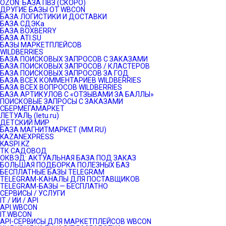
OZON: БАЗА ПВЗ (СКОРО)
ДРУГИЕ БАЗЫ ОТ WBCON
БАЗА ЛОГИСТИКИ И ДОСТАВКИ
БАЗА СДЭКа
БАЗА BOXBERRY
БАЗА ATI.SU
БАЗЫ МАРКЕТПЛЕЙСОВ
WILDBERRIES
БАЗА ПОИСКОВЫХ ЗАПРОСОВ С ЗАКАЗАМИ
БАЗА ПОИСКОВЫХ ЗАПРОСОВ / КЛАСТЕРОВ
БАЗА ПОИСКОВЫХ ЗАПРОСОВ ЗА ГОД
БАЗА ВСЕХ КОММЕНТАРИЕВ WILDBERRIES
БАЗА ВСЕХ ВОПРОСОВ WILDBERRIES
БАЗА АРТИКУЛОВ С «ОТЗЫВАМИ ЗА БАЛЛЫ»
ПОИСКОВЫЕ ЗАПРОСЫ С ЗАКАЗАМИ
СБЕРМЕГАМАРКЕТ
ЛЕТУАЛЬ (letu.ru)
ДЕТСКИЙ МИР
БАЗА МАГНИТМАРКЕТ (MM.RU)
KAZANEXPRESS
KASPI.KZ
ТК САДОВОД
ОКВЭД: АКТУАЛЬНАЯ БАЗА ПОД ЗАКАЗ
БОЛЬШАЯ ПОДБОРКА ПОЛЕЗНЫХ БАЗ
БЕСПЛАТНЫЕ БАЗЫ TELEGRAM
TELEGRAM-КАНАЛЫ ДЛЯ ПОСТАВЩИКОВ
TELEGRAM-БАЗЫ — БЕСПЛАТНО
СЕРВИСЫ / УСЛУГИ
IT / ИИ / API
API.WBCON
IT.WBCON
API-СЕРВИСЫ ДЛЯ МАРКЕТПЛЕЙСОВ WBCON