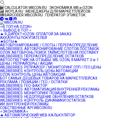
Перейти
CALCULATOR.WBCON.RU : ЭКОНОМИКА WB и OZON
к
WOYLA.RU : МЕНЕДЖЕРЫ ДЛЯ МАРКЕТПЛЕЙСОВ
контенту
BARCODER.WBCON.RU : ГЕНЕРАТОР ЭТИКЕТОК:
⭐️В ТОП НА OZON⭐️
⭐️ ВЫВОД В ТОП ⭐️
🔥 Я.ДИРЕКТ+OZON: ОПЛАТОЙ ЗА ЗАКАЗ
АККАУНТЫ ПОКУПАТЕЛЕЙ
🔥БОТЫ🔥
АВТОБРОНИРОВАНИЕ / СЛОТЫ / ПЕРЕРАСПРЕДЕЛЕНИЕ
WILDBERRIES: АВТОБРОНИРОВАНИЕ СЛОТОВ ПОСТАВОК
OZON: АВТОБРОНЬ ПОИСК ТАЙМСЛОТОВ НА ПОСТАВКУ
WILDBERRIES: ПЕРЕРАСПРЕДЕЛЕНИЕ ОСТАТКОВ
АВТООТВЕТЧИК НА ОТЗЫВЫ: WB, OZON, Я.МАРКЕТ 3-в-1
ЦЕНЫ / РЕПРАЙСЕРЫ / АКЦИИ
WILDBERRIES: РЕПРАЙСЕР / МОНИТОРИНГ СПП / ГЕО ЦЕНЫ
WILDBERRIES: КОНТРОЛЬ ЦЕНЫ АВТОАКЦИИ
OZON: КОНТРОЛЬ ЦЕНЫ АВТОАКЦИИ
БОТ САМЫХ ДЕШЕВЫХ ТОВАРОВ НА МАРКЕТПЛЕЙСАХ
РЕКЛАМА / ПОЗИЦИИ / ГЕО / ОСТАТКИ
WILDBERRIES: ГЕО-ФАКТОР
WILDBERRIES: АВТОМАТИЗАЦИЯ ВНУТРЕННЕЙ РЕКЛАМЫ
WILDBERRIES: МОНИТОРИНГ ПОЗИЦИЙ
WILDBERRIES: НЕДОПУЩЕНИЕ ОБНУЛЕНИЯ ОСТАТКОВ
WILDBERRIES: КОНТРОЛЬ ДИНАМИКИ ОСТАТКОВ
ИИ: ВНУТРЕННЕЙ РЕКЛАМЫ
СОБСТВЕННЫЕ API.WBCON.RU
⭐️ЭКОНОМИКА⭐️
🔥 АВТОМАТИЧЕСКИЙ WEB-КАЛЬКУЛЯТОР