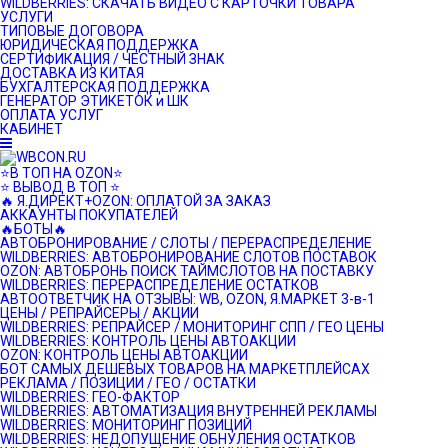
WILDBERRIES: СКАЧАТЬ ВИДЕО С КАРТОЧКИ ТОВАРА
УСЛУГИ
ТИПОВЫЕ ДОГОВОРА
ЮРИДИЧЕСКАЯ ПОДДЕРЖКА
СЕРТИФИКАЦИЯ / ЧЕСТНЫЙ ЗНАК
ДОСТАВКА ИЗ КИТАЯ
БУХГАЛТЕРСКАЯ ПОДДЕРЖКА
ГЕНЕРАТОР ЭТИКЕТОК и ШК
ОПЛАТА УСЛУГ
КАБИНЕТ
⭐️В ТОП НА OZON⭐️
⭐️ ВЫВОД В ТОП ⭐️
🔥 Я.ДИРЕКТ+OZON: ОПЛАТОЙ ЗА ЗАКАЗ
АККАУНТЫ ПОКУПАТЕЛЕЙ
🔥БОТЫ🔥
АВТОБРОНИРОВАНИЕ / СЛОТЫ / ПЕРЕРАСПРЕДЕЛЕНИЕ
WILDBERRIES: АВТОБРОНИРОВАНИЕ СЛОТОВ ПОСТАВОК
OZON: АВТОБРОНЬ ПОИСК ТАЙМСЛОТОВ НА ПОСТАВКУ
WILDBERRIES: ПЕРЕРАСПРЕДЕЛЕНИЕ ОСТАТКОВ
АВТООТВЕТЧИК НА ОТЗЫВЫ: WB, OZON, Я.МАРКЕТ 3-в-1
ЦЕНЫ / РЕПРАЙСЕРЫ / АКЦИИ
WILDBERRIES: РЕПРАЙСЕР / МОНИТОРИНГ СПП / ГЕО ЦЕНЫ
WILDBERRIES: КОНТРОЛЬ ЦЕНЫ АВТОАКЦИИ
OZON: КОНТРОЛЬ ЦЕНЫ АВТОАКЦИИ
БОТ САМЫХ ДЕШЕВЫХ ТОВАРОВ НА МАРКЕТПЛЕЙСАХ
РЕКЛАМА / ПОЗИЦИИ / ГЕО / ОСТАТКИ
WILDBERRIES: ГЕО-ФАКТОР
WILDBERRIES: АВТОМАТИЗАЦИЯ ВНУТРЕННЕЙ РЕКЛАМЫ
WILDBERRIES: МОНИТОРИНГ ПОЗИЦИЙ
WILDBERRIES: НЕДОПУЩЕНИЕ ОБНУЛЕНИЯ ОСТАТКОВ