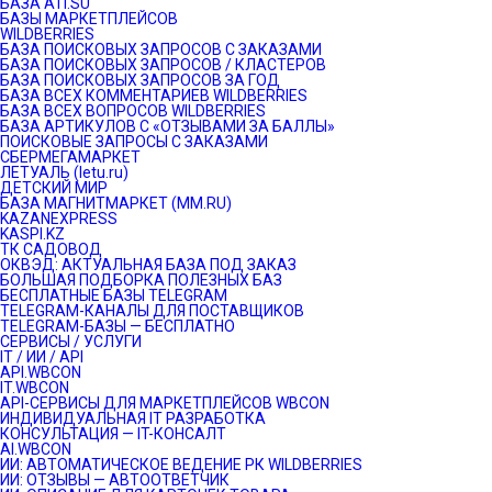
БАЗА ATI.SU
БАЗЫ МАРКЕТПЛЕЙСОВ
WILDBERRIES
БАЗА ПОИСКОВЫХ ЗАПРОСОВ С ЗАКАЗАМИ
БАЗА ПОИСКОВЫХ ЗАПРОСОВ / КЛАСТЕРОВ
БАЗА ПОИСКОВЫХ ЗАПРОСОВ ЗА ГОД
БАЗА ВСЕХ КОММЕНТАРИЕВ WILDBERRIES
БАЗА ВСЕХ ВОПРОСОВ WILDBERRIES
БАЗА АРТИКУЛОВ С «ОТЗЫВАМИ ЗА БАЛЛЫ»
ПОИСКОВЫЕ ЗАПРОСЫ С ЗАКАЗАМИ
СБЕРМЕГАМАРКЕТ
ЛЕТУАЛЬ (letu.ru)
ДЕТСКИЙ МИР
БАЗА МАГНИТМАРКЕТ (MM.RU)
KAZANEXPRESS
KASPI.KZ
ТК САДОВОД
ОКВЭД: АКТУАЛЬНАЯ БАЗА ПОД ЗАКАЗ
БОЛЬШАЯ ПОДБОРКА ПОЛЕЗНЫХ БАЗ
БЕСПЛАТНЫЕ БАЗЫ TELEGRAM
TELEGRAM-КАНАЛЫ ДЛЯ ПОСТАВЩИКОВ
TELEGRAM-БАЗЫ — БЕСПЛАТНО
СЕРВИСЫ / УСЛУГИ
IT / ИИ / API
API.WBCON
IT.WBCON
API-СЕРВИСЫ ДЛЯ МАРКЕТПЛЕЙСОВ WBCON
ИНДИВИДУАЛЬНАЯ IT РАЗРАБОТКА
КОНСУЛЬТАЦИЯ — IT-КОНСАЛТ
AI.WBCON
ИИ: АВТОМАТИЧЕСКОЕ ВЕДЕНИЕ РК WILDBERRIES
ИИ: ОТЗЫВЫ — АВТООТВЕТЧИК