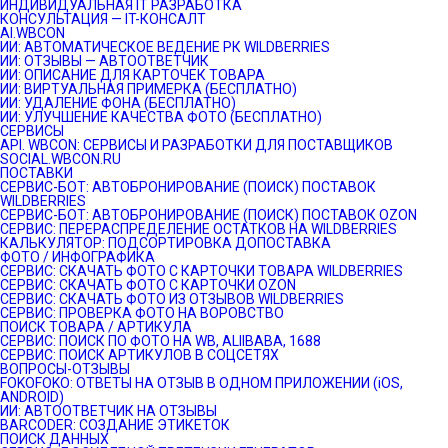
ИНДИВИДУАЛЬНАЯ IT РАЗРАБОТКА
КОНСУЛЬТАЦИЯ — IT-КОНСАЛТ
AI.WBCON
ИИ: АВТОМАТИЧЕСКОЕ ВЕДЕНИЕ РК WILDBERRIES
ИИ: ОТЗЫВЫ — АВТООТВЕТЧИК
ИИ: ОПИСАНИЕ ДЛЯ КАРТОЧЕК ТОВАРА
ИИ: ВИРТУАЛЬНАЯ ПРИМЕРКА (БЕСПЛАТНО)
ИИ: УДАЛЕНИЕ ФОНА (БЕСПЛАТНО)
ИИ: УЛУЧШЕНИЕ КАЧЕСТВА ФОТО (БЕСПЛАТНО)
СЕРВИСЫ
API. WBCON: СЕРВИСЫ И РАЗРАБОТКИ ДЛЯ ПОСТАВЩИКОВ
SOCIAL.WBCON.RU
ПОСТАВКИ
CЕРВИС-БОТ: АВТОБРОНИРОВАНИЕ (ПОИСК) ПОСТАВОК
WILDBERRIES
СЕРВИС-БОТ: АВТОБРОНИРОВАНИЕ (ПОИСК) ПОСТАВОК OZON
СЕРВИС: ПЕРЕРАСПРЕДЕЛЕНИЕ ОСТАТКОВ НА WILDBERRIES
КАЛЬКУЛЯТОР: ПОДСОРТИРОВКА ДОПОСТАВКА
ФОТО / ИНФОГРАФИКА
СЕРВИС: СКАЧАТЬ ФОТО С КАРТОЧКИ ТОВАРА WILDBERRIES
СЕРВИС: СКАЧАТЬ ФОТО С КАРТОЧКИ OZON
СЕРВИС: СКАЧАТЬ ФОТО ИЗ ОТЗЫВОВ WILDBERRIES
СЕРВИС: ПРОВЕРКА ФОТО НА ВОРОВСТВО
ПОИСК ТОВАРА / АРТИКУЛА
СЕРВИС: ПОИСК ПО ФОТО НА WB, ALIIBABA, 1688
СЕРВИС: ПОИСК АРТИКУЛОВ В СОЦСЕТЯХ
ВОПРОСЫ-ОТЗЫВЫ
FOKOFOKO: ОТВЕТЫ НА ОТЗЫВ В ОДНОМ ПРИЛОЖЕНИИ (iOS,
ANDROID)
ИИ: АВТООТВЕТЧИК НА ОТЗЫВЫ
BARCODER: СОЗДАНИЕ ЭТИКЕТОК
ПОИСК ДАННЫХ