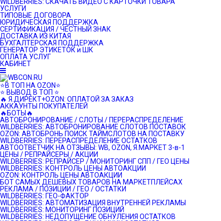
WILDBERRIES: СКАЧАТЬ ВИДЕО С КАРТОЧКИ ТОВАРА
УСЛУГИ
ТИПОВЫЕ ДОГОВОРА
ЮРИДИЧЕСКАЯ ПОДДЕРЖКА
СЕРТИФИКАЦИЯ / ЧЕСТНЫЙ ЗНАК
ДОСТАВКА ИЗ КИТАЯ
БУХГАЛТЕРСКАЯ ПОДДЕРЖКА
ГЕНЕРАТОР ЭТИКЕТОК и ШК
ОПЛАТА УСЛУГ
КАБИНЕТ
⭐️В ТОП НА OZON⭐️
⭐️ ВЫВОД В ТОП ⭐️
🔥 Я.ДИРЕКТ+OZON: ОПЛАТОЙ ЗА ЗАКАЗ
АККАУНТЫ ПОКУПАТЕЛЕЙ
🔥БОТЫ🔥
АВТОБРОНИРОВАНИЕ / СЛОТЫ / ПЕРЕРАСПРЕДЕЛЕНИЕ
WILDBERRIES: АВТОБРОНИРОВАНИЕ СЛОТОВ ПОСТАВОК
OZON: АВТОБРОНЬ ПОИСК ТАЙМСЛОТОВ НА ПОСТАВКУ
WILDBERRIES: ПЕРЕРАСПРЕДЕЛЕНИЕ ОСТАТКОВ
АВТООТВЕТЧИК НА ОТЗЫВЫ: WB, OZON, Я.МАРКЕТ 3-в-1
ЦЕНЫ / РЕПРАЙСЕРЫ / АКЦИИ
WILDBERRIES: РЕПРАЙСЕР / МОНИТОРИНГ СПП / ГЕО ЦЕНЫ
WILDBERRIES: КОНТРОЛЬ ЦЕНЫ АВТОАКЦИИ
OZON: КОНТРОЛЬ ЦЕНЫ АВТОАКЦИИ
БОТ САМЫХ ДЕШЕВЫХ ТОВАРОВ НА МАРКЕТПЛЕЙСАХ
РЕКЛАМА / ПОЗИЦИИ / ГЕО / ОСТАТКИ
WILDBERRIES: ГЕО-ФАКТОР
WILDBERRIES: АВТОМАТИЗАЦИЯ ВНУТРЕННЕЙ РЕКЛАМЫ
WILDBERRIES: МОНИТОРИНГ ПОЗИЦИЙ
WILDBERRIES: НЕДОПУЩЕНИЕ ОБНУЛЕНИЯ ОСТАТКОВ