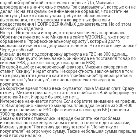
подобной проблемой столкнулся впервые. Да, Михаила
штрафовали на ничтожные суммы “за самовыкупы”, которые он не
делал. Но на эти суммы он внимание не обращал, что кстати не
советую. Даже в этих случаях требуется обоснования
выставления, то есть раскрытия конкретных фактов и
предоставления НЕОПРОВЕРЖИМЫХ доказательств. Но об этом
как-нибудь отдельно.
Но тут… Интересная история, которая мне очень понравилась.
Обратился лично ко мне Михаил на сайте WBCON.RU, уже после
обращения к “профессиональному юристу”, который долго
морозился и ничего по делу сказать не мог. Что в итоге случилось?
Череда событий.
Михаил делает подсортировку артикула на FBO на 300 единиц.
(Сразу отмечу, это очень важно, он никогда не поставлял товар по
системе FBS, даже не заводил складов по FBS)
По своей ошибке (человеческий фактор), Михаил некорректно
ставит “Скидку” и идет спать. Некорректность заключается в том,
что в результате цена на сайте из “прибыльной” превращается в
хорошо так “убыточную”, но очень привлекательную для
покупателя.
За короткое время товар весь скупается, пока Михаил спит. Сразу
отмечу, Михаил признает, что это его ошибка и к Вайлдберрису тут
претензий нет. И вроде бы всё, но нет…
Интересное начинается потом. Если обратите внимание на график,
то Вайлдберрис, каким-то макаром, площадка смогла из 300-400
единиц в наличие на FBO (фактически на складах ВБ) провести
7000 примерно заказов.
Заказы в итоге отменились, и вроде бы опять же проблема
исчерпана, но в еженедельном отчете, а точнее в детализации,
Михаил увидел “Логистику до покупателя” и “Логистику от
покупателя” на огромную сумму. Также небольшая сумма перешла
и на вторую неделю.