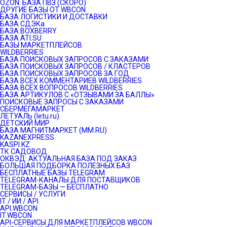
OZON: БАЗА ПВЗ (СКОРО)
ДРУГИЕ БАЗЫ ОТ WBCON
БАЗА ЛОГИСТИКИ И ДОСТАВКИ
БАЗА СДЭКа
БАЗА BOXBERRY
БАЗА ATI.SU
БАЗЫ МАРКЕТПЛЕЙСОВ
WILDBERRIES
БАЗА ПОИСКОВЫХ ЗАПРОСОВ С ЗАКАЗАМИ
БАЗА ПОИСКОВЫХ ЗАПРОСОВ / КЛАСТЕРОВ
БАЗА ПОИСКОВЫХ ЗАПРОСОВ ЗА ГОД
БАЗА ВСЕХ КОММЕНТАРИЕВ WILDBERRIES
БАЗА ВСЕХ ВОПРОСОВ WILDBERRIES
БАЗА АРТИКУЛОВ С «ОТЗЫВАМИ ЗА БАЛЛЫ»
ПОИСКОВЫЕ ЗАПРОСЫ С ЗАКАЗАМИ
СБЕРМЕГАМАРКЕТ
ЛЕТУАЛЬ (letu.ru)
ДЕТСКИЙ МИР
БАЗА МАГНИТМАРКЕТ (MM.RU)
KAZANEXPRESS
KASPI.KZ
ТК САДОВОД
ОКВЭД: АКТУАЛЬНАЯ БАЗА ПОД ЗАКАЗ
БОЛЬШАЯ ПОДБОРКА ПОЛЕЗНЫХ БАЗ
БЕСПЛАТНЫЕ БАЗЫ TELEGRAM
TELEGRAM-КАНАЛЫ ДЛЯ ПОСТАВЩИКОВ
TELEGRAM-БАЗЫ — БЕСПЛАТНО
СЕРВИСЫ / УСЛУГИ
IT / ИИ / API
API.WBCON
IT.WBCON
API-СЕРВИСЫ ДЛЯ МАРКЕТПЛЕЙСОВ WBCON