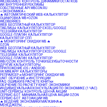
WILDBERRIES: КОНТРОЛЬ ДИНАМИКИ ОСТАТКОВ
ИИ: ВНУТРЕННЕЙ РЕКЛАМЫ
СОБСТВЕННЫЕ API.WBCON.RU
⭐️ЭКОНОМИКА⭐️
🔥 АВТОМАТИЧЕСКИЙ WEB-КАЛЬКУЛЯТОР
ОЦИФРОВКА WB+OZON
WILDBERRIES
WEB: БЕСПЛАТНЫЙ КАЛЬКУЛЯТОР
ТАБЛИЦЫ: КАЛЬКУЛЯТОР EXCEL/GOOGLE
TELEGRAM КАЛЬКУЛЯТОР
GOOGLE-ПЛАГИН: КАЛЬКУЛЯТОР
КАЛЬКУЛЯТОР СПП
🔥 МОНИТОРИНГ СКИДКИ WB 🔥
OZON
WEB: БЕСПЛАТНЫЙ КАЛЬКУЛЯТОР
ТАБЛИЦЫ: КАЛЬКУЛЯТОР EXCEL/GOOGLE
TELEGRAM: КАЛЬКУЛЯТОР
GOOGLE-ПЛАГИН: КАЛЬКУЛЯТОР
WB/OZON: КОНТРОЛЬ ТОЧКИ БЕЗУБЫТОЧНОСТИ
ДРУГИЕ КАЛЬКУЛЯТОРЫ
ПРИЛОЖЕНИЕ iOS / ANDROID
VK MINI APP: КАЛЬКУЛЯТОРЫ
РЕПРАЙСЕР и МОНИТОРИНГ СКИДКИ WB
UNIT: ОБУЧЕНИЕ и ИНСТРУКЦИИ
FAQ: ОШИБКИ В РАСЧЕТЕ ЮНИТки
ОБУЧЕНИЕ ПО РАСЧЕТУ ЮНИТ-ЭКОНОМИКИ
ИНДИВИДУАЛЬНАЯ КОНСУЛЬТАЦИЯ ПО ЭКОНОМИКЕ (1 ЧАС)
UNIT-СЕРВИСЫ: КОНТРОЛЬ ЦЕН НА АКЦИИ
СЕРВИС-БОТ: МИНИМАЛЬНАЯ ЦЕНА АКЦИИ OZON
СЕРВИС-БОТ: АВТОАКЦИИ WB
🔥 ВЕДЕНИЕ ЭКОНОМИКИ МАГАЗИНА🔥
МЕНЕДЖЕРЫ