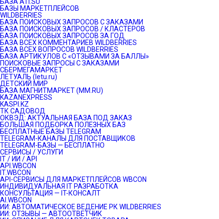
БАЗА ATI.SU
БАЗЫ МАРКЕТПЛЕЙСОВ
WILDBERRIES
БАЗА ПОИСКОВЫХ ЗАПРОСОВ С ЗАКАЗАМИ
БАЗА ПОИСКОВЫХ ЗАПРОСОВ / КЛАСТЕРОВ
БАЗА ПОИСКОВЫХ ЗАПРОСОВ ЗА ГОД
БАЗА ВСЕХ КОММЕНТАРИЕВ WILDBERRIES
БАЗА ВСЕХ ВОПРОСОВ WILDBERRIES
БАЗА АРТИКУЛОВ С «ОТЗЫВАМИ ЗА БАЛЛЫ»
ПОИСКОВЫЕ ЗАПРОСЫ С ЗАКАЗАМИ
СБЕРМЕГАМАРКЕТ
ЛЕТУАЛЬ (letu.ru)
ДЕТСКИЙ МИР
БАЗА МАГНИТМАРКЕТ (MM.RU)
KAZANEXPRESS
KASPI.KZ
ТК САДОВОД
ОКВЭД: АКТУАЛЬНАЯ БАЗА ПОД ЗАКАЗ
БОЛЬШАЯ ПОДБОРКА ПОЛЕЗНЫХ БАЗ
БЕСПЛАТНЫЕ БАЗЫ TELEGRAM
TELEGRAM-КАНАЛЫ ДЛЯ ПОСТАВЩИКОВ
TELEGRAM-БАЗЫ — БЕСПЛАТНО
СЕРВИСЫ / УСЛУГИ
IT / ИИ / API
API.WBCON
IT.WBCON
API-СЕРВИСЫ ДЛЯ МАРКЕТПЛЕЙСОВ WBCON
ИНДИВИДУАЛЬНАЯ IT РАЗРАБОТКА
КОНСУЛЬТАЦИЯ — IT-КОНСАЛТ
AI.WBCON
ИИ: АВТОМАТИЧЕСКОЕ ВЕДЕНИЕ РК WILDBERRIES
ИИ: ОТЗЫВЫ — АВТООТВЕТЧИК