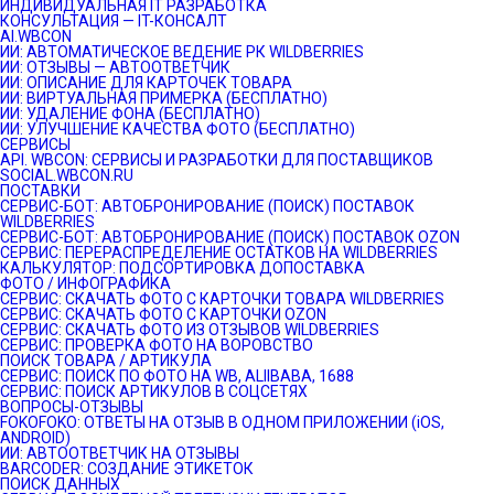
ИНДИВИДУАЛЬНАЯ IT РАЗРАБОТКА
КОНСУЛЬТАЦИЯ — IT-КОНСАЛТ
AI.WBCON
ИИ: АВТОМАТИЧЕСКОЕ ВЕДЕНИЕ РК WILDBERRIES
ИИ: ОТЗЫВЫ — АВТООТВЕТЧИК
ИИ: ОПИСАНИЕ ДЛЯ КАРТОЧЕК ТОВАРА
ИИ: ВИРТУАЛЬНАЯ ПРИМЕРКА (БЕСПЛАТНО)
ИИ: УДАЛЕНИЕ ФОНА (БЕСПЛАТНО)
ИИ: УЛУЧШЕНИЕ КАЧЕСТВА ФОТО (БЕСПЛАТНО)
СЕРВИСЫ
API. WBCON: СЕРВИСЫ И РАЗРАБОТКИ ДЛЯ ПОСТАВЩИКОВ
SOCIAL.WBCON.RU
ПОСТАВКИ
CЕРВИС-БОТ: АВТОБРОНИРОВАНИЕ (ПОИСК) ПОСТАВОК
WILDBERRIES
СЕРВИС-БОТ: АВТОБРОНИРОВАНИЕ (ПОИСК) ПОСТАВОК OZON
СЕРВИС: ПЕРЕРАСПРЕДЕЛЕНИЕ ОСТАТКОВ НА WILDBERRIES
КАЛЬКУЛЯТОР: ПОДСОРТИРОВКА ДОПОСТАВКА
ФОТО / ИНФОГРАФИКА
СЕРВИС: СКАЧАТЬ ФОТО С КАРТОЧКИ ТОВАРА WILDBERRIES
СЕРВИС: СКАЧАТЬ ФОТО С КАРТОЧКИ OZON
СЕРВИС: СКАЧАТЬ ФОТО ИЗ ОТЗЫВОВ WILDBERRIES
СЕРВИС: ПРОВЕРКА ФОТО НА ВОРОВСТВО
ПОИСК ТОВАРА / АРТИКУЛА
СЕРВИС: ПОИСК ПО ФОТО НА WB, ALIIBABA, 1688
СЕРВИС: ПОИСК АРТИКУЛОВ В СОЦСЕТЯХ
ВОПРОСЫ-ОТЗЫВЫ
FOKOFOKO: ОТВЕТЫ НА ОТЗЫВ В ОДНОМ ПРИЛОЖЕНИИ (iOS,
ANDROID)
ИИ: АВТООТВЕТЧИК НА ОТЗЫВЫ
BARCODER: СОЗДАНИЕ ЭТИКЕТОК
ПОИСК ДАННЫХ