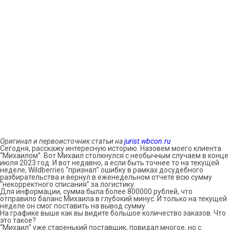
Оригинал и первоисточник статьи на
jurist.wbcon.ru
Сегодня, расскажу интересную историю. Назовем моего клиента
“Михаилом”. Вот Михаил столкнулся с необычным случаем в конце
июля 2023 год. И вот недавно, а если быть точнее то на текущей
неделе, Wildberries “признал” ошибку в рамках досудебного
разбирательства и вернул в еженедельном отчете всю сумму
“некорректного списания” за логистику.
Для информации, сумма была более 800000 рублей, что
отправило баланс Михаила в глубокий минус. И только на текущей
неделе он смог поставить на вывод сумму.
На графике выше как вы видите большое количество заказов. Что
это такое?
“Михаил” уже старенький поставщик, повидал многое, но с