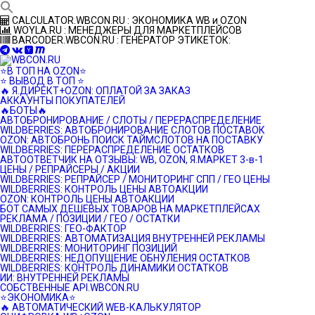
Перейти
CALCULATOR.WBCON.RU : ЭКОНОМИКА WB и OZON
к
WOYLA.RU : МЕНЕДЖЕРЫ ДЛЯ МАРКЕТПЛЕЙСОВ
контенту
BARCODER.WBCON.RU : ГЕНЕРАТОР ЭТИКЕТОК:
⭐️В ТОП НА OZON⭐️
⭐️ ВЫВОД В ТОП ⭐️
🔥 Я.ДИРЕКТ+OZON: ОПЛАТОЙ ЗА ЗАКАЗ
АККАУНТЫ ПОКУПАТЕЛЕЙ
🔥БОТЫ🔥
АВТОБРОНИРОВАНИЕ / СЛОТЫ / ПЕРЕРАСПРЕДЕЛЕНИЕ
WILDBERRIES: АВТОБРОНИРОВАНИЕ СЛОТОВ ПОСТАВОК
OZON: АВТОБРОНЬ ПОИСК ТАЙМСЛОТОВ НА ПОСТАВКУ
WILDBERRIES: ПЕРЕРАСПРЕДЕЛЕНИЕ ОСТАТКОВ
АВТООТВЕТЧИК НА ОТЗЫВЫ: WB, OZON, Я.МАРКЕТ 3-в-1
ЦЕНЫ / РЕПРАЙСЕРЫ / АКЦИИ
WILDBERRIES: РЕПРАЙСЕР / МОНИТОРИНГ СПП / ГЕО ЦЕНЫ
WILDBERRIES: КОНТРОЛЬ ЦЕНЫ АВТОАКЦИИ
OZON: КОНТРОЛЬ ЦЕНЫ АВТОАКЦИИ
БОТ САМЫХ ДЕШЕВЫХ ТОВАРОВ НА МАРКЕТПЛЕЙСАХ
РЕКЛАМА / ПОЗИЦИИ / ГЕО / ОСТАТКИ
WILDBERRIES: ГЕО-ФАКТОР
WILDBERRIES: АВТОМАТИЗАЦИЯ ВНУТРЕННЕЙ РЕКЛАМЫ
WILDBERRIES: МОНИТОРИНГ ПОЗИЦИЙ
WILDBERRIES: НЕДОПУЩЕНИЕ ОБНУЛЕНИЯ ОСТАТКОВ
WILDBERRIES: КОНТРОЛЬ ДИНАМИКИ ОСТАТКОВ
ИИ: ВНУТРЕННЕЙ РЕКЛАМЫ
СОБСТВЕННЫЕ API.WBCON.RU
⭐️ЭКОНОМИКА⭐️
🔥 АВТОМАТИЧЕСКИЙ WEB-КАЛЬКУЛЯТОР