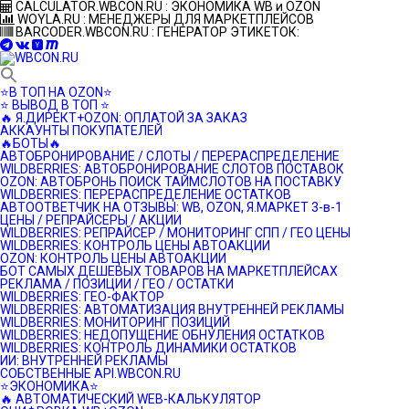
Перейти
CALCULATOR.WBCON.RU : ЭКОНОМИКА WB и OZON
к
WOYLA.RU : МЕНЕДЖЕРЫ ДЛЯ МАРКЕТПЛЕЙСОВ
контенту
BARCODER.WBCON.RU : ГЕНЕРАТОР ЭТИКЕТОК:
⭐️В ТОП НА OZON⭐️
⭐️ ВЫВОД В ТОП ⭐️
🔥 Я.ДИРЕКТ+OZON: ОПЛАТОЙ ЗА ЗАКАЗ
АККАУНТЫ ПОКУПАТЕЛЕЙ
🔥БОТЫ🔥
АВТОБРОНИРОВАНИЕ / СЛОТЫ / ПЕРЕРАСПРЕДЕЛЕНИЕ
WILDBERRIES: АВТОБРОНИРОВАНИЕ СЛОТОВ ПОСТАВОК
OZON: АВТОБРОНЬ ПОИСК ТАЙМСЛОТОВ НА ПОСТАВКУ
WILDBERRIES: ПЕРЕРАСПРЕДЕЛЕНИЕ ОСТАТКОВ
АВТООТВЕТЧИК НА ОТЗЫВЫ: WB, OZON, Я.МАРКЕТ 3-в-1
ЦЕНЫ / РЕПРАЙСЕРЫ / АКЦИИ
WILDBERRIES: РЕПРАЙСЕР / МОНИТОРИНГ СПП / ГЕО ЦЕНЫ
WILDBERRIES: КОНТРОЛЬ ЦЕНЫ АВТОАКЦИИ
OZON: КОНТРОЛЬ ЦЕНЫ АВТОАКЦИИ
БОТ САМЫХ ДЕШЕВЫХ ТОВАРОВ НА МАРКЕТПЛЕЙСАХ
РЕКЛАМА / ПОЗИЦИИ / ГЕО / ОСТАТКИ
WILDBERRIES: ГЕО-ФАКТОР
WILDBERRIES: АВТОМАТИЗАЦИЯ ВНУТРЕННЕЙ РЕКЛАМЫ
WILDBERRIES: МОНИТОРИНГ ПОЗИЦИЙ
WILDBERRIES: НЕДОПУЩЕНИЕ ОБНУЛЕНИЯ ОСТАТКОВ
WILDBERRIES: КОНТРОЛЬ ДИНАМИКИ ОСТАТКОВ
ИИ: ВНУТРЕННЕЙ РЕКЛАМЫ
СОБСТВЕННЫЕ API.WBCON.RU
⭐️ЭКОНОМИКА⭐️
🔥 АВТОМАТИЧЕСКИЙ WEB-КАЛЬКУЛЯТОР