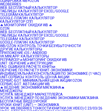
ОЦИФРОВКА WB+OZON
WILDBERRIES
WEB: БЕСПЛАТНЫЙ КАЛЬКУЛЯТОР
ТАБЛИЦЫ: КАЛЬКУЛЯТОР EXCEL/GOOGLE
TELEGRAM КАЛЬКУЛЯТОР
GOOGLE-ПЛАГИН: КАЛЬКУЛЯТОР
КАЛЬКУЛЯТОР СПП
🔥 МОНИТОРИНГ СКИДКИ WB 🔥
OZON
WEB: БЕСПЛАТНЫЙ КАЛЬКУЛЯТОР
ТАБЛИЦЫ: КАЛЬКУЛЯТОР EXCEL/GOOGLE
TELEGRAM: КАЛЬКУЛЯТОР
GOOGLE-ПЛАГИН: КАЛЬКУЛЯТОР
WB/OZON: КОНТРОЛЬ ТОЧКИ БЕЗУБЫТОЧНОСТИ
ДРУГИЕ КАЛЬКУЛЯТОРЫ
ПРИЛОЖЕНИЕ iOS / ANDROID
VK MINI APP: КАЛЬКУЛЯТОРЫ
РЕПРАЙСЕР и МОНИТОРИНГ СКИДКИ WB
UNIT: ОБУЧЕНИЕ и ИНСТРУКЦИИ
FAQ: ОШИБКИ В РАСЧЕТЕ ЮНИТки
ОБУЧЕНИЕ ПО РАСЧЕТУ ЮНИТ-ЭКОНОМИКИ
ИНДИВИДУАЛЬНАЯ КОНСУЛЬТАЦИЯ ПО ЭКОНОМИКЕ (1 ЧАС)
UNIT-СЕРВИСЫ: КОНТРОЛЬ ЦЕН НА АКЦИИ
СЕРВИС-БОТ: МИНИМАЛЬНАЯ ЦЕНА АКЦИИ OZON
СЕРВИС-БОТ: АВТОАКЦИИ WB
🔥 ВЕДЕНИЕ ЭКОНОМИКИ МАГАЗИНА🔥
МЕНЕДЖЕРЫ
УСЛУГА: МЕНЕДЖЕР МАРКЕТПЛЕЙСА
УСЛУГА: МЕНЕДЖЕР ПО ВЕДЕНИЮ ЭКОНОМИКИ МАГАЗИНА
БЕСПЛАТНЫЕ ВИДЕОУРОКИ
УРОКИ: ЮНИТ (UNIT) — ЭКОНОМИКА
УРОК: WILDBERRIES ТОНКОСТИ ЮНИТКИ (VK.VIDEO) C 23/03/26