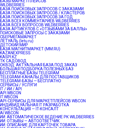
БАЗЫ МАРКЕТПЛЕЙСОВ
WILDBERRIES
БАЗА ПОИСКОВЫХ ЗАПРОСОВ С ЗАКАЗАМИ
БАЗА ПОИСКОВЫХ ЗАПРОСОВ / КЛАСТЕРОВ
БАЗА ПОИСКОВЫХ ЗАПРОСОВ ЗА ГОД
БАЗА ВСЕХ КОММЕНТАРИЕВ WILDBERRIES
БАЗА ВСЕХ ВОПРОСОВ WILDBERRIES
БАЗА АРТИКУЛОВ С «ОТЗЫВАМИ ЗА БАЛЛЫ»
ПОИСКОВЫЕ ЗАПРОСЫ С ЗАКАЗАМИ
СБЕРМЕГАМАРКЕТ
ЛЕТУАЛЬ (letu.ru)
ДЕТСКИЙ МИР
БАЗА МАГНИТМАРКЕТ (MM.RU)
KAZANEXPRESS
KASPI.KZ
ТК САДОВОД
ОКВЭД: АКТУАЛЬНАЯ БАЗА ПОД ЗАКАЗ
БОЛЬШАЯ ПОДБОРКА ПОЛЕЗНЫХ БАЗ
БЕСПЛАТНЫЕ БАЗЫ TELEGRAM
TELEGRAM-КАНАЛЫ ДЛЯ ПОСТАВЩИКОВ
TELEGRAM-БАЗЫ — БЕСПЛАТНО
СЕРВИСЫ / УСЛУГИ
IT / ИИ / API
API.WBCON
IT.WBCON
API-СЕРВИСЫ ДЛЯ МАРКЕТПЛЕЙСОВ WBCON
ИНДИВИДУАЛЬНАЯ IT РАЗРАБОТКА
КОНСУЛЬТАЦИЯ — IT-КОНСАЛТ
AI.WBCON
ИИ: АВТОМАТИЧЕСКОЕ ВЕДЕНИЕ РК WILDBERRIES
ИИ: ОТЗЫВЫ — АВТООТВЕТЧИК
ИИ: ОПИСАНИЕ ДЛЯ КАРТОЧЕК ТОВАРА