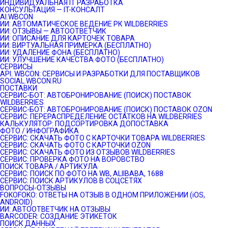
ИНДИВИДУАЛЬНАЯ IT РАЗРАБОТКА
КОНСУЛЬТАЦИЯ — IT-КОНСАЛТ
AI.WBCON
ИИ: АВТОМАТИЧЕСКОЕ ВЕДЕНИЕ РК WILDBERRIES
ИИ: ОТЗЫВЫ — АВТООТВЕТЧИК
ИИ: ОПИСАНИЕ ДЛЯ КАРТОЧЕК ТОВАРА
ИИ: ВИРТУАЛЬНАЯ ПРИМЕРКА (БЕСПЛАТНО)
ИИ: УДАЛЕНИЕ ФОНА (БЕСПЛАТНО)
ИИ: УЛУЧШЕНИЕ КАЧЕСТВА ФОТО (БЕСПЛАТНО)
СЕРВИСЫ
API. WBCON: СЕРВИСЫ И РАЗРАБОТКИ ДЛЯ ПОСТАВЩИКОВ
SOCIAL.WBCON.RU
ПОСТАВКИ
CЕРВИС-БОТ: АВТОБРОНИРОВАНИЕ (ПОИСК) ПОСТАВОК
WILDBERRIES
СЕРВИС-БОТ: АВТОБРОНИРОВАНИЕ (ПОИСК) ПОСТАВОК OZON
СЕРВИС: ПЕРЕРАСПРЕДЕЛЕНИЕ ОСТАТКОВ НА WILDBERRIES
КАЛЬКУЛЯТОР: ПОДСОРТИРОВКА ДОПОСТАВКА
ФОТО / ИНФОГРАФИКА
СЕРВИС: СКАЧАТЬ ФОТО С КАРТОЧКИ ТОВАРА WILDBERRIES
СЕРВИС: СКАЧАТЬ ФОТО С КАРТОЧКИ OZON
СЕРВИС: СКАЧАТЬ ФОТО ИЗ ОТЗЫВОВ WILDBERRIES
СЕРВИС: ПРОВЕРКА ФОТО НА ВОРОВСТВО
ПОИСК ТОВАРА / АРТИКУЛА
СЕРВИС: ПОИСК ПО ФОТО НА WB, ALIIBABA, 1688
СЕРВИС: ПОИСК АРТИКУЛОВ В СОЦСЕТЯХ
ВОПРОСЫ-ОТЗЫВЫ
FOKOFOKO: ОТВЕТЫ НА ОТЗЫВ В ОДНОМ ПРИЛОЖЕНИИ (iOS,
ANDROID)
ИИ: АВТООТВЕТЧИК НА ОТЗЫВЫ
BARCODER: СОЗДАНИЕ ЭТИКЕТОК
ПОИСК ДАННЫХ