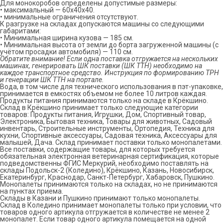
Для монокоробов определены допустимые размеры:
• максимальный — 60х40х40.
• минимальные ограничения отсутствуют.
К разгрузке на складах допускаются машины со следующими
габаритами:
• Минимальная ширина кузова — 185 см.
• Минимальная высота от земли до борта загруженной машины (с
учётом просадки автомобиля) — 110 см.
Обратите внимание! Если одна поставка отгружается на нескольких
машинах, генерировать ШК поставки (ШК ТТН) необходимо на
каждое транспортное средство. Инструкция по формированию ТРН
и генерации ШК ТТН на портале.
Вода, в том числе для технического использования в пэт-упаковке,
принимается в емкостях объемом не более 10 литров каждая.
Продукты питания принимаются только на складе в Крёкшино.
Склад в Крёкшино принимает только следующие категории
товаров: Продукты питания, Игрушки, Дом, Спортивный товар,
Электроника, Бытовая техника, Товары для животных, Садовый
инвентарь, Строительные инструменты, Ортопедия, Техника для
кухни, Спортивные аксессуары, Садовая техника, Аксессуары для
малышей, Дача. Склад принимает поставки только монопалетами.
Все поставки, содержащие товары, для которых требуется
обязательная электронная ветеринарная сертификация, которые
подведомственны ФГИС Меркурий, необходимо поставлять на
склады Подольск-2 (Коледино), Крёкшино, Казань, Новосибирск,
Екатеринбург, Краснодар, Санкт-Петербург, Хабаровск, Пушкино.
Монопалеты принимаются только на складах, но не принимаются
на пунктах приема.
Склады в Казани и Пушкино принимают только монопалеты.
Склад в Коледино принимает монопалеты только при условии, что
товаров одного артикула отгружается в количестве не менее 2
монопалет. Если товар одного артикула помещается на одной