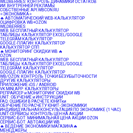
WILDBERRIES: КОНТРОЛЬ ДИНАМИКИ ОСТАТКОВ
ИИ: ВНУТРЕННЕЙ РЕКЛАМЫ
СОБСТВЕННЫЕ API.WBCON.RU
⭐️ЭКОНОМИКА⭐️
🔥 АВТОМАТИЧЕСКИЙ WEB-КАЛЬКУЛЯТОР
ОЦИФРОВКА WB+OZON
WILDBERRIES
WEB: БЕСПЛАТНЫЙ КАЛЬКУЛЯТОР
ТАБЛИЦЫ: КАЛЬКУЛЯТОР EXCEL/GOOGLE
TELEGRAM КАЛЬКУЛЯТОР
GOOGLE-ПЛАГИН: КАЛЬКУЛЯТОР
КАЛЬКУЛЯТОР СПП
🔥 МОНИТОРИНГ СКИДКИ WB 🔥
OZON
WEB: БЕСПЛАТНЫЙ КАЛЬКУЛЯТОР
ТАБЛИЦЫ: КАЛЬКУЛЯТОР EXCEL/GOOGLE
TELEGRAM: КАЛЬКУЛЯТОР
GOOGLE-ПЛАГИН: КАЛЬКУЛЯТОР
WB/OZON: КОНТРОЛЬ ТОЧКИ БЕЗУБЫТОЧНОСТИ
ДРУГИЕ КАЛЬКУЛЯТОРЫ
ПРИЛОЖЕНИЕ iOS / ANDROID
VK MINI APP: КАЛЬКУЛЯТОРЫ
РЕПРАЙСЕР и МОНИТОРИНГ СКИДКИ WB
UNIT: ОБУЧЕНИЕ и ИНСТРУКЦИИ
FAQ: ОШИБКИ В РАСЧЕТЕ ЮНИТки
ОБУЧЕНИЕ ПО РАСЧЕТУ ЮНИТ-ЭКОНОМИКИ
ИНДИВИДУАЛЬНАЯ КОНСУЛЬТАЦИЯ ПО ЭКОНОМИКЕ (1 ЧАС)
UNIT-СЕРВИСЫ: КОНТРОЛЬ ЦЕН НА АКЦИИ
СЕРВИС-БОТ: МИНИМАЛЬНАЯ ЦЕНА АКЦИИ OZON
СЕРВИС-БОТ: АВТОАКЦИИ WB
🔥 ВЕДЕНИЕ ЭКОНОМИКИ МАГАЗИНА🔥
МЕНЕДЖЕРЫ