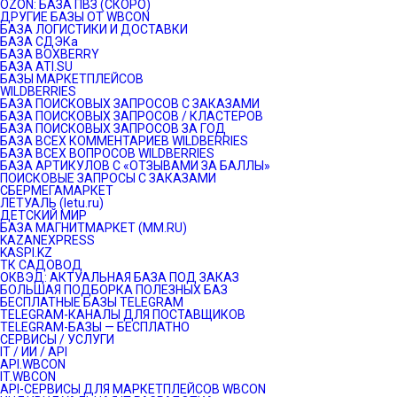
OZON: БАЗА ПВЗ (СКОРО)
ДРУГИЕ БАЗЫ ОТ WBCON
БАЗА ЛОГИСТИКИ И ДОСТАВКИ
БАЗА СДЭКа
БАЗА BOXBERRY
БАЗА ATI.SU
БАЗЫ МАРКЕТПЛЕЙСОВ
WILDBERRIES
БАЗА ПОИСКОВЫХ ЗАПРОСОВ С ЗАКАЗАМИ
БАЗА ПОИСКОВЫХ ЗАПРОСОВ / КЛАСТЕРОВ
БАЗА ПОИСКОВЫХ ЗАПРОСОВ ЗА ГОД
БАЗА ВСЕХ КОММЕНТАРИЕВ WILDBERRIES
БАЗА ВСЕХ ВОПРОСОВ WILDBERRIES
БАЗА АРТИКУЛОВ С «ОТЗЫВАМИ ЗА БАЛЛЫ»
ПОИСКОВЫЕ ЗАПРОСЫ С ЗАКАЗАМИ
СБЕРМЕГАМАРКЕТ
ЛЕТУАЛЬ (letu.ru)
ДЕТСКИЙ МИР
БАЗА МАГНИТМАРКЕТ (MM.RU)
KAZANEXPRESS
KASPI.KZ
ТК САДОВОД
ОКВЭД: АКТУАЛЬНАЯ БАЗА ПОД ЗАКАЗ
БОЛЬШАЯ ПОДБОРКА ПОЛЕЗНЫХ БАЗ
БЕСПЛАТНЫЕ БАЗЫ TELEGRAM
TELEGRAM-КАНАЛЫ ДЛЯ ПОСТАВЩИКОВ
TELEGRAM-БАЗЫ — БЕСПЛАТНО
СЕРВИСЫ / УСЛУГИ
IT / ИИ / API
API.WBCON
IT.WBCON
API-СЕРВИСЫ ДЛЯ МАРКЕТПЛЕЙСОВ WBCON