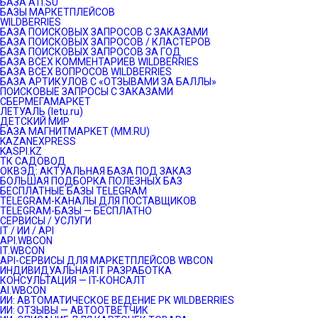
БАЗА ATI.SU
БАЗЫ МАРКЕТПЛЕЙСОВ
WILDBERRIES
БАЗА ПОИСКОВЫХ ЗАПРОСОВ С ЗАКАЗАМИ
БАЗА ПОИСКОВЫХ ЗАПРОСОВ / КЛАСТЕРОВ
БАЗА ПОИСКОВЫХ ЗАПРОСОВ ЗА ГОД
БАЗА ВСЕХ КОММЕНТАРИЕВ WILDBERRIES
БАЗА ВСЕХ ВОПРОСОВ WILDBERRIES
БАЗА АРТИКУЛОВ С «ОТЗЫВАМИ ЗА БАЛЛЫ»
ПОИСКОВЫЕ ЗАПРОСЫ С ЗАКАЗАМИ
СБЕРМЕГАМАРКЕТ
ЛЕТУАЛЬ (letu.ru)
ДЕТСКИЙ МИР
БАЗА МАГНИТМАРКЕТ (MM.RU)
KAZANEXPRESS
KASPI.KZ
ТК САДОВОД
ОКВЭД: АКТУАЛЬНАЯ БАЗА ПОД ЗАКАЗ
БОЛЬШАЯ ПОДБОРКА ПОЛЕЗНЫХ БАЗ
БЕСПЛАТНЫЕ БАЗЫ TELEGRAM
TELEGRAM-КАНАЛЫ ДЛЯ ПОСТАВЩИКОВ
TELEGRAM-БАЗЫ — БЕСПЛАТНО
СЕРВИСЫ / УСЛУГИ
IT / ИИ / API
API.WBCON
IT.WBCON
API-СЕРВИСЫ ДЛЯ МАРКЕТПЛЕЙСОВ WBCON
ИНДИВИДУАЛЬНАЯ IT РАЗРАБОТКА
КОНСУЛЬТАЦИЯ — IT-КОНСАЛТ
AI.WBCON
ИИ: АВТОМАТИЧЕСКОЕ ВЕДЕНИЕ РК WILDBERRIES
ИИ: ОТЗЫВЫ — АВТООТВЕТЧИК