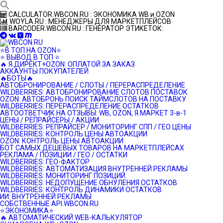
Перейти
CALCULATOR.WBCON.RU : ЭКОНОМИКА WB и OZON
к
WOYLA.RU : МЕНЕДЖЕРЫ ДЛЯ МАРКЕТПЛЕЙСОВ
контенту
BARCODER.WBCON.RU : ГЕНЕРАТОР ЭТИКЕТОК:
⭐️В ТОП НА OZON⭐️
⭐️ ВЫВОД В ТОП ⭐️
🔥 Я.ДИРЕКТ+OZON: ОПЛАТОЙ ЗА ЗАКАЗ
АККАУНТЫ ПОКУПАТЕЛЕЙ
🔥БОТЫ🔥
АВТОБРОНИРОВАНИЕ / СЛОТЫ / ПЕРЕРАСПРЕДЕЛЕНИЕ
WILDBERRIES: АВТОБРОНИРОВАНИЕ СЛОТОВ ПОСТАВОК
OZON: АВТОБРОНЬ ПОИСК ТАЙМСЛОТОВ НА ПОСТАВКУ
WILDBERRIES: ПЕРЕРАСПРЕДЕЛЕНИЕ ОСТАТКОВ
АВТООТВЕТЧИК НА ОТЗЫВЫ: WB, OZON, Я.МАРКЕТ 3-в-1
ЦЕНЫ / РЕПРАЙСЕРЫ / АКЦИИ
WILDBERRIES: РЕПРАЙСЕР / МОНИТОРИНГ СПП / ГЕО ЦЕНЫ
WILDBERRIES: КОНТРОЛЬ ЦЕНЫ АВТОАКЦИИ
OZON: КОНТРОЛЬ ЦЕНЫ АВТОАКЦИИ
БОТ САМЫХ ДЕШЕВЫХ ТОВАРОВ НА МАРКЕТПЛЕЙСАХ
РЕКЛАМА / ПОЗИЦИИ / ГЕО / ОСТАТКИ
WILDBERRIES: ГЕО-ФАКТОР
WILDBERRIES: АВТОМАТИЗАЦИЯ ВНУТРЕННЕЙ РЕКЛАМЫ
WILDBERRIES: МОНИТОРИНГ ПОЗИЦИЙ
WILDBERRIES: НЕДОПУЩЕНИЕ ОБНУЛЕНИЯ ОСТАТКОВ
WILDBERRIES: КОНТРОЛЬ ДИНАМИКИ ОСТАТКОВ
ИИ: ВНУТРЕННЕЙ РЕКЛАМЫ
СОБСТВЕННЫЕ API.WBCON.RU
⭐️ЭКОНОМИКА⭐️
🔥 АВТОМАТИЧЕСКИЙ WEB-КАЛЬКУЛЯТОР