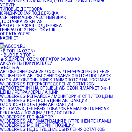
WILDBERRIES: СКАЧАТЬ ВИДЕО С КАРТОЧКИ ТОВАРА
УСЛУГИ
ТИПОВЫЕ ДОГОВОРА
ЮРИДИЧЕСКАЯ ПОДДЕРЖКА
СЕРТИФИКАЦИЯ / ЧЕСТНЫЙ ЗНАК
ДОСТАВКА ИЗ КИТАЯ
БУХГАЛТЕРСКАЯ ПОДДЕРЖКА
ГЕНЕРАТОР ЭТИКЕТОК и ШК
ОПЛАТА УСЛУГ
КАБИНЕТ
⭐️В ТОП НА OZON⭐️
⭐️ ВЫВОД В ТОП ⭐️
🔥 Я.ДИРЕКТ+OZON: ОПЛАТОЙ ЗА ЗАКАЗ
АККАУНТЫ ПОКУПАТЕЛЕЙ
🔥БОТЫ🔥
АВТОБРОНИРОВАНИЕ / СЛОТЫ / ПЕРЕРАСПРЕДЕЛЕНИЕ
WILDBERRIES: АВТОБРОНИРОВАНИЕ СЛОТОВ ПОСТАВОК
OZON: АВТОБРОНЬ ПОИСК ТАЙМСЛОТОВ НА ПОСТАВКУ
WILDBERRIES: ПЕРЕРАСПРЕДЕЛЕНИЕ ОСТАТКОВ
АВТООТВЕТЧИК НА ОТЗЫВЫ: WB, OZON, Я.МАРКЕТ 3-в-1
ЦЕНЫ / РЕПРАЙСЕРЫ / АКЦИИ
WILDBERRIES: РЕПРАЙСЕР / МОНИТОРИНГ СПП / ГЕО ЦЕНЫ
WILDBERRIES: КОНТРОЛЬ ЦЕНЫ АВТОАКЦИИ
OZON: КОНТРОЛЬ ЦЕНЫ АВТОАКЦИИ
БОТ САМЫХ ДЕШЕВЫХ ТОВАРОВ НА МАРКЕТПЛЕЙСАХ
РЕКЛАМА / ПОЗИЦИИ / ГЕО / ОСТАТКИ
WILDBERRIES: ГЕО-ФАКТОР
WILDBERRIES: АВТОМАТИЗАЦИЯ ВНУТРЕННЕЙ РЕКЛАМЫ
WILDBERRIES: МОНИТОРИНГ ПОЗИЦИЙ
WILDBERRIES: НЕДОПУЩЕНИЕ ОБНУЛЕНИЯ ОСТАТКОВ