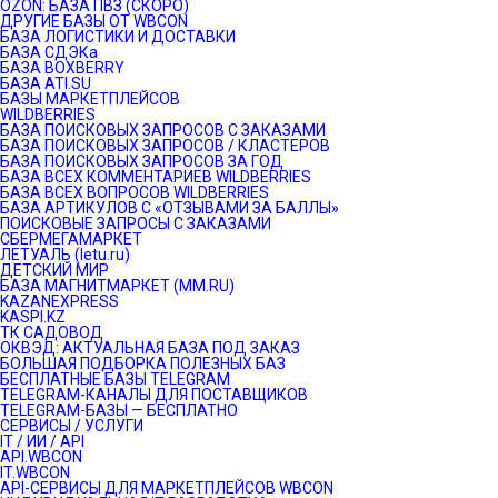
OZON: БАЗА ПВЗ (СКОРО)
ДРУГИЕ БАЗЫ ОТ WBCON
БАЗА ЛОГИСТИКИ И ДОСТАВКИ
БАЗА СДЭКа
БАЗА BOXBERRY
БАЗА ATI.SU
БАЗЫ МАРКЕТПЛЕЙСОВ
WILDBERRIES
БАЗА ПОИСКОВЫХ ЗАПРОСОВ С ЗАКАЗАМИ
БАЗА ПОИСКОВЫХ ЗАПРОСОВ / КЛАСТЕРОВ
БАЗА ПОИСКОВЫХ ЗАПРОСОВ ЗА ГОД
БАЗА ВСЕХ КОММЕНТАРИЕВ WILDBERRIES
БАЗА ВСЕХ ВОПРОСОВ WILDBERRIES
БАЗА АРТИКУЛОВ С «ОТЗЫВАМИ ЗА БАЛЛЫ»
ПОИСКОВЫЕ ЗАПРОСЫ С ЗАКАЗАМИ
СБЕРМЕГАМАРКЕТ
ЛЕТУАЛЬ (letu.ru)
ДЕТСКИЙ МИР
БАЗА МАГНИТМАРКЕТ (MM.RU)
KAZANEXPRESS
KASPI.KZ
ТК САДОВОД
ОКВЭД: АКТУАЛЬНАЯ БАЗА ПОД ЗАКАЗ
БОЛЬШАЯ ПОДБОРКА ПОЛЕЗНЫХ БАЗ
БЕСПЛАТНЫЕ БАЗЫ TELEGRAM
TELEGRAM-КАНАЛЫ ДЛЯ ПОСТАВЩИКОВ
TELEGRAM-БАЗЫ — БЕСПЛАТНО
СЕРВИСЫ / УСЛУГИ
IT / ИИ / API
API.WBCON
IT.WBCON
API-СЕРВИСЫ ДЛЯ МАРКЕТПЛЕЙСОВ WBCON