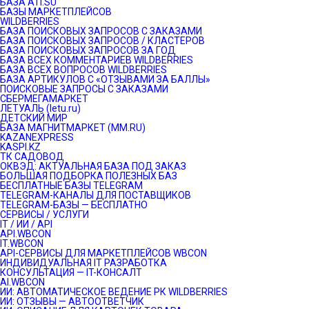
БАЗА ATI.SU
БАЗЫ МАРКЕТПЛЕЙСОВ
WILDBERRIES
БАЗА ПОИСКОВЫХ ЗАПРОСОВ С ЗАКАЗАМИ
БАЗА ПОИСКОВЫХ ЗАПРОСОВ / КЛАСТЕРОВ
БАЗА ПОИСКОВЫХ ЗАПРОСОВ ЗА ГОД
БАЗА ВСЕХ КОММЕНТАРИЕВ WILDBERRIES
БАЗА ВСЕХ ВОПРОСОВ WILDBERRIES
БАЗА АРТИКУЛОВ С «ОТЗЫВАМИ ЗА БАЛЛЫ»
ПОИСКОВЫЕ ЗАПРОСЫ С ЗАКАЗАМИ
СБЕРМЕГАМАРКЕТ
ЛЕТУАЛЬ (letu.ru)
ДЕТСКИЙ МИР
БАЗА МАГНИТМАРКЕТ (MM.RU)
KAZANEXPRESS
KASPI.KZ
ТК САДОВОД
ОКВЭД: АКТУАЛЬНАЯ БАЗА ПОД ЗАКАЗ
БОЛЬШАЯ ПОДБОРКА ПОЛЕЗНЫХ БАЗ
БЕСПЛАТНЫЕ БАЗЫ TELEGRAM
TELEGRAM-КАНАЛЫ ДЛЯ ПОСТАВЩИКОВ
TELEGRAM-БАЗЫ — БЕСПЛАТНО
СЕРВИСЫ / УСЛУГИ
IT / ИИ / API
API.WBCON
IT.WBCON
API-СЕРВИСЫ ДЛЯ МАРКЕТПЛЕЙСОВ WBCON
ИНДИВИДУАЛЬНАЯ IT РАЗРАБОТКА
КОНСУЛЬТАЦИЯ — IT-КОНСАЛТ
AI.WBCON
ИИ: АВТОМАТИЧЕСКОЕ ВЕДЕНИЕ РК WILDBERRIES
ИИ: ОТЗЫВЫ — АВТООТВЕТЧИК