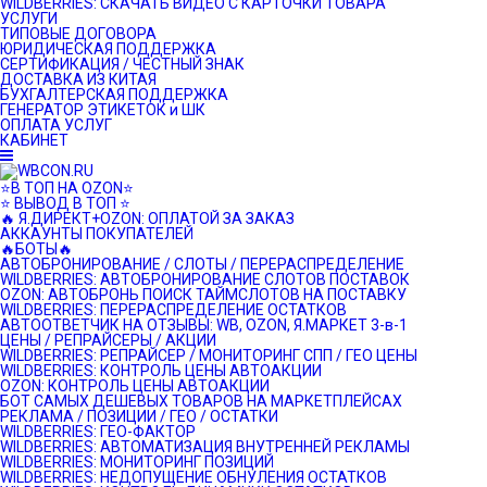
WILDBERRIES: СКАЧАТЬ ВИДЕО С КАРТОЧКИ ТОВАРА
УСЛУГИ
ТИПОВЫЕ ДОГОВОРА
ЮРИДИЧЕСКАЯ ПОДДЕРЖКА
СЕРТИФИКАЦИЯ / ЧЕСТНЫЙ ЗНАК
ДОСТАВКА ИЗ КИТАЯ
БУХГАЛТЕРСКАЯ ПОДДЕРЖКА
ГЕНЕРАТОР ЭТИКЕТОК и ШК
ОПЛАТА УСЛУГ
КАБИНЕТ
⭐️В ТОП НА OZON⭐️
⭐️ ВЫВОД В ТОП ⭐️
🔥 Я.ДИРЕКТ+OZON: ОПЛАТОЙ ЗА ЗАКАЗ
АККАУНТЫ ПОКУПАТЕЛЕЙ
🔥БОТЫ🔥
АВТОБРОНИРОВАНИЕ / СЛОТЫ / ПЕРЕРАСПРЕДЕЛЕНИЕ
WILDBERRIES: АВТОБРОНИРОВАНИЕ СЛОТОВ ПОСТАВОК
OZON: АВТОБРОНЬ ПОИСК ТАЙМСЛОТОВ НА ПОСТАВКУ
WILDBERRIES: ПЕРЕРАСПРЕДЕЛЕНИЕ ОСТАТКОВ
АВТООТВЕТЧИК НА ОТЗЫВЫ: WB, OZON, Я.МАРКЕТ 3-в-1
ЦЕНЫ / РЕПРАЙСЕРЫ / АКЦИИ
WILDBERRIES: РЕПРАЙСЕР / МОНИТОРИНГ СПП / ГЕО ЦЕНЫ
WILDBERRIES: КОНТРОЛЬ ЦЕНЫ АВТОАКЦИИ
OZON: КОНТРОЛЬ ЦЕНЫ АВТОАКЦИИ
БОТ САМЫХ ДЕШЕВЫХ ТОВАРОВ НА МАРКЕТПЛЕЙСАХ
РЕКЛАМА / ПОЗИЦИИ / ГЕО / ОСТАТКИ
WILDBERRIES: ГЕО-ФАКТОР
WILDBERRIES: АВТОМАТИЗАЦИЯ ВНУТРЕННЕЙ РЕКЛАМЫ
WILDBERRIES: МОНИТОРИНГ ПОЗИЦИЙ
WILDBERRIES: НЕДОПУЩЕНИЕ ОБНУЛЕНИЯ ОСТАТКОВ