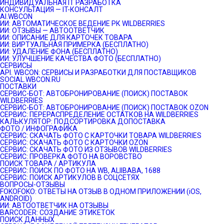
ИНДИВИДУАЛЬНАЯ IT РАЗРАБОТКА
КОНСУЛЬТАЦИЯ — IT-КОНСАЛТ
AI.WBCON
ИИ: АВТОМАТИЧЕСКОЕ ВЕДЕНИЕ РК WILDBERRIES
ИИ: ОТЗЫВЫ — АВТООТВЕТЧИК
ИИ: ОПИСАНИЕ ДЛЯ КАРТОЧЕК ТОВАРА
ИИ: ВИРТУАЛЬНАЯ ПРИМЕРКА (БЕСПЛАТНО)
ИИ: УДАЛЕНИЕ ФОНА (БЕСПЛАТНО)
ИИ: УЛУЧШЕНИЕ КАЧЕСТВА ФОТО (БЕСПЛАТНО)
СЕРВИСЫ
API. WBCON: СЕРВИСЫ И РАЗРАБОТКИ ДЛЯ ПОСТАВЩИКОВ
SOCIAL.WBCON.RU
ПОСТАВКИ
CЕРВИС-БОТ: АВТОБРОНИРОВАНИЕ (ПОИСК) ПОСТАВОК
WILDBERRIES
СЕРВИС-БОТ: АВТОБРОНИРОВАНИЕ (ПОИСК) ПОСТАВОК OZON
СЕРВИС: ПЕРЕРАСПРЕДЕЛЕНИЕ ОСТАТКОВ НА WILDBERRIES
КАЛЬКУЛЯТОР: ПОДСОРТИРОВКА ДОПОСТАВКА
ФОТО / ИНФОГРАФИКА
СЕРВИС: СКАЧАТЬ ФОТО С КАРТОЧКИ ТОВАРА WILDBERRIES
СЕРВИС: СКАЧАТЬ ФОТО С КАРТОЧКИ OZON
СЕРВИС: СКАЧАТЬ ФОТО ИЗ ОТЗЫВОВ WILDBERRIES
СЕРВИС: ПРОВЕРКА ФОТО НА ВОРОВСТВО
ПОИСК ТОВАРА / АРТИКУЛА
СЕРВИС: ПОИСК ПО ФОТО НА WB, ALIIBABA, 1688
СЕРВИС: ПОИСК АРТИКУЛОВ В СОЦСЕТЯХ
ВОПРОСЫ-ОТЗЫВЫ
FOKOFOKO: ОТВЕТЫ НА ОТЗЫВ В ОДНОМ ПРИЛОЖЕНИИ (iOS,
ANDROID)
ИИ: АВТООТВЕТЧИК НА ОТЗЫВЫ
BARCODER: СОЗДАНИЕ ЭТИКЕТОК
ПОИСК ДАННЫХ