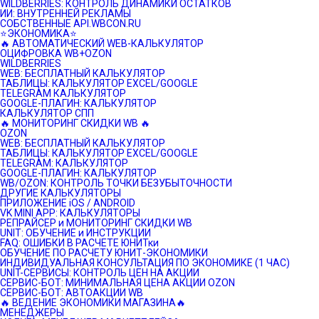
WILDBERRIES: КОНТРОЛЬ ДИНАМИКИ ОСТАТКОВ
ИИ: ВНУТРЕННЕЙ РЕКЛАМЫ
СОБСТВЕННЫЕ API.WBCON.RU
⭐️ЭКОНОМИКА⭐️
🔥 АВТОМАТИЧЕСКИЙ WEB-КАЛЬКУЛЯТОР
ОЦИФРОВКА WB+OZON
WILDBERRIES
WEB: БЕСПЛАТНЫЙ КАЛЬКУЛЯТОР
ТАБЛИЦЫ: КАЛЬКУЛЯТОР EXCEL/GOOGLE
TELEGRAM КАЛЬКУЛЯТОР
GOOGLE-ПЛАГИН: КАЛЬКУЛЯТОР
КАЛЬКУЛЯТОР СПП
🔥 МОНИТОРИНГ СКИДКИ WB 🔥
OZON
WEB: БЕСПЛАТНЫЙ КАЛЬКУЛЯТОР
ТАБЛИЦЫ: КАЛЬКУЛЯТОР EXCEL/GOOGLE
TELEGRAM: КАЛЬКУЛЯТОР
GOOGLE-ПЛАГИН: КАЛЬКУЛЯТОР
WB/OZON: КОНТРОЛЬ ТОЧКИ БЕЗУБЫТОЧНОСТИ
ДРУГИЕ КАЛЬКУЛЯТОРЫ
ПРИЛОЖЕНИЕ iOS / ANDROID
VK MINI APP: КАЛЬКУЛЯТОРЫ
РЕПРАЙСЕР и МОНИТОРИНГ СКИДКИ WB
UNIT: ОБУЧЕНИЕ и ИНСТРУКЦИИ
FAQ: ОШИБКИ В РАСЧЕТЕ ЮНИТки
ОБУЧЕНИЕ ПО РАСЧЕТУ ЮНИТ-ЭКОНОМИКИ
ИНДИВИДУАЛЬНАЯ КОНСУЛЬТАЦИЯ ПО ЭКОНОМИКЕ (1 ЧАС)
UNIT-СЕРВИСЫ: КОНТРОЛЬ ЦЕН НА АКЦИИ
СЕРВИС-БОТ: МИНИМАЛЬНАЯ ЦЕНА АКЦИИ OZON
СЕРВИС-БОТ: АВТОАКЦИИ WB
🔥 ВЕДЕНИЕ ЭКОНОМИКИ МАГАЗИНА🔥
МЕНЕДЖЕРЫ