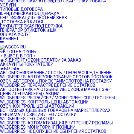
WILDBERRIES: СКАЧАТЬ ВИДЕО С КАРТОЧКИ ТОВАРА
УСЛУГИ
ТИПОВЫЕ ДОГОВОРА
ЮРИДИЧЕСКАЯ ПОДДЕРЖКА
СЕРТИФИКАЦИЯ / ЧЕСТНЫЙ ЗНАК
ДОСТАВКА ИЗ КИТАЯ
БУХГАЛТЕРСКАЯ ПОДДЕРЖКА
ГЕНЕРАТОР ЭТИКЕТОК и ШК
ОПЛАТА УСЛУГ
КАБИНЕТ
⭐️В ТОП НА OZON⭐️
⭐️ ВЫВОД В ТОП ⭐️
🔥 Я.ДИРЕКТ+OZON: ОПЛАТОЙ ЗА ЗАКАЗ
АККАУНТЫ ПОКУПАТЕЛЕЙ
🔥БОТЫ🔥
АВТОБРОНИРОВАНИЕ / СЛОТЫ / ПЕРЕРАСПРЕДЕЛЕНИЕ
WILDBERRIES: АВТОБРОНИРОВАНИЕ СЛОТОВ ПОСТАВОК
OZON: АВТОБРОНЬ ПОИСК ТАЙМСЛОТОВ НА ПОСТАВКУ
WILDBERRIES: ПЕРЕРАСПРЕДЕЛЕНИЕ ОСТАТКОВ
АВТООТВЕТЧИК НА ОТЗЫВЫ: WB, OZON, Я.МАРКЕТ 3-в-1
ЦЕНЫ / РЕПРАЙСЕРЫ / АКЦИИ
WILDBERRIES: РЕПРАЙСЕР / МОНИТОРИНГ СПП / ГЕО ЦЕНЫ
WILDBERRIES: КОНТРОЛЬ ЦЕНЫ АВТОАКЦИИ
OZON: КОНТРОЛЬ ЦЕНЫ АВТОАКЦИИ
БОТ САМЫХ ДЕШЕВЫХ ТОВАРОВ НА МАРКЕТПЛЕЙСАХ
РЕКЛАМА / ПОЗИЦИИ / ГЕО / ОСТАТКИ
WILDBERRIES: ГЕО-ФАКТОР
WILDBERRIES: АВТОМАТИЗАЦИЯ ВНУТРЕННЕЙ РЕКЛАМЫ
WILDBERRIES: МОНИТОРИНГ ПОЗИЦИЙ
WILDBERRIES: НЕДОПУЩЕНИЕ ОБНУЛЕНИЯ ОСТАТКОВ