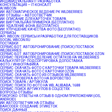
ИНДИВИДУАЛЬНАЯ IT РАЗРАБОТКА
КОНСУЛЬТАЦИЯ — IT-КОНСАЛТ
AI.WBCON
ИИ: АВТОМАТИЧЕСКОЕ ВЕДЕНИЕ РК WILDBERRIES
ИИ: ОТЗЫВЫ — АВТООТВЕТЧИК
ИИ: ОПИСАНИЕ ДЛЯ КАРТОЧЕК ТОВАРА
ИИ: ВИРТУАЛЬНАЯ ПРИМЕРКА (БЕСПЛАТНО)
ИИ: УДАЛЕНИЕ ФОНА (БЕСПЛАТНО)
ИИ: УЛУЧШЕНИЕ КАЧЕСТВА ФОТО (БЕСПЛАТНО)
СЕРВИСЫ
API. WBCON: СЕРВИСЫ И РАЗРАБОТКИ ДЛЯ ПОСТАВЩИКОВ
SOCIAL.WBCON.RU
ПОСТАВКИ
CЕРВИС-БОТ: АВТОБРОНИРОВАНИЕ (ПОИСК) ПОСТАВОК
WILDBERRIES
СЕРВИС-БОТ: АВТОБРОНИРОВАНИЕ (ПОИСК) ПОСТАВОК OZON
СЕРВИС: ПЕРЕРАСПРЕДЕЛЕНИЕ ОСТАТКОВ НА WILDBERRIES
КАЛЬКУЛЯТОР: ПОДСОРТИРОВКА ДОПОСТАВКА
ФОТО / ИНФОГРАФИКА
СЕРВИС: СКАЧАТЬ ФОТО С КАРТОЧКИ ТОВАРА WILDBERRIES
СЕРВИС: СКАЧАТЬ ФОТО С КАРТОЧКИ OZON
СЕРВИС: СКАЧАТЬ ФОТО ИЗ ОТЗЫВОВ WILDBERRIES
СЕРВИС: ПРОВЕРКА ФОТО НА ВОРОВСТВО
ПОИСК ТОВАРА / АРТИКУЛА
СЕРВИС: ПОИСК ПО ФОТО НА WB, ALIIBABA, 1688
СЕРВИС: ПОИСК АРТИКУЛОВ В СОЦСЕТЯХ
ВОПРОСЫ-ОТЗЫВЫ
FOKOFOKO: ОТВЕТЫ НА ОТЗЫВ В ОДНОМ ПРИЛОЖЕНИИ (iOS,
ANDROID)
ИИ: АВТООТВЕТЧИК НА ОТЗЫВЫ
BARCODER: СОЗДАНИЕ ЭТИКЕТОК
ПОИСК ДАННЫХ