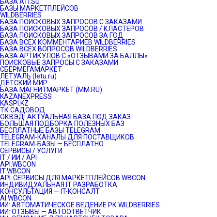
БАЗА ATI.SU
БАЗЫ МАРКЕТПЛЕЙСОВ
WILDBERRIES
БАЗА ПОИСКОВЫХ ЗАПРОСОВ С ЗАКАЗАМИ
БАЗА ПОИСКОВЫХ ЗАПРОСОВ / КЛАСТЕРОВ
БАЗА ПОИСКОВЫХ ЗАПРОСОВ ЗА ГОД
БАЗА ВСЕХ КОММЕНТАРИЕВ WILDBERRIES
БАЗА ВСЕХ ВОПРОСОВ WILDBERRIES
БАЗА АРТИКУЛОВ С «ОТЗЫВАМИ ЗА БАЛЛЫ»
ПОИСКОВЫЕ ЗАПРОСЫ С ЗАКАЗАМИ
СБЕРМЕГАМАРКЕТ
ЛЕТУАЛЬ (letu.ru)
ДЕТСКИЙ МИР
БАЗА МАГНИТМАРКЕТ (MM.RU)
KAZANEXPRESS
KASPI.KZ
ТК САДОВОД
ОКВЭД: АКТУАЛЬНАЯ БАЗА ПОД ЗАКАЗ
БОЛЬШАЯ ПОДБОРКА ПОЛЕЗНЫХ БАЗ
БЕСПЛАТНЫЕ БАЗЫ TELEGRAM
TELEGRAM-КАНАЛЫ ДЛЯ ПОСТАВЩИКОВ
TELEGRAM-БАЗЫ — БЕСПЛАТНО
СЕРВИСЫ / УСЛУГИ
IT / ИИ / API
API.WBCON
IT.WBCON
API-СЕРВИСЫ ДЛЯ МАРКЕТПЛЕЙСОВ WBCON
ИНДИВИДУАЛЬНАЯ IT РАЗРАБОТКА
КОНСУЛЬТАЦИЯ — IT-КОНСАЛТ
AI.WBCON
ИИ: АВТОМАТИЧЕСКОЕ ВЕДЕНИЕ РК WILDBERRIES
ИИ: ОТЗЫВЫ — АВТООТВЕТЧИК