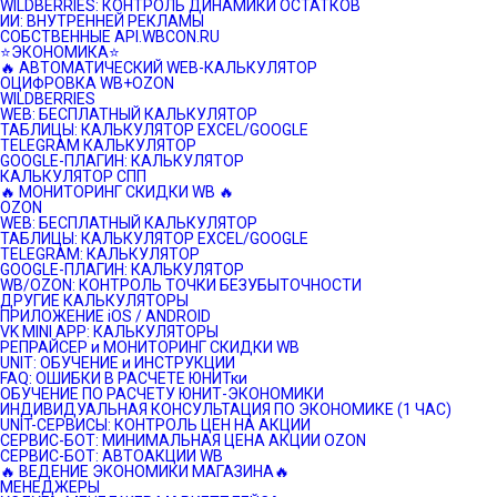
WILDBERRIES: КОНТРОЛЬ ДИНАМИКИ ОСТАТКОВ
ИИ: ВНУТРЕННЕЙ РЕКЛАМЫ
СОБСТВЕННЫЕ API.WBCON.RU
⭐️ЭКОНОМИКА⭐️
🔥 АВТОМАТИЧЕСКИЙ WEB-КАЛЬКУЛЯТОР
ОЦИФРОВКА WB+OZON
WILDBERRIES
WEB: БЕСПЛАТНЫЙ КАЛЬКУЛЯТОР
ТАБЛИЦЫ: КАЛЬКУЛЯТОР EXCEL/GOOGLE
TELEGRAM КАЛЬКУЛЯТОР
GOOGLE-ПЛАГИН: КАЛЬКУЛЯТОР
КАЛЬКУЛЯТОР СПП
🔥 МОНИТОРИНГ СКИДКИ WB 🔥
OZON
WEB: БЕСПЛАТНЫЙ КАЛЬКУЛЯТОР
ТАБЛИЦЫ: КАЛЬКУЛЯТОР EXCEL/GOOGLE
TELEGRAM: КАЛЬКУЛЯТОР
GOOGLE-ПЛАГИН: КАЛЬКУЛЯТОР
WB/OZON: КОНТРОЛЬ ТОЧКИ БЕЗУБЫТОЧНОСТИ
ДРУГИЕ КАЛЬКУЛЯТОРЫ
ПРИЛОЖЕНИЕ iOS / ANDROID
VK MINI APP: КАЛЬКУЛЯТОРЫ
РЕПРАЙСЕР и МОНИТОРИНГ СКИДКИ WB
UNIT: ОБУЧЕНИЕ и ИНСТРУКЦИИ
FAQ: ОШИБКИ В РАСЧЕТЕ ЮНИТки
ОБУЧЕНИЕ ПО РАСЧЕТУ ЮНИТ-ЭКОНОМИКИ
ИНДИВИДУАЛЬНАЯ КОНСУЛЬТАЦИЯ ПО ЭКОНОМИКЕ (1 ЧАС)
UNIT-СЕРВИСЫ: КОНТРОЛЬ ЦЕН НА АКЦИИ
СЕРВИС-БОТ: МИНИМАЛЬНАЯ ЦЕНА АКЦИИ OZON
СЕРВИС-БОТ: АВТОАКЦИИ WB
🔥 ВЕДЕНИЕ ЭКОНОМИКИ МАГАЗИНА🔥
МЕНЕДЖЕРЫ