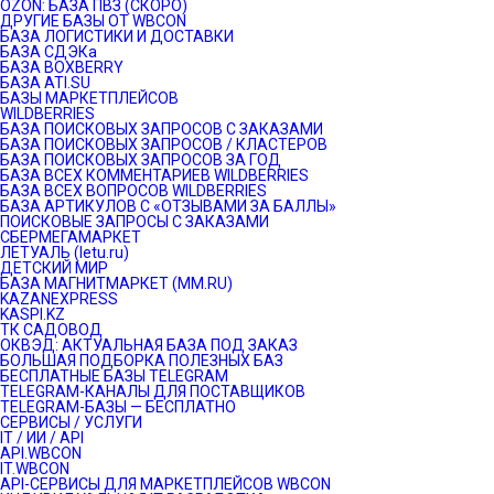
OZON: БАЗА ПВЗ (СКОРО)
ДРУГИЕ БАЗЫ ОТ WBCON
БАЗА ЛОГИСТИКИ И ДОСТАВКИ
БАЗА СДЭКа
БАЗА BOXBERRY
БАЗА ATI.SU
БАЗЫ МАРКЕТПЛЕЙСОВ
WILDBERRIES
БАЗА ПОИСКОВЫХ ЗАПРОСОВ С ЗАКАЗАМИ
БАЗА ПОИСКОВЫХ ЗАПРОСОВ / КЛАСТЕРОВ
БАЗА ПОИСКОВЫХ ЗАПРОСОВ ЗА ГОД
БАЗА ВСЕХ КОММЕНТАРИЕВ WILDBERRIES
БАЗА ВСЕХ ВОПРОСОВ WILDBERRIES
БАЗА АРТИКУЛОВ С «ОТЗЫВАМИ ЗА БАЛЛЫ»
ПОИСКОВЫЕ ЗАПРОСЫ С ЗАКАЗАМИ
СБЕРМЕГАМАРКЕТ
ЛЕТУАЛЬ (letu.ru)
ДЕТСКИЙ МИР
БАЗА МАГНИТМАРКЕТ (MM.RU)
KAZANEXPRESS
KASPI.KZ
ТК САДОВОД
ОКВЭД: АКТУАЛЬНАЯ БАЗА ПОД ЗАКАЗ
БОЛЬШАЯ ПОДБОРКА ПОЛЕЗНЫХ БАЗ
БЕСПЛАТНЫЕ БАЗЫ TELEGRAM
TELEGRAM-КАНАЛЫ ДЛЯ ПОСТАВЩИКОВ
TELEGRAM-БАЗЫ — БЕСПЛАТНО
СЕРВИСЫ / УСЛУГИ
IT / ИИ / API
API.WBCON
IT.WBCON
API-СЕРВИСЫ ДЛЯ МАРКЕТПЛЕЙСОВ WBCON