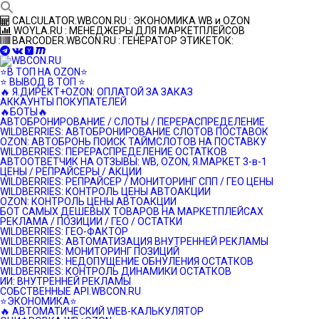
Перейти
CALCULATOR.WBCON.RU : ЭКОНОМИКА WB и OZON
к
WOYLA.RU : МЕНЕДЖЕРЫ ДЛЯ МАРКЕТПЛЕЙСОВ
контенту
BARCODER.WBCON.RU : ГЕНЕРАТОР ЭТИКЕТОК:
⭐️В ТОП НА OZON⭐️
⭐️ ВЫВОД В ТОП ⭐️
🔥 Я.ДИРЕКТ+OZON: ОПЛАТОЙ ЗА ЗАКАЗ
АККАУНТЫ ПОКУПАТЕЛЕЙ
🔥БОТЫ🔥
АВТОБРОНИРОВАНИЕ / СЛОТЫ / ПЕРЕРАСПРЕДЕЛЕНИЕ
WILDBERRIES: АВТОБРОНИРОВАНИЕ СЛОТОВ ПОСТАВОК
OZON: АВТОБРОНЬ ПОИСК ТАЙМСЛОТОВ НА ПОСТАВКУ
WILDBERRIES: ПЕРЕРАСПРЕДЕЛЕНИЕ ОСТАТКОВ
АВТООТВЕТЧИК НА ОТЗЫВЫ: WB, OZON, Я.МАРКЕТ 3-в-1
ЦЕНЫ / РЕПРАЙСЕРЫ / АКЦИИ
WILDBERRIES: РЕПРАЙСЕР / МОНИТОРИНГ СПП / ГЕО ЦЕНЫ
WILDBERRIES: КОНТРОЛЬ ЦЕНЫ АВТОАКЦИИ
OZON: КОНТРОЛЬ ЦЕНЫ АВТОАКЦИИ
БОТ САМЫХ ДЕШЕВЫХ ТОВАРОВ НА МАРКЕТПЛЕЙСАХ
РЕКЛАМА / ПОЗИЦИИ / ГЕО / ОСТАТКИ
WILDBERRIES: ГЕО-ФАКТОР
WILDBERRIES: АВТОМАТИЗАЦИЯ ВНУТРЕННЕЙ РЕКЛАМЫ
WILDBERRIES: МОНИТОРИНГ ПОЗИЦИЙ
WILDBERRIES: НЕДОПУЩЕНИЕ ОБНУЛЕНИЯ ОСТАТКОВ
WILDBERRIES: КОНТРОЛЬ ДИНАМИКИ ОСТАТКОВ
ИИ: ВНУТРЕННЕЙ РЕКЛАМЫ
СОБСТВЕННЫЕ API.WBCON.RU
⭐️ЭКОНОМИКА⭐️
🔥 АВТОМАТИЧЕСКИЙ WEB-КАЛЬКУЛЯТОР