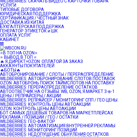
WILDBERRIES: СКАЧАТЬ ВИДЕО С КАРТОЧКИ ТОВАРА
УСЛУГИ
ТИПОВЫЕ ДОГОВОРА
ЮРИДИЧЕСКАЯ ПОДДЕРЖКА
СЕРТИФИКАЦИЯ / ЧЕСТНЫЙ ЗНАК
ДОСТАВКА ИЗ КИТАЯ
БУХГАЛТЕРСКАЯ ПОДДЕРЖКА
ГЕНЕРАТОР ЭТИКЕТОК и ШК
ОПЛАТА УСЛУГ
КАБИНЕТ
⭐️В ТОП НА OZON⭐️
⭐️ ВЫВОД В ТОП ⭐️
🔥 Я.ДИРЕКТ+OZON: ОПЛАТОЙ ЗА ЗАКАЗ
АККАУНТЫ ПОКУПАТЕЛЕЙ
🔥БОТЫ🔥
АВТОБРОНИРОВАНИЕ / СЛОТЫ / ПЕРЕРАСПРЕДЕЛЕНИЕ
WILDBERRIES: АВТОБРОНИРОВАНИЕ СЛОТОВ ПОСТАВОК
OZON: АВТОБРОНЬ ПОИСК ТАЙМСЛОТОВ НА ПОСТАВКУ
WILDBERRIES: ПЕРЕРАСПРЕДЕЛЕНИЕ ОСТАТКОВ
АВТООТВЕТЧИК НА ОТЗЫВЫ: WB, OZON, Я.МАРКЕТ 3-в-1
ЦЕНЫ / РЕПРАЙСЕРЫ / АКЦИИ
WILDBERRIES: РЕПРАЙСЕР / МОНИТОРИНГ СПП / ГЕО ЦЕНЫ
WILDBERRIES: КОНТРОЛЬ ЦЕНЫ АВТОАКЦИИ
OZON: КОНТРОЛЬ ЦЕНЫ АВТОАКЦИИ
БОТ САМЫХ ДЕШЕВЫХ ТОВАРОВ НА МАРКЕТПЛЕЙСАХ
РЕКЛАМА / ПОЗИЦИИ / ГЕО / ОСТАТКИ
WILDBERRIES: ГЕО-ФАКТОР
WILDBERRIES: АВТОМАТИЗАЦИЯ ВНУТРЕННЕЙ РЕКЛАМЫ
WILDBERRIES: МОНИТОРИНГ ПОЗИЦИЙ
WILDBERRIES: НЕДОПУЩЕНИЕ ОБНУЛЕНИЯ ОСТАТКОВ