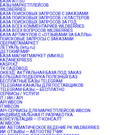
БАЗА ATI.SU
БАЗЫ МАРКЕТПЛЕЙСОВ
WILDBERRIES
БАЗА ПОИСКОВЫХ ЗАПРОСОВ С ЗАКАЗАМИ
БАЗА ПОИСКОВЫХ ЗАПРОСОВ / КЛАСТЕРОВ
БАЗА ПОИСКОВЫХ ЗАПРОСОВ ЗА ГОД
БАЗА ВСЕХ КОММЕНТАРИЕВ WILDBERRIES
БАЗА ВСЕХ ВОПРОСОВ WILDBERRIES
БАЗА АРТИКУЛОВ С «ОТЗЫВАМИ ЗА БАЛЛЫ»
ПОИСКОВЫЕ ЗАПРОСЫ С ЗАКАЗАМИ
СБЕРМЕГАМАРКЕТ
ЛЕТУАЛЬ (letu.ru)
ДЕТСКИЙ МИР
БАЗА МАГНИТМАРКЕТ (MM.RU)
KAZANEXPRESS
KASPI.KZ
ТК САДОВОД
ОКВЭД: АКТУАЛЬНАЯ БАЗА ПОД ЗАКАЗ
БОЛЬШАЯ ПОДБОРКА ПОЛЕЗНЫХ БАЗ
БЕСПЛАТНЫЕ БАЗЫ TELEGRAM
TELEGRAM-КАНАЛЫ ДЛЯ ПОСТАВЩИКОВ
TELEGRAM-БАЗЫ — БЕСПЛАТНО
СЕРВИСЫ / УСЛУГИ
IT / ИИ / API
API.WBCON
IT.WBCON
API-СЕРВИСЫ ДЛЯ МАРКЕТПЛЕЙСОВ WBCON
ИНДИВИДУАЛЬНАЯ IT РАЗРАБОТКА
КОНСУЛЬТАЦИЯ — IT-КОНСАЛТ
AI.WBCON
ИИ: АВТОМАТИЧЕСКОЕ ВЕДЕНИЕ РК WILDBERRIES
ИИ: ОТЗЫВЫ — АВТООТВЕТЧИК