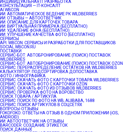
ИНДИВИДУАЛЬНАЯ IT РАЗРАБОТКА
КОНСУЛЬТАЦИЯ — IT-КОНСАЛТ
AI.WBCON
ИИ: АВТОМАТИЧЕСКОЕ ВЕДЕНИЕ РК WILDBERRIES
ИИ: ОТЗЫВЫ — АВТООТВЕТЧИК
ИИ: ОПИСАНИЕ ДЛЯ КАРТОЧЕК ТОВАРА
ИИ: ВИРТУАЛЬНАЯ ПРИМЕРКА (БЕСПЛАТНО)
ИИ: УДАЛЕНИЕ ФОНА (БЕСПЛАТНО)
ИИ: УЛУЧШЕНИЕ КАЧЕСТВА ФОТО (БЕСПЛАТНО)
СЕРВИСЫ
API. WBCON: СЕРВИСЫ И РАЗРАБОТКИ ДЛЯ ПОСТАВЩИКОВ
SOCIAL.WBCON.RU
ПОСТАВКИ
CЕРВИС-БОТ: АВТОБРОНИРОВАНИЕ (ПОИСК) ПОСТАВОК
WILDBERRIES
СЕРВИС-БОТ: АВТОБРОНИРОВАНИЕ (ПОИСК) ПОСТАВОК OZON
СЕРВИС: ПЕРЕРАСПРЕДЕЛЕНИЕ ОСТАТКОВ НА WILDBERRIES
КАЛЬКУЛЯТОР: ПОДСОРТИРОВКА ДОПОСТАВКА
ФОТО / ИНФОГРАФИКА
СЕРВИС: СКАЧАТЬ ФОТО С КАРТОЧКИ ТОВАРА WILDBERRIES
СЕРВИС: СКАЧАТЬ ФОТО С КАРТОЧКИ OZON
СЕРВИС: СКАЧАТЬ ФОТО ИЗ ОТЗЫВОВ WILDBERRIES
СЕРВИС: ПРОВЕРКА ФОТО НА ВОРОВСТВО
ПОИСК ТОВАРА / АРТИКУЛА
СЕРВИС: ПОИСК ПО ФОТО НА WB, ALIIBABA, 1688
СЕРВИС: ПОИСК АРТИКУЛОВ В СОЦСЕТЯХ
ВОПРОСЫ-ОТЗЫВЫ
FOKOFOKO: ОТВЕТЫ НА ОТЗЫВ В ОДНОМ ПРИЛОЖЕНИИ (iOS,
ANDROID)
ИИ: АВТООТВЕТЧИК НА ОТЗЫВЫ
BARCODER: СОЗДАНИЕ ЭТИКЕТОК
ПОИСК ДАННЫХ