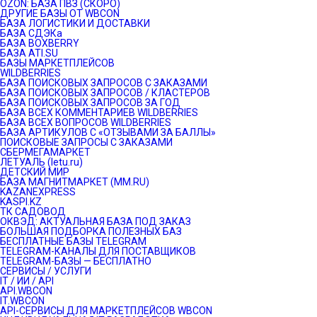
OZON: БАЗА ПВЗ (СКОРО)
ДРУГИЕ БАЗЫ ОТ WBCON
БАЗА ЛОГИСТИКИ И ДОСТАВКИ
БАЗА СДЭКа
БАЗА BOXBERRY
БАЗА ATI.SU
БАЗЫ МАРКЕТПЛЕЙСОВ
WILDBERRIES
БАЗА ПОИСКОВЫХ ЗАПРОСОВ С ЗАКАЗАМИ
БАЗА ПОИСКОВЫХ ЗАПРОСОВ / КЛАСТЕРОВ
БАЗА ПОИСКОВЫХ ЗАПРОСОВ ЗА ГОД
БАЗА ВСЕХ КОММЕНТАРИЕВ WILDBERRIES
БАЗА ВСЕХ ВОПРОСОВ WILDBERRIES
БАЗА АРТИКУЛОВ С «ОТЗЫВАМИ ЗА БАЛЛЫ»
ПОИСКОВЫЕ ЗАПРОСЫ С ЗАКАЗАМИ
СБЕРМЕГАМАРКЕТ
ЛЕТУАЛЬ (letu.ru)
ДЕТСКИЙ МИР
БАЗА МАГНИТМАРКЕТ (MM.RU)
KAZANEXPRESS
KASPI.KZ
ТК САДОВОД
ОКВЭД: АКТУАЛЬНАЯ БАЗА ПОД ЗАКАЗ
БОЛЬШАЯ ПОДБОРКА ПОЛЕЗНЫХ БАЗ
БЕСПЛАТНЫЕ БАЗЫ TELEGRAM
TELEGRAM-КАНАЛЫ ДЛЯ ПОСТАВЩИКОВ
TELEGRAM-БАЗЫ — БЕСПЛАТНО
СЕРВИСЫ / УСЛУГИ
IT / ИИ / API
API.WBCON
IT.WBCON
API-СЕРВИСЫ ДЛЯ МАРКЕТПЛЕЙСОВ WBCON