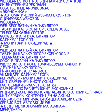
WILDBERRIES: КОНТРОЛЬ ДИНАМИКИ ОСТАТКОВ
ИИ: ВНУТРЕННЕЙ РЕКЛАМЫ
СОБСТВЕННЫЕ API.WBCON.RU
⭐️ЭКОНОМИКА⭐️
🔥 АВТОМАТИЧЕСКИЙ WEB-КАЛЬКУЛЯТОР
ОЦИФРОВКА WB+OZON
WILDBERRIES
WEB: БЕСПЛАТНЫЙ КАЛЬКУЛЯТОР
ТАБЛИЦЫ: КАЛЬКУЛЯТОР EXCEL/GOOGLE
TELEGRAM КАЛЬКУЛЯТОР
GOOGLE-ПЛАГИН: КАЛЬКУЛЯТОР
КАЛЬКУЛЯТОР СПП
🔥 МОНИТОРИНГ СКИДКИ WB 🔥
OZON
WEB: БЕСПЛАТНЫЙ КАЛЬКУЛЯТОР
ТАБЛИЦЫ: КАЛЬКУЛЯТОР EXCEL/GOOGLE
TELEGRAM: КАЛЬКУЛЯТОР
GOOGLE-ПЛАГИН: КАЛЬКУЛЯТОР
WB/OZON: КОНТРОЛЬ ТОЧКИ БЕЗУБЫТОЧНОСТИ
ДРУГИЕ КАЛЬКУЛЯТОРЫ
ПРИЛОЖЕНИЕ iOS / ANDROID
VK MINI APP: КАЛЬКУЛЯТОРЫ
РЕПРАЙСЕР и МОНИТОРИНГ СКИДКИ WB
UNIT: ОБУЧЕНИЕ и ИНСТРУКЦИИ
FAQ: ОШИБКИ В РАСЧЕТЕ ЮНИТки
ОБУЧЕНИЕ ПО РАСЧЕТУ ЮНИТ-ЭКОНОМИКИ
ИНДИВИДУАЛЬНАЯ КОНСУЛЬТАЦИЯ ПО ЭКОНОМИКЕ (1 ЧАС)
UNIT-СЕРВИСЫ: КОНТРОЛЬ ЦЕН НА АКЦИИ
СЕРВИС-БОТ: МИНИМАЛЬНАЯ ЦЕНА АКЦИИ OZON
СЕРВИС-БОТ: АВТОАКЦИИ WB
🔥 ВЕДЕНИЕ ЭКОНОМИКИ МАГАЗИНА🔥
МЕНЕДЖЕРЫ