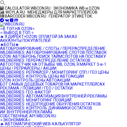
Перейти
CALCULATOR.WBCON.RU : ЭКОНОМИКА WB и OZON
к
WOYLA.RU : МЕНЕДЖЕРЫ ДЛЯ МАРКЕТПЛЕЙСОВ
контенту
BARCODER.WBCON.RU : ГЕНЕРАТОР ЭТИКЕТОК:
⭐️В ТОП НА OZON⭐️
⭐️ ВЫВОД В ТОП ⭐️
🔥 Я.ДИРЕКТ+OZON: ОПЛАТОЙ ЗА ЗАКАЗ
АККАУНТЫ ПОКУПАТЕЛЕЙ
🔥БОТЫ🔥
АВТОБРОНИРОВАНИЕ / СЛОТЫ / ПЕРЕРАСПРЕДЕЛЕНИЕ
WILDBERRIES: АВТОБРОНИРОВАНИЕ СЛОТОВ ПОСТАВОК
OZON: АВТОБРОНЬ ПОИСК ТАЙМСЛОТОВ НА ПОСТАВКУ
WILDBERRIES: ПЕРЕРАСПРЕДЕЛЕНИЕ ОСТАТКОВ
АВТООТВЕТЧИК НА ОТЗЫВЫ: WB, OZON, Я.МАРКЕТ 3-в-1
ЦЕНЫ / РЕПРАЙСЕРЫ / АКЦИИ
WILDBERRIES: РЕПРАЙСЕР / МОНИТОРИНГ СПП / ГЕО ЦЕНЫ
WILDBERRIES: КОНТРОЛЬ ЦЕНЫ АВТОАКЦИИ
OZON: КОНТРОЛЬ ЦЕНЫ АВТОАКЦИИ
БОТ САМЫХ ДЕШЕВЫХ ТОВАРОВ НА МАРКЕТПЛЕЙСАХ
РЕКЛАМА / ПОЗИЦИИ / ГЕО / ОСТАТКИ
WILDBERRIES: ГЕО-ФАКТОР
WILDBERRIES: АВТОМАТИЗАЦИЯ ВНУТРЕННЕЙ РЕКЛАМЫ
WILDBERRIES: МОНИТОРИНГ ПОЗИЦИЙ
WILDBERRIES: НЕДОПУЩЕНИЕ ОБНУЛЕНИЯ ОСТАТКОВ
WILDBERRIES: КОНТРОЛЬ ДИНАМИКИ ОСТАТКОВ
ИИ: ВНУТРЕННЕЙ РЕКЛАМЫ
СОБСТВЕННЫЕ API.WBCON.RU
⭐️ЭКОНОМИКА⭐️
🔥 АВТОМАТИЧЕСКИЙ WEB-КАЛЬКУЛЯТОР