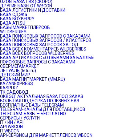
OZON: БАЗА ПВЗ (СКОРО)
ДРУГИЕ БАЗЫ ОТ WBCON
БАЗА ЛОГИСТИКИ И ДОСТАВКИ
БАЗА СДЭКа
БАЗА BOXBERRY
БАЗА ATI.SU
БАЗЫ МАРКЕТПЛЕЙСОВ
WILDBERRIES
БАЗА ПОИСКОВЫХ ЗАПРОСОВ С ЗАКАЗАМИ
БАЗА ПОИСКОВЫХ ЗАПРОСОВ / КЛАСТЕРОВ
БАЗА ПОИСКОВЫХ ЗАПРОСОВ ЗА ГОД
БАЗА ВСЕХ КОММЕНТАРИЕВ WILDBERRIES
БАЗА ВСЕХ ВОПРОСОВ WILDBERRIES
БАЗА АРТИКУЛОВ С «ОТЗЫВАМИ ЗА БАЛЛЫ»
ПОИСКОВЫЕ ЗАПРОСЫ С ЗАКАЗАМИ
СБЕРМЕГАМАРКЕТ
ЛЕТУАЛЬ (letu.ru)
ДЕТСКИЙ МИР
БАЗА МАГНИТМАРКЕТ (MM.RU)
KAZANEXPRESS
KASPI.KZ
ТК САДОВОД
ОКВЭД: АКТУАЛЬНАЯ БАЗА ПОД ЗАКАЗ
БОЛЬШАЯ ПОДБОРКА ПОЛЕЗНЫХ БАЗ
БЕСПЛАТНЫЕ БАЗЫ TELEGRAM
TELEGRAM-КАНАЛЫ ДЛЯ ПОСТАВЩИКОВ
TELEGRAM-БАЗЫ — БЕСПЛАТНО
СЕРВИСЫ / УСЛУГИ
IT / ИИ / API
API.WBCON
IT.WBCON
API-СЕРВИСЫ ДЛЯ МАРКЕТПЛЕЙСОВ WBCON