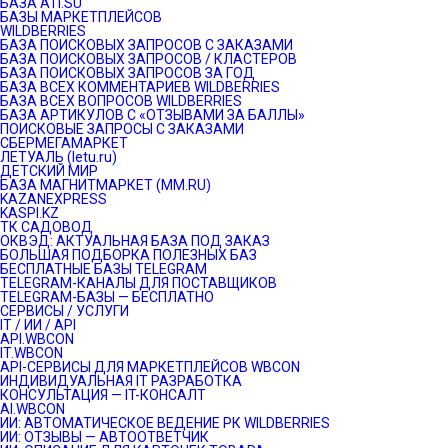
БАЗА ATI.SU
БАЗЫ МАРКЕТПЛЕЙСОВ
WILDBERRIES
БАЗА ПОИСКОВЫХ ЗАПРОСОВ С ЗАКАЗАМИ
БАЗА ПОИСКОВЫХ ЗАПРОСОВ / КЛАСТЕРОВ
БАЗА ПОИСКОВЫХ ЗАПРОСОВ ЗА ГОД
БАЗА ВСЕХ КОММЕНТАРИЕВ WILDBERRIES
БАЗА ВСЕХ ВОПРОСОВ WILDBERRIES
БАЗА АРТИКУЛОВ С «ОТЗЫВАМИ ЗА БАЛЛЫ»
ПОИСКОВЫЕ ЗАПРОСЫ С ЗАКАЗАМИ
СБЕРМЕГАМАРКЕТ
ЛЕТУАЛЬ (letu.ru)
ДЕТСКИЙ МИР
БАЗА МАГНИТМАРКЕТ (MM.RU)
KAZANEXPRESS
KASPI.KZ
ТК САДОВОД
ОКВЭД: АКТУАЛЬНАЯ БАЗА ПОД ЗАКАЗ
БОЛЬШАЯ ПОДБОРКА ПОЛЕЗНЫХ БАЗ
БЕСПЛАТНЫЕ БАЗЫ TELEGRAM
TELEGRAM-КАНАЛЫ ДЛЯ ПОСТАВЩИКОВ
TELEGRAM-БАЗЫ — БЕСПЛАТНО
СЕРВИСЫ / УСЛУГИ
IT / ИИ / API
API.WBCON
IT.WBCON
API-СЕРВИСЫ ДЛЯ МАРКЕТПЛЕЙСОВ WBCON
ИНДИВИДУАЛЬНАЯ IT РАЗРАБОТКА
КОНСУЛЬТАЦИЯ — IT-КОНСАЛТ
AI.WBCON
ИИ: АВТОМАТИЧЕСКОЕ ВЕДЕНИЕ РК WILDBERRIES
ИИ: ОТЗЫВЫ — АВТООТВЕТЧИК