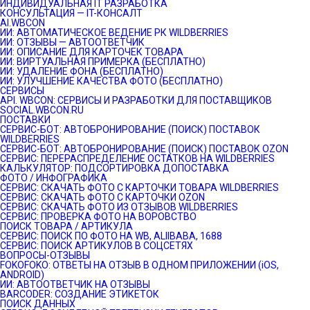
ИНДИВИДУАЛЬНАЯ IT РАЗРАБОТКА
КОНСУЛЬТАЦИЯ — IT-КОНСАЛТ
AI.WBCON
ИИ: АВТОМАТИЧЕСКОЕ ВЕДЕНИЕ РК WILDBERRIES
ИИ: ОТЗЫВЫ — АВТООТВЕТЧИК
ИИ: ОПИСАНИЕ ДЛЯ КАРТОЧЕК ТОВАРА
ИИ: ВИРТУАЛЬНАЯ ПРИМЕРКА (БЕСПЛАТНО)
ИИ: УДАЛЕНИЕ ФОНА (БЕСПЛАТНО)
ИИ: УЛУЧШЕНИЕ КАЧЕСТВА ФОТО (БЕСПЛАТНО)
СЕРВИСЫ
API. WBCON: СЕРВИСЫ И РАЗРАБОТКИ ДЛЯ ПОСТАВЩИКОВ
SOCIAL.WBCON.RU
ПОСТАВКИ
CЕРВИС-БОТ: АВТОБРОНИРОВАНИЕ (ПОИСК) ПОСТАВОК
WILDBERRIES
СЕРВИС-БОТ: АВТОБРОНИРОВАНИЕ (ПОИСК) ПОСТАВОК OZON
СЕРВИС: ПЕРЕРАСПРЕДЕЛЕНИЕ ОСТАТКОВ НА WILDBERRIES
КАЛЬКУЛЯТОР: ПОДСОРТИРОВКА ДОПОСТАВКА
ФОТО / ИНФОГРАФИКА
СЕРВИС: СКАЧАТЬ ФОТО С КАРТОЧКИ ТОВАРА WILDBERRIES
СЕРВИС: СКАЧАТЬ ФОТО С КАРТОЧКИ OZON
СЕРВИС: СКАЧАТЬ ФОТО ИЗ ОТЗЫВОВ WILDBERRIES
СЕРВИС: ПРОВЕРКА ФОТО НА ВОРОВСТВО
ПОИСК ТОВАРА / АРТИКУЛА
СЕРВИС: ПОИСК ПО ФОТО НА WB, ALIIBABA, 1688
СЕРВИС: ПОИСК АРТИКУЛОВ В СОЦСЕТЯХ
ВОПРОСЫ-ОТЗЫВЫ
FOKOFOKO: ОТВЕТЫ НА ОТЗЫВ В ОДНОМ ПРИЛОЖЕНИИ (iOS,
ANDROID)
ИИ: АВТООТВЕТЧИК НА ОТЗЫВЫ
BARCODER: СОЗДАНИЕ ЭТИКЕТОК
ПОИСК ДАННЫХ