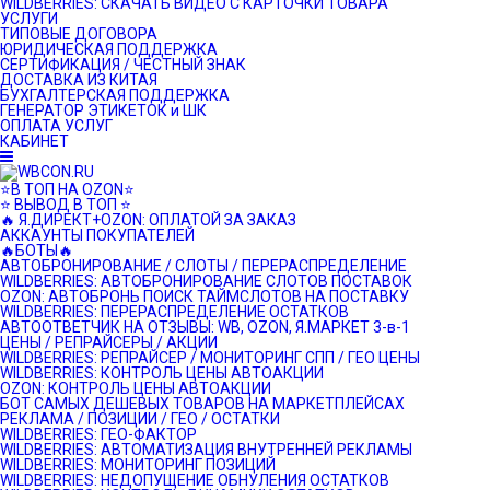
WILDBERRIES: СКАЧАТЬ ВИДЕО С КАРТОЧКИ ТОВАРА
УСЛУГИ
ТИПОВЫЕ ДОГОВОРА
ЮРИДИЧЕСКАЯ ПОДДЕРЖКА
СЕРТИФИКАЦИЯ / ЧЕСТНЫЙ ЗНАК
ДОСТАВКА ИЗ КИТАЯ
БУХГАЛТЕРСКАЯ ПОДДЕРЖКА
ГЕНЕРАТОР ЭТИКЕТОК и ШК
ОПЛАТА УСЛУГ
КАБИНЕТ
⭐️В ТОП НА OZON⭐️
⭐️ ВЫВОД В ТОП ⭐️
🔥 Я.ДИРЕКТ+OZON: ОПЛАТОЙ ЗА ЗАКАЗ
АККАУНТЫ ПОКУПАТЕЛЕЙ
🔥БОТЫ🔥
АВТОБРОНИРОВАНИЕ / СЛОТЫ / ПЕРЕРАСПРЕДЕЛЕНИЕ
WILDBERRIES: АВТОБРОНИРОВАНИЕ СЛОТОВ ПОСТАВОК
OZON: АВТОБРОНЬ ПОИСК ТАЙМСЛОТОВ НА ПОСТАВКУ
WILDBERRIES: ПЕРЕРАСПРЕДЕЛЕНИЕ ОСТАТКОВ
АВТООТВЕТЧИК НА ОТЗЫВЫ: WB, OZON, Я.МАРКЕТ 3-в-1
ЦЕНЫ / РЕПРАЙСЕРЫ / АКЦИИ
WILDBERRIES: РЕПРАЙСЕР / МОНИТОРИНГ СПП / ГЕО ЦЕНЫ
WILDBERRIES: КОНТРОЛЬ ЦЕНЫ АВТОАКЦИИ
OZON: КОНТРОЛЬ ЦЕНЫ АВТОАКЦИИ
БОТ САМЫХ ДЕШЕВЫХ ТОВАРОВ НА МАРКЕТПЛЕЙСАХ
РЕКЛАМА / ПОЗИЦИИ / ГЕО / ОСТАТКИ
WILDBERRIES: ГЕО-ФАКТОР
WILDBERRIES: АВТОМАТИЗАЦИЯ ВНУТРЕННЕЙ РЕКЛАМЫ
WILDBERRIES: МОНИТОРИНГ ПОЗИЦИЙ
WILDBERRIES: НЕДОПУЩЕНИЕ ОБНУЛЕНИЯ ОСТАТКОВ