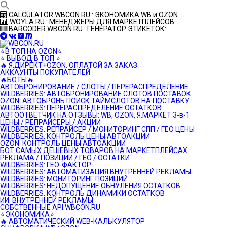
Перейти
CALCULATOR.WBCON.RU : ЭКОНОМИКА WB и OZON
к
WOYLA.RU : МЕНЕДЖЕРЫ ДЛЯ МАРКЕТПЛЕЙСОВ
контенту
BARCODER.WBCON.RU : ГЕНЕРАТОР ЭТИКЕТОК:
⭐️В ТОП НА OZON⭐️
⭐️ ВЫВОД В ТОП ⭐️
🔥 Я.ДИРЕКТ+OZON: ОПЛАТОЙ ЗА ЗАКАЗ
АККАУНТЫ ПОКУПАТЕЛЕЙ
🔥БОТЫ🔥
АВТОБРОНИРОВАНИЕ / СЛОТЫ / ПЕРЕРАСПРЕДЕЛЕНИЕ
WILDBERRIES: АВТОБРОНИРОВАНИЕ СЛОТОВ ПОСТАВОК
OZON: АВТОБРОНЬ ПОИСК ТАЙМСЛОТОВ НА ПОСТАВКУ
WILDBERRIES: ПЕРЕРАСПРЕДЕЛЕНИЕ ОСТАТКОВ
АВТООТВЕТЧИК НА ОТЗЫВЫ: WB, OZON, Я.МАРКЕТ 3-в-1
ЦЕНЫ / РЕПРАЙСЕРЫ / АКЦИИ
WILDBERRIES: РЕПРАЙСЕР / МОНИТОРИНГ СПП / ГЕО ЦЕНЫ
WILDBERRIES: КОНТРОЛЬ ЦЕНЫ АВТОАКЦИИ
OZON: КОНТРОЛЬ ЦЕНЫ АВТОАКЦИИ
БОТ САМЫХ ДЕШЕВЫХ ТОВАРОВ НА МАРКЕТПЛЕЙСАХ
РЕКЛАМА / ПОЗИЦИИ / ГЕО / ОСТАТКИ
WILDBERRIES: ГЕО-ФАКТОР
WILDBERRIES: АВТОМАТИЗАЦИЯ ВНУТРЕННЕЙ РЕКЛАМЫ
WILDBERRIES: МОНИТОРИНГ ПОЗИЦИЙ
WILDBERRIES: НЕДОПУЩЕНИЕ ОБНУЛЕНИЯ ОСТАТКОВ
WILDBERRIES: КОНТРОЛЬ ДИНАМИКИ ОСТАТКОВ
ИИ: ВНУТРЕННЕЙ РЕКЛАМЫ
СОБСТВЕННЫЕ API.WBCON.RU
⭐️ЭКОНОМИКА⭐️
🔥 АВТОМАТИЧЕСКИЙ WEB-КАЛЬКУЛЯТОР