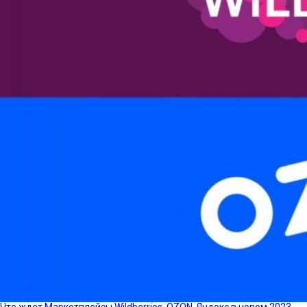
Что ждет Маркетплейсы Wildberries, OZON, Яндекс в новом 2023