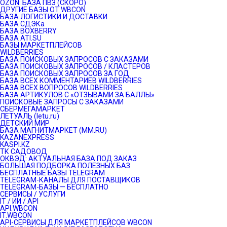
OZON: БАЗА ПВЗ (СКОРО)
ДРУГИЕ БАЗЫ ОТ WBCON
БАЗА ЛОГИСТИКИ И ДОСТАВКИ
БАЗА СДЭКа
БАЗА BOXBERRY
БАЗА ATI.SU
БАЗЫ МАРКЕТПЛЕЙСОВ
WILDBERRIES
БАЗА ПОИСКОВЫХ ЗАПРОСОВ С ЗАКАЗАМИ
БАЗА ПОИСКОВЫХ ЗАПРОСОВ / КЛАСТЕРОВ
БАЗА ПОИСКОВЫХ ЗАПРОСОВ ЗА ГОД
БАЗА ВСЕХ КОММЕНТАРИЕВ WILDBERRIES
БАЗА ВСЕХ ВОПРОСОВ WILDBERRIES
БАЗА АРТИКУЛОВ С «ОТЗЫВАМИ ЗА БАЛЛЫ»
ПОИСКОВЫЕ ЗАПРОСЫ С ЗАКАЗАМИ
СБЕРМЕГАМАРКЕТ
ЛЕТУАЛЬ (letu.ru)
ДЕТСКИЙ МИР
БАЗА МАГНИТМАРКЕТ (MM.RU)
KAZANEXPRESS
KASPI.KZ
ТК САДОВОД
ОКВЭД: АКТУАЛЬНАЯ БАЗА ПОД ЗАКАЗ
БОЛЬШАЯ ПОДБОРКА ПОЛЕЗНЫХ БАЗ
БЕСПЛАТНЫЕ БАЗЫ TELEGRAM
TELEGRAM-КАНАЛЫ ДЛЯ ПОСТАВЩИКОВ
TELEGRAM-БАЗЫ — БЕСПЛАТНО
СЕРВИСЫ / УСЛУГИ
IT / ИИ / API
API.WBCON
IT.WBCON
API-СЕРВИСЫ ДЛЯ МАРКЕТПЛЕЙСОВ WBCON