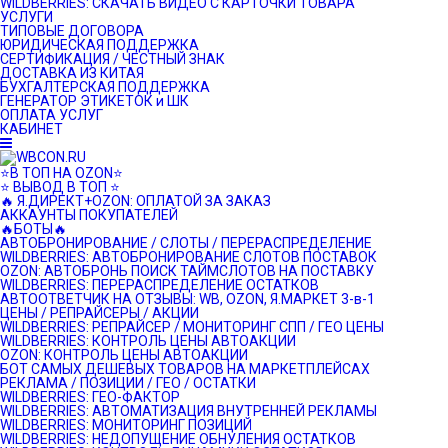
WILDBERRIES: СКАЧАТЬ ВИДЕО С КАРТОЧКИ ТОВАРА
УСЛУГИ
ТИПОВЫЕ ДОГОВОРА
ЮРИДИЧЕСКАЯ ПОДДЕРЖКА
СЕРТИФИКАЦИЯ / ЧЕСТНЫЙ ЗНАК
ДОСТАВКА ИЗ КИТАЯ
БУХГАЛТЕРСКАЯ ПОДДЕРЖКА
ГЕНЕРАТОР ЭТИКЕТОК и ШК
ОПЛАТА УСЛУГ
КАБИНЕТ
⭐️В ТОП НА OZON⭐️
⭐️ ВЫВОД В ТОП ⭐️
🔥 Я.ДИРЕКТ+OZON: ОПЛАТОЙ ЗА ЗАКАЗ
АККАУНТЫ ПОКУПАТЕЛЕЙ
🔥БОТЫ🔥
АВТОБРОНИРОВАНИЕ / СЛОТЫ / ПЕРЕРАСПРЕДЕЛЕНИЕ
WILDBERRIES: АВТОБРОНИРОВАНИЕ СЛОТОВ ПОСТАВОК
OZON: АВТОБРОНЬ ПОИСК ТАЙМСЛОТОВ НА ПОСТАВКУ
WILDBERRIES: ПЕРЕРАСПРЕДЕЛЕНИЕ ОСТАТКОВ
АВТООТВЕТЧИК НА ОТЗЫВЫ: WB, OZON, Я.МАРКЕТ 3-в-1
ЦЕНЫ / РЕПРАЙСЕРЫ / АКЦИИ
WILDBERRIES: РЕПРАЙСЕР / МОНИТОРИНГ СПП / ГЕО ЦЕНЫ
WILDBERRIES: КОНТРОЛЬ ЦЕНЫ АВТОАКЦИИ
OZON: КОНТРОЛЬ ЦЕНЫ АВТОАКЦИИ
БОТ САМЫХ ДЕШЕВЫХ ТОВАРОВ НА МАРКЕТПЛЕЙСАХ
РЕКЛАМА / ПОЗИЦИИ / ГЕО / ОСТАТКИ
WILDBERRIES: ГЕО-ФАКТОР
WILDBERRIES: АВТОМАТИЗАЦИЯ ВНУТРЕННЕЙ РЕКЛАМЫ
WILDBERRIES: МОНИТОРИНГ ПОЗИЦИЙ
WILDBERRIES: НЕДОПУЩЕНИЕ ОБНУЛЕНИЯ ОСТАТКОВ