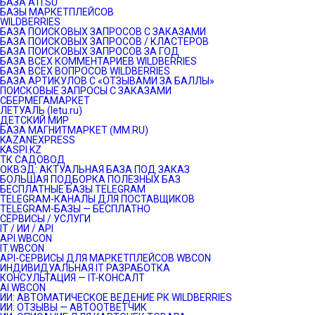
БАЗА ATI.SU
БАЗЫ МАРКЕТПЛЕЙСОВ
WILDBERRIES
БАЗА ПОИСКОВЫХ ЗАПРОСОВ С ЗАКАЗАМИ
БАЗА ПОИСКОВЫХ ЗАПРОСОВ / КЛАСТЕРОВ
БАЗА ПОИСКОВЫХ ЗАПРОСОВ ЗА ГОД
БАЗА ВСЕХ КОММЕНТАРИЕВ WILDBERRIES
БАЗА ВСЕХ ВОПРОСОВ WILDBERRIES
БАЗА АРТИКУЛОВ С «ОТЗЫВАМИ ЗА БАЛЛЫ»
ПОИСКОВЫЕ ЗАПРОСЫ С ЗАКАЗАМИ
СБЕРМЕГАМАРКЕТ
ЛЕТУАЛЬ (letu.ru)
ДЕТСКИЙ МИР
БАЗА МАГНИТМАРКЕТ (MM.RU)
KAZANEXPRESS
KASPI.KZ
ТК САДОВОД
ОКВЭД: АКТУАЛЬНАЯ БАЗА ПОД ЗАКАЗ
БОЛЬШАЯ ПОДБОРКА ПОЛЕЗНЫХ БАЗ
БЕСПЛАТНЫЕ БАЗЫ TELEGRAM
TELEGRAM-КАНАЛЫ ДЛЯ ПОСТАВЩИКОВ
TELEGRAM-БАЗЫ — БЕСПЛАТНО
СЕРВИСЫ / УСЛУГИ
IT / ИИ / API
API.WBCON
IT.WBCON
API-СЕРВИСЫ ДЛЯ МАРКЕТПЛЕЙСОВ WBCON
ИНДИВИДУАЛЬНАЯ IT РАЗРАБОТКА
КОНСУЛЬТАЦИЯ — IT-КОНСАЛТ
AI.WBCON
ИИ: АВТОМАТИЧЕСКОЕ ВЕДЕНИЕ РК WILDBERRIES
ИИ: ОТЗЫВЫ — АВТООТВЕТЧИК