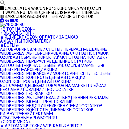
Перейти
CALCULATOR.WBCON.RU : ЭКОНОМИКА WB и OZON
к
WOYLA.RU : МЕНЕДЖЕРЫ ДЛЯ МАРКЕТПЛЕЙСОВ
контенту
BARCODER.WBCON.RU : ГЕНЕРАТОР ЭТИКЕТОК:
⭐️В ТОП НА OZON⭐️
⭐️ ВЫВОД В ТОП ⭐️
🔥 Я.ДИРЕКТ+OZON: ОПЛАТОЙ ЗА ЗАКАЗ
АККАУНТЫ ПОКУПАТЕЛЕЙ
🔥БОТЫ🔥
АВТОБРОНИРОВАНИЕ / СЛОТЫ / ПЕРЕРАСПРЕДЕЛЕНИЕ
WILDBERRIES: АВТОБРОНИРОВАНИЕ СЛОТОВ ПОСТАВОК
OZON: АВТОБРОНЬ ПОИСК ТАЙМСЛОТОВ НА ПОСТАВКУ
WILDBERRIES: ПЕРЕРАСПРЕДЕЛЕНИЕ ОСТАТКОВ
АВТООТВЕТЧИК НА ОТЗЫВЫ: WB, OZON, Я.МАРКЕТ 3-в-1
ЦЕНЫ / РЕПРАЙСЕРЫ / АКЦИИ
WILDBERRIES: РЕПРАЙСЕР / МОНИТОРИНГ СПП / ГЕО ЦЕНЫ
WILDBERRIES: КОНТРОЛЬ ЦЕНЫ АВТОАКЦИИ
OZON: КОНТРОЛЬ ЦЕНЫ АВТОАКЦИИ
БОТ САМЫХ ДЕШЕВЫХ ТОВАРОВ НА МАРКЕТПЛЕЙСАХ
РЕКЛАМА / ПОЗИЦИИ / ГЕО / ОСТАТКИ
WILDBERRIES: ГЕО-ФАКТОР
WILDBERRIES: АВТОМАТИЗАЦИЯ ВНУТРЕННЕЙ РЕКЛАМЫ
WILDBERRIES: МОНИТОРИНГ ПОЗИЦИЙ
WILDBERRIES: НЕДОПУЩЕНИЕ ОБНУЛЕНИЯ ОСТАТКОВ
WILDBERRIES: КОНТРОЛЬ ДИНАМИКИ ОСТАТКОВ
ИИ: ВНУТРЕННЕЙ РЕКЛАМЫ
СОБСТВЕННЫЕ API.WBCON.RU
⭐️ЭКОНОМИКА⭐️
🔥 АВТОМАТИЧЕСКИЙ WEB-КАЛЬКУЛЯТОР