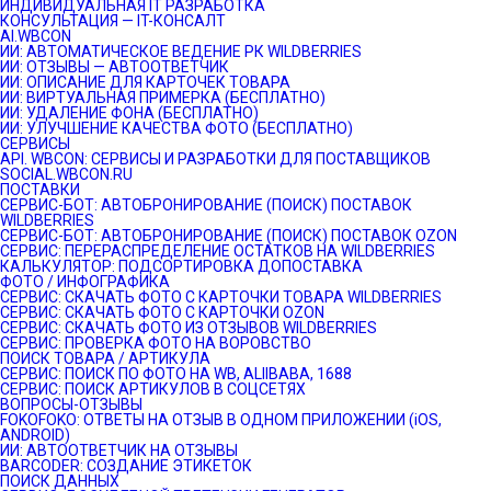
ИНДИВИДУАЛЬНАЯ IT РАЗРАБОТКА
КОНСУЛЬТАЦИЯ — IT-КОНСАЛТ
AI.WBCON
ИИ: АВТОМАТИЧЕСКОЕ ВЕДЕНИЕ РК WILDBERRIES
ИИ: ОТЗЫВЫ — АВТООТВЕТЧИК
ИИ: ОПИСАНИЕ ДЛЯ КАРТОЧЕК ТОВАРА
ИИ: ВИРТУАЛЬНАЯ ПРИМЕРКА (БЕСПЛАТНО)
ИИ: УДАЛЕНИЕ ФОНА (БЕСПЛАТНО)
ИИ: УЛУЧШЕНИЕ КАЧЕСТВА ФОТО (БЕСПЛАТНО)
СЕРВИСЫ
API. WBCON: СЕРВИСЫ И РАЗРАБОТКИ ДЛЯ ПОСТАВЩИКОВ
SOCIAL.WBCON.RU
ПОСТАВКИ
CЕРВИС-БОТ: АВТОБРОНИРОВАНИЕ (ПОИСК) ПОСТАВОК
WILDBERRIES
СЕРВИС-БОТ: АВТОБРОНИРОВАНИЕ (ПОИСК) ПОСТАВОК OZON
СЕРВИС: ПЕРЕРАСПРЕДЕЛЕНИЕ ОСТАТКОВ НА WILDBERRIES
КАЛЬКУЛЯТОР: ПОДСОРТИРОВКА ДОПОСТАВКА
ФОТО / ИНФОГРАФИКА
СЕРВИС: СКАЧАТЬ ФОТО С КАРТОЧКИ ТОВАРА WILDBERRIES
СЕРВИС: СКАЧАТЬ ФОТО С КАРТОЧКИ OZON
СЕРВИС: СКАЧАТЬ ФОТО ИЗ ОТЗЫВОВ WILDBERRIES
СЕРВИС: ПРОВЕРКА ФОТО НА ВОРОВСТВО
ПОИСК ТОВАРА / АРТИКУЛА
СЕРВИС: ПОИСК ПО ФОТО НА WB, ALIIBABA, 1688
СЕРВИС: ПОИСК АРТИКУЛОВ В СОЦСЕТЯХ
ВОПРОСЫ-ОТЗЫВЫ
FOKOFOKO: ОТВЕТЫ НА ОТЗЫВ В ОДНОМ ПРИЛОЖЕНИИ (iOS,
ANDROID)
ИИ: АВТООТВЕТЧИК НА ОТЗЫВЫ
BARCODER: СОЗДАНИЕ ЭТИКЕТОК
ПОИСК ДАННЫХ